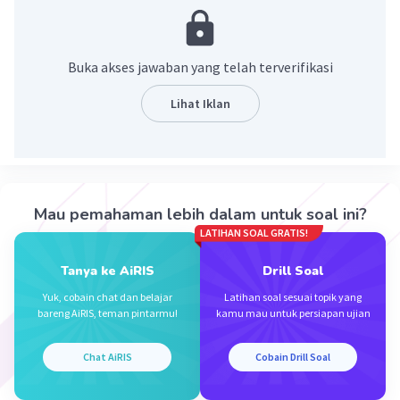
Pembahasan
f(x) = 2 sin⁴ 3x
f'(x) = 2. 4 sin³ 3x. 3. cos 3x
Buka akses jawaban yang telah terverifikasi
= 24 sin³ 3x.cos 3x
Lihat Iklan
·
5.0
(
1
)
Balas
Beri Rating
Noufal H
Level 1
19 November 2023 13:19
Mau pemahaman lebih dalam untuk soal ini?
jika indeks adalah 1, maka hilangkan karena tidak
LATIHAN SOAL GRATIS!
diperlukan jadi jawabannya fx
Tanya ke AiRIS
Drill Soal
Iklan
·
0.0
(
0
)
Balas
Beri Rating
Yuk, cobain chat dan belajar
Latihan soal sesuai topik yang
bareng AiRIS, teman pintarmu!
kamu mau untuk persiapan ujian
Chat AiRIS
Cobain Drill Soal