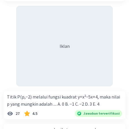
Iklan
Titik P(p,−2) melalui fungsi kuadrat y=x²−5x+4, maka nilai
p yang mungkin adalah .... A. 0 B. −1 C. −2 D. 3 E. 4
27
4.5
Jawaban terverifikasi