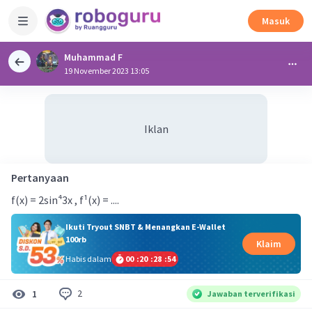
Masuk
Muhammad F
19 November 2023 13:05
Iklan
Pertanyaan
f(x) = 2sin⁴3x , f¹(x) = ....
Ikuti Tryout SNBT & Menangkan E-Wallet
100rb
Klaim
Habis dalam
00
:
20
:
28
:
54
2
1
Jawaban terverifikasi