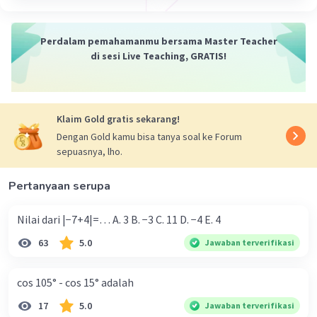
Perdalam pemahamanmu bersama Master Teacher
di sesi Live Teaching, GRATIS!
Klaim Gold gratis sekarang!
Dengan Gold kamu bisa tanya soal ke Forum
sepuasnya, lho.
Pertanyaan serupa
Nilai dari |−7+4|=… A. 3 B. −3 C. 11 D. −4 E. 4
63
5.0
Jawaban terverifikasi
cos 105° - cos 15° adalah
17
5.0
Jawaban terverifikasi