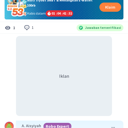
Ikuti Tryout SNBT & Menangkan E-Wallet
100rb
Klaim
Habis dalam
01
:
04
:
41
:
32
1
1
Jawaban terverifikasi
Iklan
A. Aisyiyah
Robo Expert