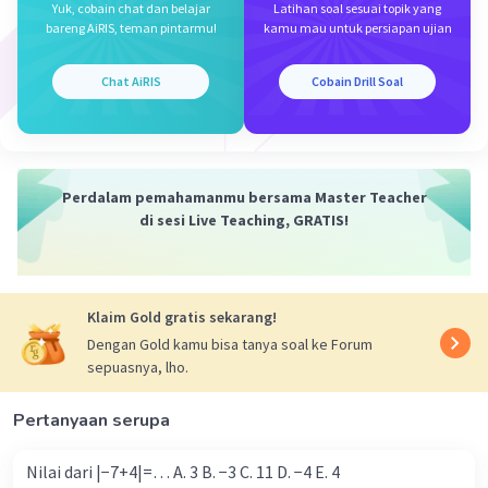
= 100 - 36
Yuk, cobain chat dan belajar
Latihan soal sesuai topik yang
= 64
bareng AiRIS, teman pintarmu!
kamu mau untuk persiapan ujian
Persamaan elips tersebut :
Chat AiRIS
Cobain Drill Soal
x²/a² + y²/b² = 1
x²/100 + y²/64 = 1
Jadi persamaan elips tersebut adalah x²/100 + y²/64 = 1
Tidak ada pilihan jawaban yang benar
Perdalam pemahamanmu bersama Master Teacher
di sesi Live Teaching, GRATIS!
·
0.0
(
0
)
Balas
Beri Rating
Klaim Gold gratis sekarang!
Dengan Gold kamu bisa tanya soal ke Forum
sepuasnya, lho.
Iklan
Pertanyaan serupa
Nilai dari |−7+4|=… A. 3 B. −3 C. 11 D. −4 E. 4