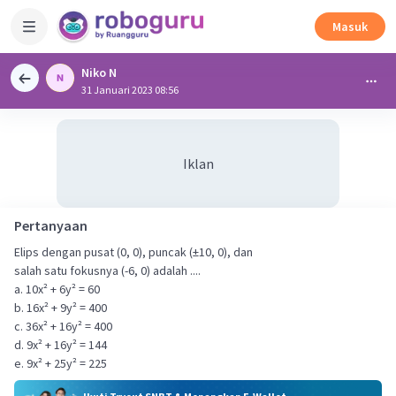
Masuk
Niko N
31 Januari 2023 08:56
Iklan
Pertanyaan
Elips dengan pusat (0, 0), puncak (±10, 0), dan
salah satu fokusnya (-6, 0) adalah ....
a. 10x² + 6y² = 60
b. 16x² + 9y² = 400
c. 36x² + 16y² = 400
d. 9x² + 16y² = 144
e. 9x² + 25y² = 225