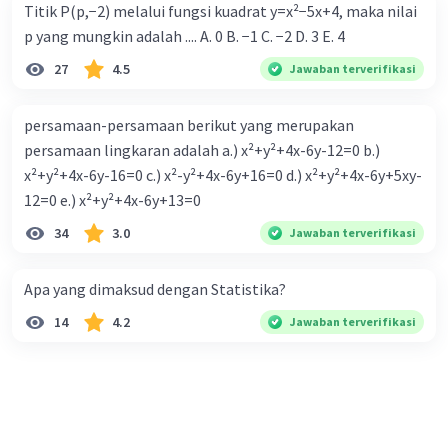
Titik P(p,−2) melalui fungsi kuadrat y=x²−5x+4, maka nilai
p yang mungkin adalah .... A. 0 B. −1 C. −2 D. 3 E. 4
27
4.5
Jawaban terverifikasi
persamaan-persamaan berikut yang merupakan
persamaan lingkaran adalah a.) x²+y²+4x-6y-12=0 b.)
x²+y²+4x-6y-16=0 c.) x²-y²+4x-6y+16=0 d.) x²+y²+4x-6y+5xy-
12=0 e.) x²+y²+4x-6y+13=0
34
3.0
Jawaban terverifikasi
Apa yang dimaksud dengan Statistika?
14
4.2
Jawaban terverifikasi