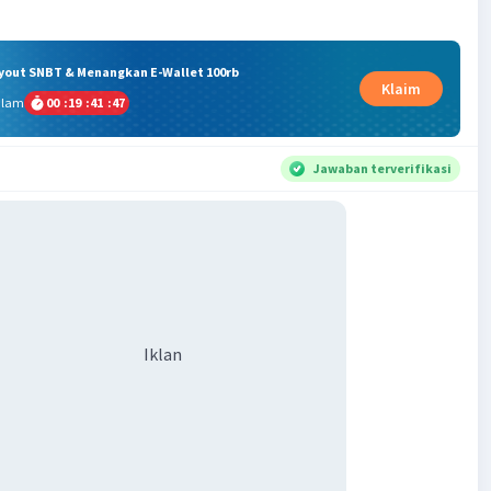
ryout SNBT & Menangkan E-Wallet 100rb
Klaim
alam
00
:
19
:
41
:
47
Jawaban terverifikasi
Iklan