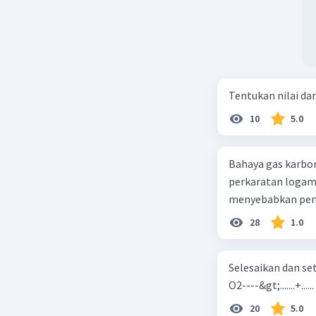
Tentukan nilai dar
10
5.0
Bahaya gas karbon mon
perkaratan logam b. mengurangi kadar CO2 di udara c. merusak lapisan ozon
28
1.0
Selesaikan dan seta
O2----&gt;.......+......
20
5.0