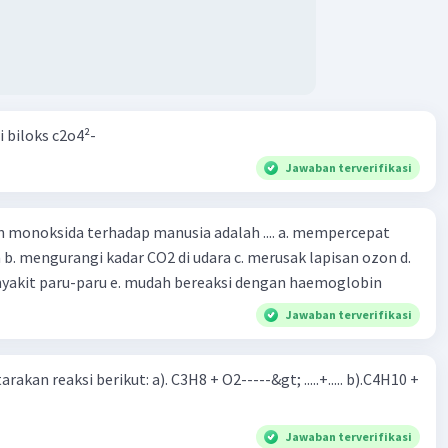
i biloks c2o4²-
Jawaban terverifikasi
oksida terhadap manusia adalah .... a. mempercepat
 d.
menyebabkan penyakit paru-paru e. mudah bereaksi dengan haemoglobin
Jawaban terverifikasi
rakan reaksi berikut: a). C3H8 + O2-----&gt; .....+..... b).C4H10 +
Jawaban terverifikasi