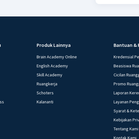
u
Produk Lainnya
Bantuan & 
Brain Academy Online
Kredensial P
English Academy
Beasiswa Ru
Skill Academy
Cicilan Ruang
Ruangkerja
Promo Ruang
Schoters
Laporan Kere
ess
Kalananti
Layanan Pen
Syarat & Ket
Kebijakan Pri
Tentang Kami
Kontak Kami