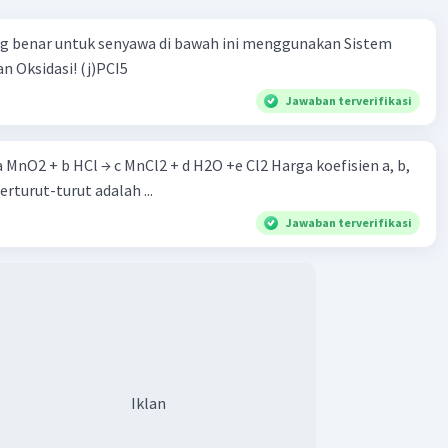
ng benar untuk senyawa di bawah ini menggunakan Sistem
n Oksidasi! (j)PCI5
Jawaban terverifikasi
 a MnO2 + b HCl → c MnCl2 + d H2O +e Cl2 Harga koefisien a, b,
berturut-turut adalah ...
Jawaban terverifikasi
Iklan