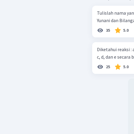
Tulislah nama ya
Yunani dan Bilanga
35
5.0
Diketahui reaksi :
c, d, dan e secara 
25
5.0