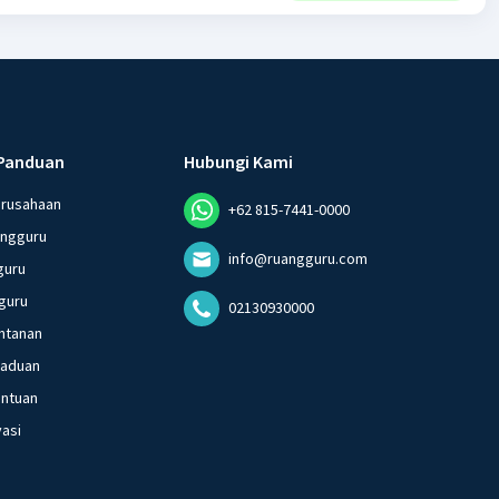
Panduan
Hubungi Kami
erusahaan
+62 815-7441-0000
angguru
info@ruangguru.com
guru
guru
02130930000
ntanan
gaduan
entuan
vasi