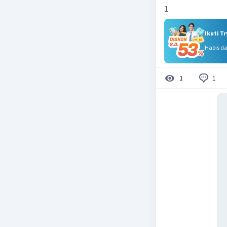
1
Ikuti T
Habis d
1
1