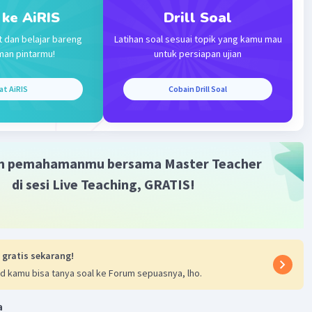
 ke AiRIS
Drill Soal
t dan belajar bareng
Latihan soal sesuai topik yang kamu mau
man pintarmu!
untuk persiapan ujian
Iklan
at AiRIS
Cobain Drill Soal
m pemahamanmu bersama Master Teacher
di sesi Live Teaching, GRATIS!
 gratis sekarang!
d kamu bisa tanya soal ke Forum sepuasnya, lho.
a