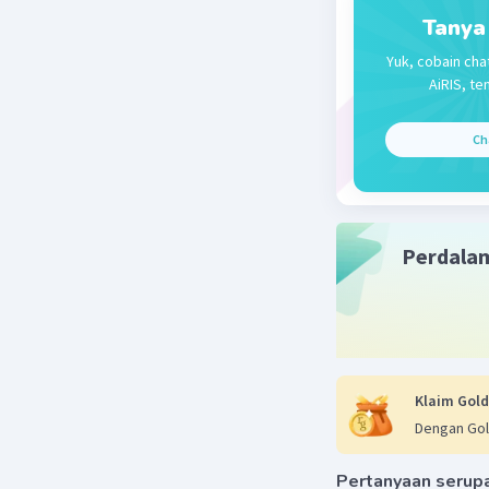
Tanya
Yuk, cobain cha
AiRIS, te
Ch
Perdala
Klaim Gold
Dengan Gol
Pertanyaan serup