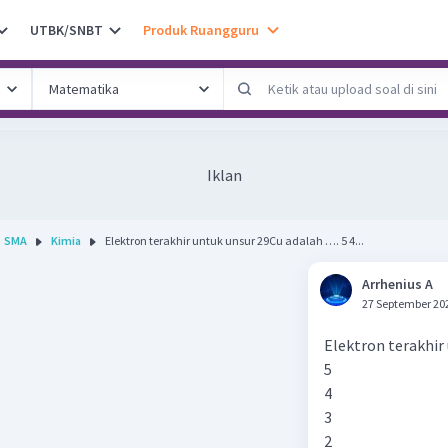
UTBK/SNBT
Produk Ruangguru
Iklan
SMA
Kimia
Elektron terakhir untuk unsur 29Cu adalah …. 5 4...
Arrhenius A
27 September 20
Elektron terakhir
5
4
3
2