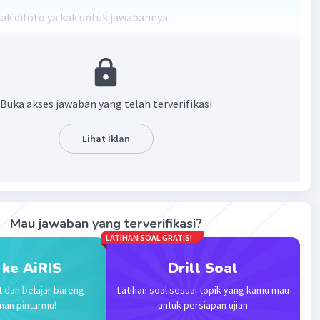
mak difoto ya kak untuk jawabannya
Buka akses jawaban yang telah terverifikasi
Lihat Iklan
·
0.0
(
0
)
Balas
ating
Mau jawaban yang terverifikasi?
LATIHAN SOAL GRATIS!
 ke AiRIS
Drill Soal
t dan belajar bareng
Latihan soal sesuai topik yang kamu mau
Iklan
man pintarmu!
untuk persiapan ujian