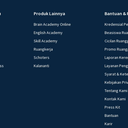
u
Produk Lainnya
Bantuan & 
Brain Academy Online
Kredensial P
English Academy
Beasiswa Ru
Skill Academy
Cicilan Ruang
Ruangkerja
Promo Ruang
Schoters
Laporan Kere
ess
Kalananti
Layanan Pen
Syarat & Ket
Kebijakan Pri
Tentang Kami
Kontak Kami
Press Kit
Bantuan
Karir