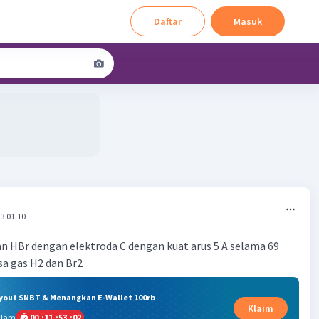
Daftar
Masuk
3 01:10
tan HBr dengan elektroda C dengan kuat arus 5 A selama 69
sa gas H2 dan Br2
ryout SNBT & Menangkan E-Wallet 100rb
Klaim
alam
00
:
11
:
53
:
02