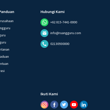
Panduan
Hubungi Kami
erusahaan
+62 815-7441-0000
angguru
info@ruangguru.com
guru
guru
02130930000
ntanan
gaduan
entuan
vasi
Ikuti Kami