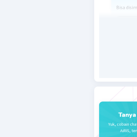
Bisa disi
Beri R
Tanya
Yuk, cobain cha
AiRIS, te