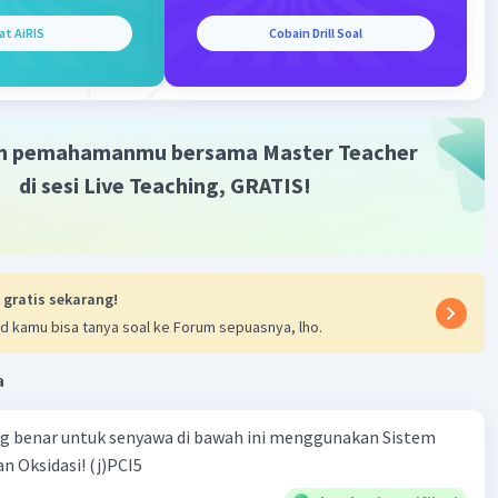
at AiRIS
Cobain Drill Soal
m pemahamanmu bersama Master Teacher
di sesi Live Teaching, GRATIS!
 gratis sekarang!
d kamu bisa tanya soal ke Forum sepuasnya, lho.
a
ng benar untuk senyawa di bawah ini menggunakan Sistem
n Oksidasi! (j)PCI5