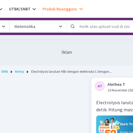
UTBK/SNBT
Produk Ruangguru
Iklan
SMA
Kimia
Electrolysis larutan HBr dengan elektroda C dengan...
Alethea T
15 November 202
Electrolysis laru
detik. Hitung mas
Ikuti T
Habis d