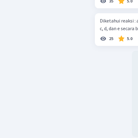
35
5.0
Diketahui reaksi :
c, d, dan e secara 
25
5.0