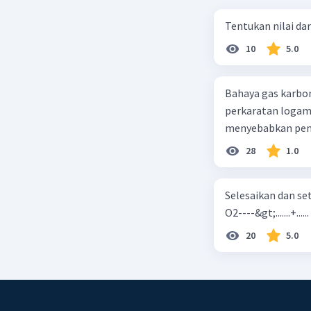
Tentukan nilai dar
10
5.0
Bahaya gas karbon mon
perkaratan logam b. mengurangi kadar CO2 di udara c. merusak lapisan ozon
28
1.0
Selesaikan dan seta
O2----&gt;.......+......
20
5.0