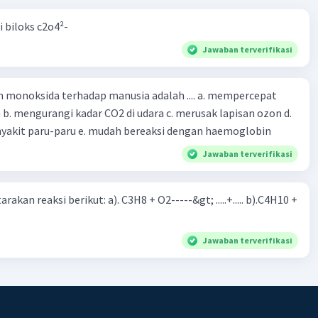
i biloks c2o4²-
Jawaban terverifikasi
oksida terhadap manusia adalah .... a. mempercepat
 d.
menyebabkan penyakit paru-paru e. mudah bereaksi dengan haemoglobin
Jawaban terverifikasi
rakan reaksi berikut: a). C3H8 + O2-----&gt; .....+..... b).C4H10 +
Jawaban terverifikasi