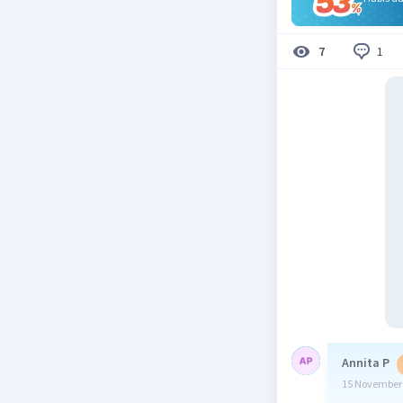
1
7
Annita P
15 November 