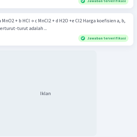
Jawaban terverifikasi
 a MnO2 + b HCl → c MnCl2 + d H2O +e Cl2 Harga koefisien a, b,
berturut-turut adalah ...
Jawaban terverifikasi
Iklan