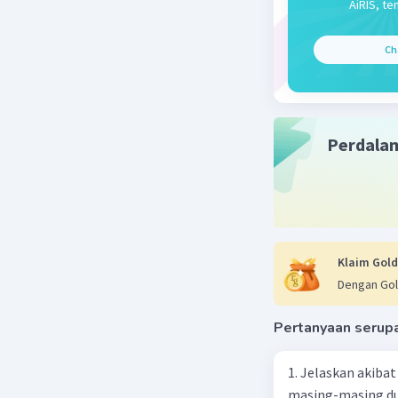
AiRIS, te
Beri R
Ch
Aldi
14 Ja
perb
Perdala
Klaim Gold
Dengan Gol
Pertanyaan serup
1. Jelaskan akibat keber
masing-masing dua