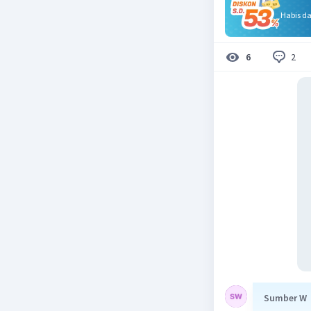
Habis d
2
6
Sumber W