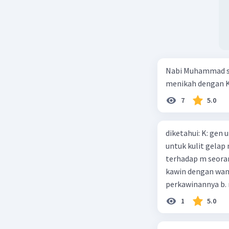
Nabi Muhammad sa
menikah dengan K
7
5.0
diketahui: K: gen
untuk kulit gelap
terhadap m seoran
kawin dengan wani
perkawinannya b. r
menghasilkan 12 
1
5.0