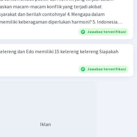
 dan berilah contohnya! 4. Mengapa dalam
liki keberagaman diperlukan harmoni? 5. Indonesia
yang kaya akan keberagaman baik dilihat dari agama, suku,
Jawaban terverifikasi
budaya. Berdasarkan pernyataan tersebut, apa yang dapat
tuk menjaga keberagaman supaya terhindar dari konflik?
kelereng dan Edo memiliki 15 kelereng kelereng Siapakah
Jawaban terverifikasi
Iklan