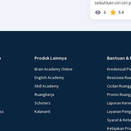
sebutkan ciri ciri
3
5.0
u
Produk Lainnya
Bantuan & 
Brain Academy Online
Kredensial P
English Academy
Beasiswa Ru
Skill Academy
Cicilan Ruang
Ruangkerja
Promo Ruang
Schoters
Laporan Kere
ess
Kalananti
Layanan Pen
Syarat & Ket
Kebijakan Pri