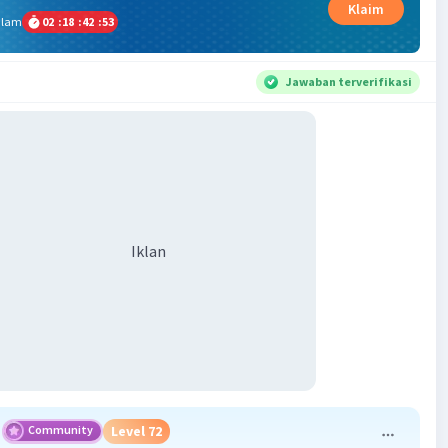
Klaim
alam
02
:
18
:
42
:
53
Jawaban terverifikasi
Iklan
Community
Level 72