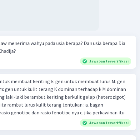
w menerima wahyu pada usia berapa? Dan usia berapa Dia
hadija?
Jawaban terverifikasi
 untuk membuat keriting k: gen untuk membuat lurus M: gen
 m: gen untuk kulit terang K dominan terhadap k M dominan
g laki-laki berambut keriting berkulit gelap (heterozigot)
ta rambut lurus kulit terang tentukan : a. bagan
asio genotipe dan rasio fenotipe nya c. jika perkawinan itu
anak. tentukan fenotipe keturunannya dengan prosentase
Jawaban terverifikasi