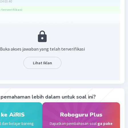
024 03:40
terverifikasi
yang tepat adalah
keberagaman fisik
n :
man fisik adalah keberagaman yang berkenaan dengan
Buka akses jawaban yang telah terverifikasi
isik seseorang manusia. Keberagaman fisik manusia antara
rti warna, bentuk, dan tekstur rambut; bentuk alis, daun
Lihat Iklan
dan bulu mata; warna mata; serta struktur dan bentuk gigi.
·
4.0
(
4
)
Balas
ating
pemahaman lebih dalam untuk soal ini?
evel 14
024 13:28
 ke AiRIS
Roboguru Plus
t dan belajar bareng
Dapatkan pembahasan soal
ga pake
Iklan