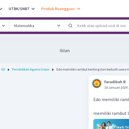
UTBK/SNBT
Produk Ruangguru
Iklan
SD
Pendidikan Agama Islam
Edo memiliki rambut keriting dan berkulit sawo m
Faradibah R
10 Januari 2024 
Edo memiliki ramb
memiliki rambut l
Ikuti T