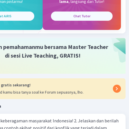
man pintarmu!
lama
, langsung dari Tutor!
·
5.0
(
1
)
Balas
ating
at AiRIS
Chat Tutor
 K
Level 80
nuari 2024 10:18
edaan ciri fisik
m pemahamanmu bersama Master Teacher
di sesi Live Teaching, GRATIS!
 gratis sekarang!
d kamu bisa tanya soal ke Forum sepuasnya, lho.
a
agaman masyarakat Indonesia! 2. Jelaskan dan berilah
 contoh akibat positif dari konflik yang terjadi dalam