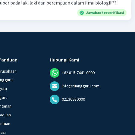
 puber pada laki laki dan perempuan dalam ilmu biologi!!??
Jawaban terverifikasi
Panduan
Hubungi Kami
erusahaan
+62 815-7441-0000
angguru
info@ruangguru.com
guru
guru
02130930000
ntanan
gaduan
entuan
vasi