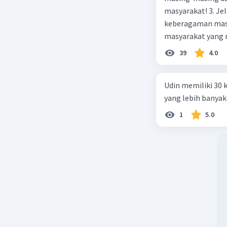
masyarakat! 3. Jelaskan macam-macam konflik yang terjadi akibat
keberagaman masyarakat
masyarakat yang memi
merupakan negara 
39
4.0
ras, bahasa, dan 
kalian lakukan un
Udin memiliki 30 
yang lebih banyak
1
5.0