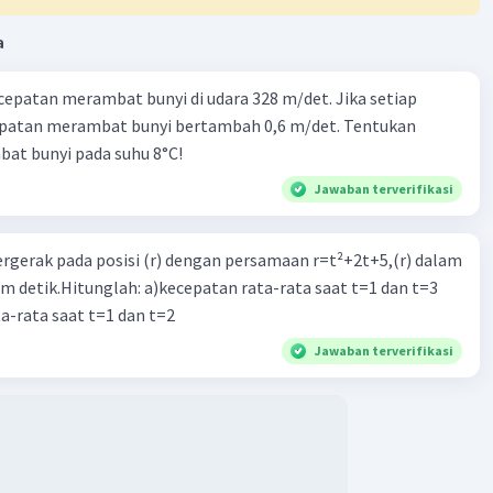
a
cepatan merambat bunyi di udara 328 m/det. Jika setiap
epatan merambat bunyi bertambah 0,6 m/det. Tentukan
at bunyi pada suhu 8°C!
Jawaban terverifikasi
ergerak pada posisi (r) dengan persamaan r=t²+2t+5,(r) dalam
am detik.Hitunglah: a)kecepatan rata-rata saat t=1 dan t=3
a-rata saat t=1 dan t=2
Jawaban terverifikasi