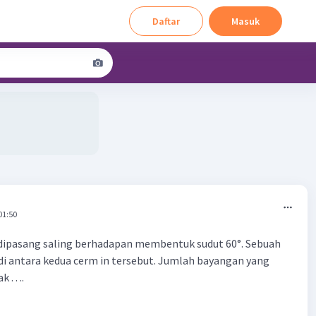
Daftar
Masuk
01:50
 dipasang saling berhadapan membentuk sudut 60°. Sebuah
di antara kedua cerm in tersebut. Jumlah bayangan yang
. . ..