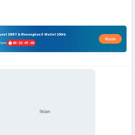
ryout SNBT & Menangkan E-Wallet 100rb
Klaim
alam
00
:
22
:
07
:
00
Iklan