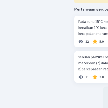
Pertanyaan serup
Pada suhu 15°C ke
kenaikan 1°C kec
kecepatan meramb
22
5.0
sebuah partikel b
meter dan (t) dal
b)percepaatan rat
11
3.0