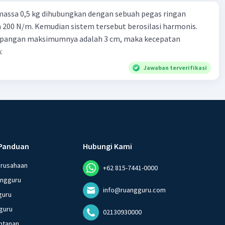
massa 0,5 kg dihubungkan dengan sebuah pegas ringan
200 N/m. Kemudian sistem tersebut berosilasi harmonis.
impangan maksimumnya adalah 3 cm, maka kecepatan
:
Jawaban terverifikasi
Panduan
Hubungi Kami
erusahaan
+62 815-7441-0000
angguru
info@ruangguru.com
guru
guru
02130930000
ntanan