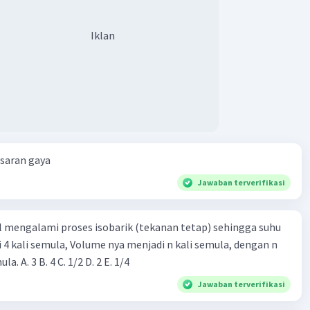
Iklan
esaran gaya
Jawaban terverifikasi
l mengalami proses isobarik (tekanan tetap) sehingga suhu
i 4 kali semula, Volume nya menjadi n kali semula, dengan n
adalah ...... kali semula. A. 3 B. 4 C. 1/2 D. 2 E. 1/4
Jawaban terverifikasi