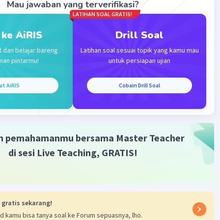
Mau jawaban yang terverifikasi?
LATIHAN SOAL GRATIS!
·
0.0
(
0
)
Balas
ating
 ke AiRIS
Drill Soal
t dan belajar bareng
Latihan soal sesuai topik yang kamu mau
man pintarmu!
untuk persiapan ujian
at AiRIS
Cobain Drill Soal
Iklan
m pemahamanmu bersama Master Teacher
di sesi Live Teaching, GRATIS!
 gratis sekarang!
d kamu bisa tanya soal ke Forum sepuasnya, lho.