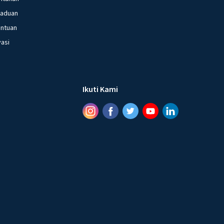
gaduan
entuan
vasi
Ikuti Kami