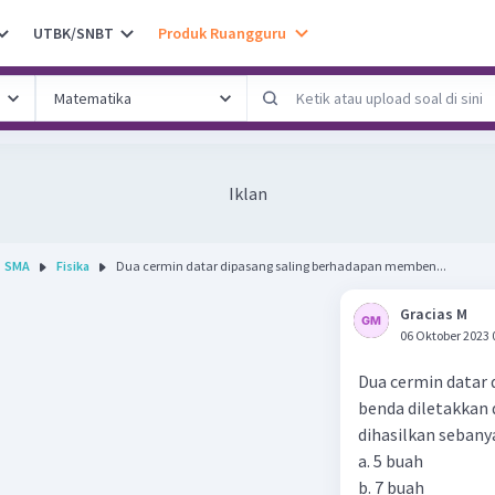
UTBK/SNBT
Produk Ruangguru
Iklan
SMA
Fisika
Dua cermin datar dipasang saling berhadapan memben...
Gracias M
06 Oktober 2023 
Dua cermin datar
benda diletakkan 
dihasilkan sebanyak 
a. 5 buah
b. 7 buah