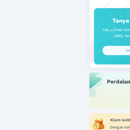
Beri R
Tanya
Yuk, cobain cha
AiRIS, te
Ch
Perdala
Klaim Gold
Dengan Gol