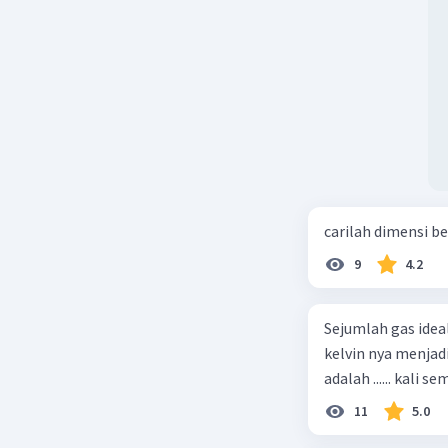
carilah dimensi b
9
4.2
Sejumlah gas idea
kelvin nya menjad
11
5.0