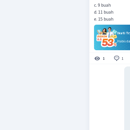
c. 9 buah
d. 11 buah
e. 15 buah
Ikuti T
Habis d
1
1