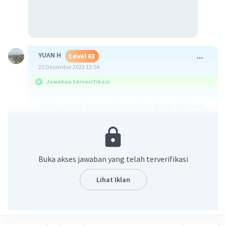
YUAN H
Level 63
25 Desember 2023 13:54
Jawaban terverifikasi
Jarak antara dua satelit tersebut dapat dihitung
dengan menggunakan hukum kosinus pada
segitiga siku-siku yang terbentuk antara garis
ekuator, garis yang menghubungkan pusat bumi
dan satelit, dan garis yang menghubungkan
Buka akses jawaban yang telah terverifikasi
kedua satelit. Untuk itu kita perlu menghitung
panjang sisi miring segitiga tersebut.
Lihat Iklan
Nah, berdasarkan penjabaran cara dan solusi
yang telah kita cari.
Jadi, jawabannya adalah: