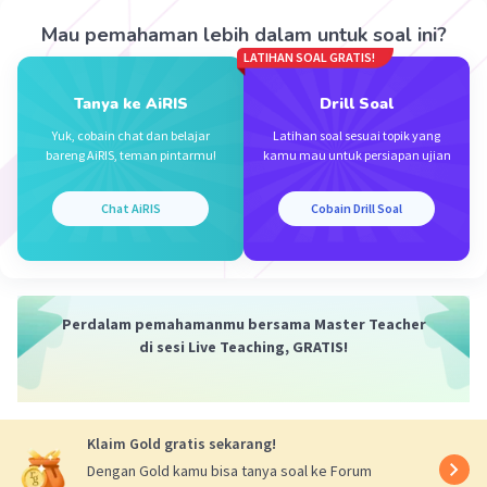
a≈2424.7km
Oleh karena itu, jawaban yang paling mendekati
Mau pemahaman lebih dalam untuk soal ini?
dari pilihan yang diberikan adalah:
LATIHAN SOAL GRATIS!
B. 3.000 KM
Tanya ke AiRIS
Drill Soal
Yuk, cobain chat dan belajar
Latihan soal sesuai topik yang
bareng AiRIS, teman pintarmu!
kamu mau untuk persiapan ujian
Chat AiRIS
Cobain Drill Soal
·
2.9
(
17
)
Balas
Beri Rating
Perdalam pemahamanmu bersama Master Teacher
di sesi Live Teaching, GRATIS!
Kevin L
Gold
Level 87
25 Desember 2023 11:03
Jawaban terverifikasi
Klaim Gold gratis sekarang!
Penjelasan:
Dengan Gold kamu bisa tanya soal ke Forum