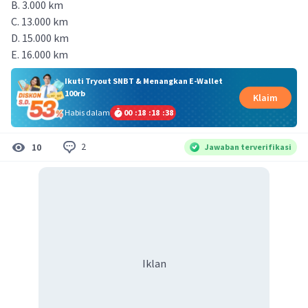
B. 3.000 km
C. 13.000 km
D. 15.000 km
E. 16.000 km
Ikuti Tryout SNBT & Menangkan E-Wallet
100rb
Klaim
Habis dalam
00
:
18
:
18
:
37
2
10
Jawaban terverifikasi
Iklan