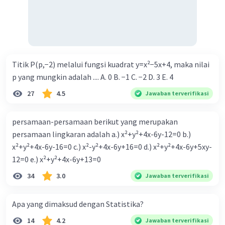
Titik P(p,−2) melalui fungsi kuadrat y=x²−5x+4, maka nilai
p yang mungkin adalah .... A. 0 B. −1 C. −2 D. 3 E. 4
27
4.5
Jawaban terverifikasi
persamaan-persamaan berikut yang merupakan
persamaan lingkaran adalah a.) x²+y²+4x-6y-12=0 b.)
x²+y²+4x-6y-16=0 c.) x²-y²+4x-6y+16=0 d.) x²+y²+4x-6y+5xy-
12=0 e.) x²+y²+4x-6y+13=0
34
3.0
Jawaban terverifikasi
Apa yang dimaksud dengan Statistika?
14
4.2
Jawaban terverifikasi