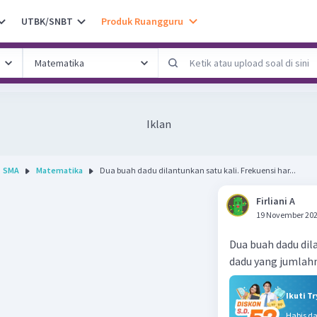
UTBK/SNBT
Produk Ruangguru
Iklan
SMA
Matematika
Dua buah dadu dilantunkan satu kali. Frekuensi har...
Firliani A
19 November 202
Dua buah dadu dil
dadu yang jumlahn
Ikuti T
Habis d