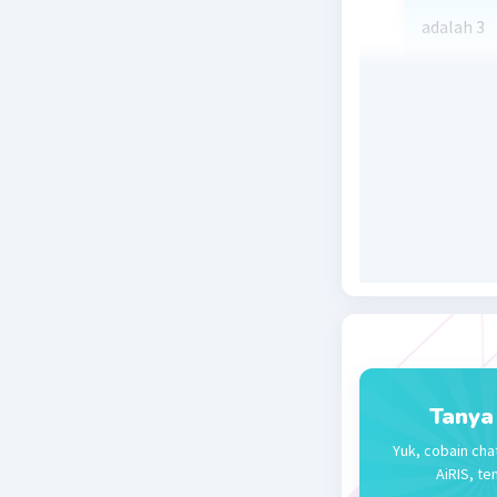
adalah 3
Beri R
Tanya
Yuk, cobain cha
AiRIS, te