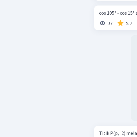
cos 105° - cos 15°
17
5.0
Titik P(p,−2) mel