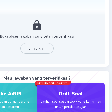
·
0.0
(
0
)
Balas
ating
Buka akses jawaban yang telah terverifikasi
Lihat Iklan
Iklan
Mau jawaban yang terverifikasi?
LATIHAN SOAL GRATIS!
 ke AiRIS
Drill Soal
t dan belajar bareng
Latihan soal sesuai topik yang kamu mau
man pintarmu!
untuk persiapan ujian