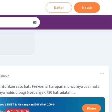
Daftar
Masuk
3 02:27
antunkan satu kali. Frekuensi harapan munculnya dua mata
ya habis dibagi 6 sebanyak 720 kali adalah …
ryout SNBT & Menangkan E-Wallet 100rb
Klaim
alam
01
:
03
:
43
:
23