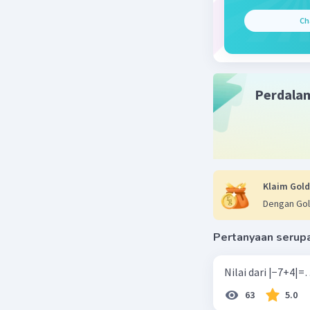
Ch
Perdala
Klaim Gold
Dengan Gol
Pertanyaan serup
63
5.0