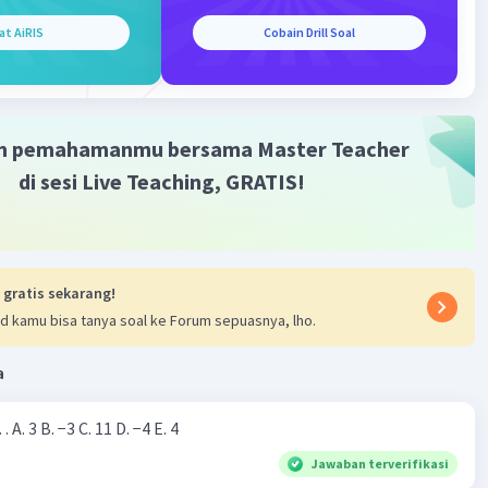
at AiRIS
Cobain Drill Soal
m pemahamanmu bersama Master Teacher
di sesi Live Teaching, GRATIS!
 gratis sekarang!
d kamu bisa tanya soal ke Forum sepuasnya, lho.
a
Nilai dari |−7+4|=… A. 3 B. −3 C. 11 D. −4 E. 4
Jawaban terverifikasi