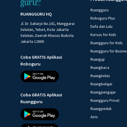
Ruangguru
RUANGGURU HQ
Roboguru Plus
Jl. Dr. Saharjo No.161, Manggarai
Dafa dan Lulu
Selatan, Tebet, Kota Jakarta
Kursus for Kids
Selatan, Daerah Khusus Ibukota
Jakarta 12860
Ruangguru for Kids
Ruangguru for Busin
Coba GRATIS Aplikasi
Ruanguji
Roboguru
Ruangbaca
Ruangkelas
Ruangbelajar
Ruangpengajar
Coba GRATIS Aplikasi
Ruangguru Privat
Ruangguru
Ruangpeduli
Airis