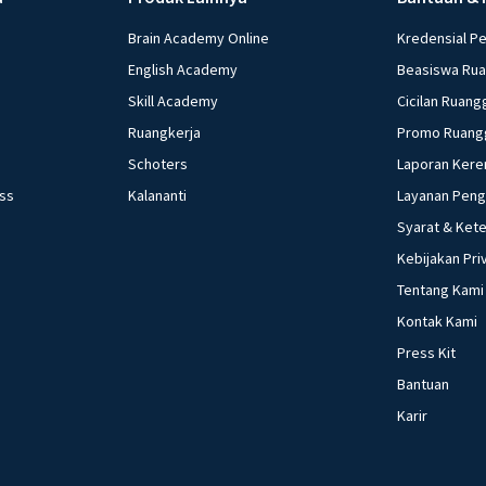
Brain Academy Online
Kredensial P
English Academy
Beasiswa Ru
Skill Academy
Cicilan Ruang
Ruangkerja
Promo Ruang
Schoters
Laporan Kere
ess
Kalananti
Layanan Pen
Syarat & Ket
Kebijakan Pri
Tentang Kami
Kontak Kami
Press Kit
Bantuan
Karir