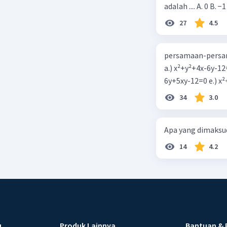
adalah .... A. 0 B. −1
27
4.5
persamaan-persam
a.) x²+y²+4x-6y-12
6y+5xy-1
34
3.0
Apa yang dimaksud
14
4.2
u
Produk Lainnya
Bantuan & 