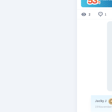
1
2
Jacky J
19 November 