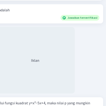
 adalah
Jawaban terverifikasi
Iklan
alui fungsi kuadrat y=x²−5x+4, maka nilai p yang mungkin