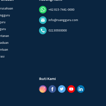
erusahaan
+62 815-7441-0000
angguru
info@ruangguru.com
guru
guru
02130930000
ntanan
gaduan
entuan
vasi
Ikuti Kami