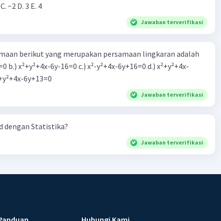
 C. −2 D. 3 E. 4
Jawaban terverifikasi
aan berikut yang merupakan persamaan lingkaran adalah
=0 b.) x²+y²+4x-6y-16=0 c.) x²-y²+4x-6y+16=0 d.) x²+y²+4x-
2=0 e.) x²+y²+4x-6y+13=0
Jawaban terverifikasi
 dengan Statistika?
Jawaban terverifikasi
Panduan
Hubungi Kami