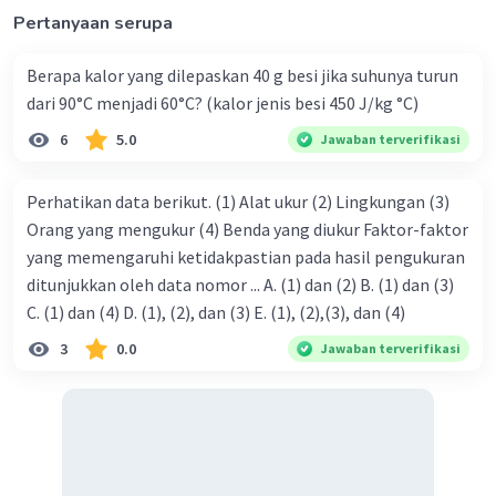
-6
10
N
Pertanyaan serupa
·
2.5
(
2
)
Balas
Beri Rating
Berapa kalor yang dilepaskan 40 g besi jika suhunya turun
dari 90°C menjadi 60°C? (kalor jenis besi 450 J/kg °C)
6
5.0
Jawaban terverifikasi
Perhatikan data berikut. (1) Alat ukur (2) Lingkungan (3)
Orang yang mengukur (4) Benda yang diukur Faktor-faktor
yang memengaruhi ketidakpastian pada hasil pengukuran
ditunjukkan oleh data nomor ... A. (1) dan (2) B. (1) dan (3)
C. (1) dan (4) D. (1), (2), dan (3) E. (1), (2),(3), dan (4)
3
0.0
Jawaban terverifikasi