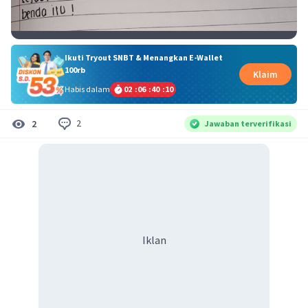
Ikuti Tryout SNBT & Menangkan E-Wallet
100rb
Klaim
Habis dalam
02
:
06
:
40
:
09
2
2
Jawaban terverifikasi
Iklan