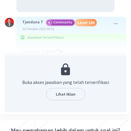
Tjendana T
Community
Level 100
16 Oktober 2023 04:32
Jawaban terverifikasi
6
Jawaban
1,8×10¯
N
Pembahasan
F = k.q1.q2/r²
9
-9
-9
= 9.10⁠⁠⁠⁠⁠⁠⁠
× 3.10
× 6.10
⁠⁠⁠⁠⁠⁠/(0.3)²
Buka akses jawaban yang telah terverifikasi
6
= 1,8×10¯
N
Lihat Iklan
·
1.0
(
2
)
Balas
Beri Rating
Sumber W
Community
Level 72
Mau pemahaman lebih dalam untuk soal ini?