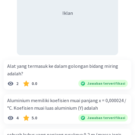
Iklan
Alat yang termasuk ke dalam golongan bidang miring
adalah?
2
0.0
Jawaban terverifikasi
Aluminium memiliki koefisien muai panjang x = 0,000024 /
°C. Koefisien muai luas aluminium (Y) adalah
4
5.0
Jawaban terverifikasi
sebuah kubus yang panjang rusuknya 0,2 m (massa jenis