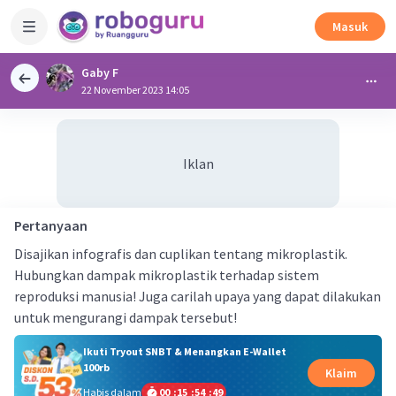
Masuk
Gaby F
22 November 2023 14:05
Iklan
Pertanyaan
Disajikan infografis dan cuplikan tentang mikroplastik.
Hubungkan dampak mikroplastik terhadap sistem
reproduksi manusia! Juga carilah upaya yang dapat dilakukan
untuk mengurangi dampak tersebut!
Ikuti Tryout SNBT & Menangkan E-Wallet
100rb
Klaim
Habis dalam
00
:
15
:
54
:
49