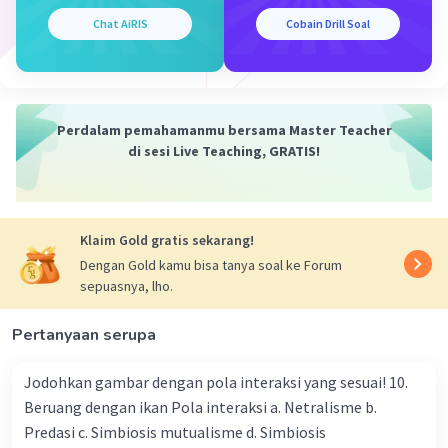
dapat mengganggu aktivitas hormon alami manusia. Hal
Chat AiRIS
Cobain Drill Soal
ini dapat memberikan dampak negatif pada saluran
reproduksi pria, serta kualitas dan kuantitas sperma.
Selain itu, terdapat penelitian yang menunjukkan adanya
mikroplastik yang ditemukan dalam plasenta manusia,
Perdalam pemahamanmu bersama Master Teacher
yang menunjukkan kemungkinan mikroplastik dapat
di sesi Live Teaching, GRATIS!
memasuki tubuh ibu yang tengah hamil dan berpindah
ke plasenta.
Untuk mengurangi dampak mikroplastik terhadap
Klaim Gold gratis sekarang!
sistem reproduksi manusia, beberapa upaya yang
Dengan Gold kamu bisa tanya soal ke Forum
dapat dilakukan antara lain:
sepuasnya, lho.
1. Menghindari penggunaan plastik sekali pakai: Hindari
penggunaan sedotan, gelas, dan alat makan sekali pakai
Pertanyaan serupa
berbahan plastik. Gunakan wadah makanan alternatif
selain plastik.
Jodohkan gambar dengan pola interaksi yang sesuai! 10.
Beruang dengan ikan Pola interaksi a. Netralisme b.
2. Mengurangi penggunaan alat makan sekali pakai:
Predasi c. Simbiosis mutualisme d. Simbiosis
Mengurangi penggunaan alat makan sekali pakai