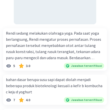
Iklan
Rendi sedang melakukan olahraga yoga. Pada saat yoga
berlangsung, Rendi mengatur proses pernafasan. Proses
pernafasan tersebut menyebabkan otot antar tulang
rusuk konstraksi, tulang rusuk terangkat, tekanan udara
paru-paru mengecil dan udara masuk. Berdasarkan
informasi tersebut, dapat disimpulkan bahwa Rendi
5
3.0
Jawaban terverifikasi
sedang melakukan proses pernafasan....
bahan dasar berupa susu sapi dapat diolah menjadi
beberapa produk bioteknologi kecuali a kefir b kombucha
c keju d yoghurt
7
4.0
Jawaban terverifikasi