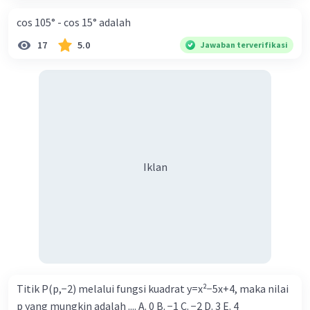
Kita misalkan a = apel dan dan j = jeruk
Maka
cos 105° - cos 15° adalah
Iklan
Dinda : 4j + 2a = 96.000
17
5.0
Jawaban terverifikasi
Dede : 2j + 3a = 72.000
Untuk mencari a maka kita hilangkan j dengan
cara sebagai berikut
4j(2) + 2a(2) = 96.000(2) = 8j + 4a = 192.000
2j(4) + 3a(4) = 72.000(4) = 8j + 12a = 288.000
Kita kurangkan dua persamaan tersebut
sehingga menjadi
Iklan
-8a = -96.000 = 8a = 96.000 a = 96.000÷8 a = 12.000
Maka harga satu apel adalah 12.000
Sekarang kita cari harga 1 kg jeruk denga cara
mensubtitusikan harga apel ke persamaan
(bebas mau persamaan dinda atau dede)
Kita gunakan persamaan dinda
4j + 2a = 96.000
4j + 2(12.000) = 96.000
Titik P(p,−2) melalui fungsi kuadrat y=x²−5x+4, maka nilai
4j + 24.000 = 96.000
p yang mungkin adalah .... A. 0 B. −1 C. −2 D. 3 E. 4