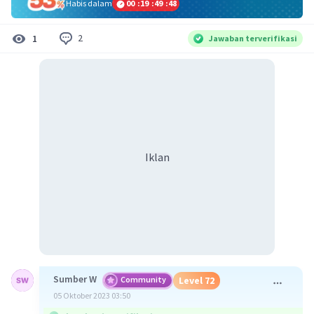
Habis dalam
00
:
19
:
49
:
47
2
1
Jawaban terverifikasi
Iklan
Sumber W
Community
Level 72
05 Oktober 2023 03:50