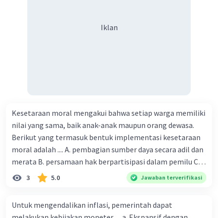
Iklan
Kesetaraan moral mengakui bahwa setiap warga memiliki
nilai yang sama, baik anak-anak maupun orang dewasa.
Berikut yang termasuk bentuk implementasi kesetaraan
moral adalah .... A. pembagian sumber daya secara adil dan
merata B. persamaan hak berpartisipasi dalam pemilu C.
menghargai pendapat orang lain D. menerapkan hukum
3
5.0
Jawaban terverifikasi
secara adil E. merendahkan status orang lain
Untuk mengendalikan inflasi, pemerintah dapat
melakukan kebijakan moneter .... a. Ekspansif dengan