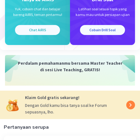
Iklan
Yuk, cobain chat dan belajar
Latihan soal sesuai topik yang
bareng AiRIS, teman pintarmu!
kamu mau untuk persiapan ujian
Chat AiRIS
Cobain Drill Soal
Perdalam pemahamanmu bersama Master Teacher
di sesi Live Teaching, GRATIS!
Klaim Gold gratis sekarang!
Dengan Gold kamu bisa tanya soal ke Forum
sepuasnya, lho.
Pertanyaan serupa