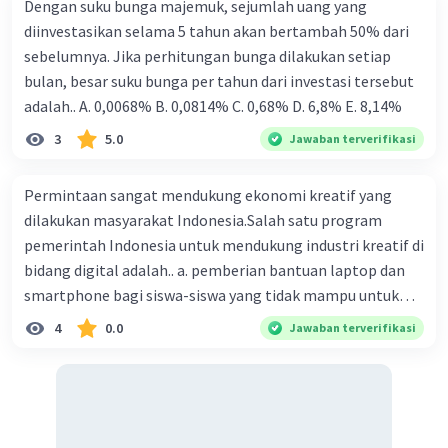
Dengan suku bunga majemuk, sejumlah uang yang
diinvestasikan selama 5 tahun akan bertambah 50% dari
sebelumnya. Jika perhitungan bunga dilakukan setiap
bulan, besar suku bunga per tahun dari investasi tersebut
adalah.. A. 0,0068% B. 0,0814% C. 0,68% D. 6,8% Ε. 8,14%
3
5.0
Jawaban terverifikasi
Permintaan sangat mendukung ekonomi kreatif yang
dilakukan masyarakat Indonesia.Salah satu program
pemerintah Indonesia untuk mendukung industri kreatif di
bidang digital adalah.. a. pemberian bantuan laptop dan
smartphone bagi siswa-siswa yang tidak mampu untuk
membeli b. Pembangunan jaringan fiber optik Palapa
4
0.0
Jawaban terverifikasi
Ring ,menara BTS ,dan jaringan internet di berbagai
daerah c. Memasukkan mata pelajaran teknologi
informasi pada kurikulum sejak dini d. Memberi bantuan
UMKM dengan bunga ringan