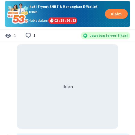
Ikuti Tryout SNBT & Menangkan E-Wallet
100rb
Klaim
Habis dalam
02
:
18
:
26
:
12
1
1
Jawaban terverifikasi
Iklan