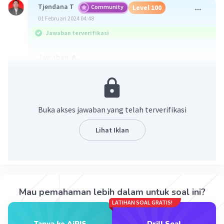
Tjendana T
Community
Level 100
01 Februari 2024 04:48
Jawaban terverifikasi
Jawaban
A.
Pembahasan
1 kalori = 4,18 J
5 J = 5/4,18
Buka akses jawaban yang telah terverifikasi
= 1,19 kal
≈ 1,2 kal
Lihat Iklan
·
0.0
(
0
)
Balas
Beri Rating
Mau pemahaman lebih dalam untuk soal ini?
LATIHAN SOAL GRATIS!
Tanya ke AiRIS
Drill Soal