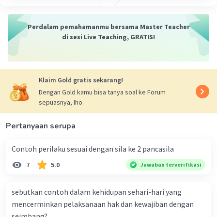
B.M. Diah
Latief Hendraningrat
Perdalam pemahamanmu bersama Master Teacher
di sesi Live Teaching, GRATIS!
Setelah pembacaan teks proklamasi, Ir.
Soekarno dan Mohammad Hatta kemudian
mengibarkan bendera merah putih yang dijahit
Klaim Gold gratis sekarang!
oleh Fatmawati Soekarno. Bendera merah putih
Dengan Gold kamu bisa tanya soal ke Forum
ini kemudian dikibarkan oleh Latief
sepuasnya, lho.
Hendraningrat.
Pembacaan teks proklamasi ini merupakan
Pertanyaan serupa
peristiwa bersejarah bagi bangsa Indonesia.
Peristiwa ini menandai berakhirnya penjajahan di
Contoh perilaku sesuai dengan sila ke 2 pancasila
Indonesia dan lahirnya Negara Kesatuan
7
5.0
Jawaban terverifikasi
Republik Indonesia.
sebutkan contoh dalam kehidupan sehari-hari yang
Referensi :
mencerminkan pelaksanaan hak dan kewajiban dengan
https://www.kemdikbud.go.id/
seimbang?
https://www.museumnasional.or.id/