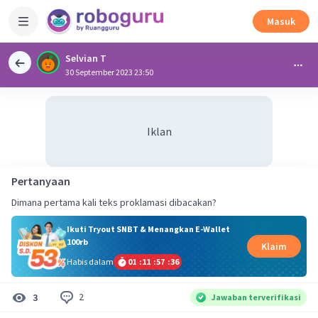
Masuk
Selvian T
30 September 2023 23:50
Iklan
Pertanyaan
Dimana pertama kali teks proklamasi dibacakan?
Ikuti Tryout SNBT & Menangkan E-Wallet
100rb
Klaim
Habis dalam
01
:
11
:
57
:
35
2
3
Jawaban terverifikasi