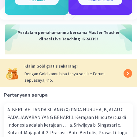
Dilihat dari daya beli konsumen, permintaan
Iklan
dapat dibedakan menjadi tiga macam, yaitu:
Permintaan Efektif:
Perdalam pemahamanmu bersama Master Teacher
di sesi Live Teaching, GRATIS!
Permintaan efektif terjadi ketika
konsumen memiliki daya beli yang cukup
untuk membeli barang atau jasa pada
harga tertentu. Dalam konteks ini,
Klaim Gold gratis sekarang!
konsumen mampu dan bersedia membayar
Dengan Gold kamu bisa tanya soal ke Forum
harga pasar suatu produk. Permintaan
sepuasnya, lho.
efektif menciptakan pertemuan antara
keinginan konsumen dan kemampuan
Pertanyaan serupa
finansial mereka.
A. BERILAH TANDA SILANG (X) PADA HURUF A, B, ATAU C
Permintaan Potensial:
PADA JAWABAN YANG BENAR! 1. Kerajaan Hindu tertua di
Indonesia adalah kerajaan …. a. Sriwijaya b. Singasari c.
Permintaan potensial merujuk pada
Kutai d. Majapahit 2. Prasasti Batu Bertulis, Prasasti Tugu
sejumlah barang atau jasa yang diinginkan