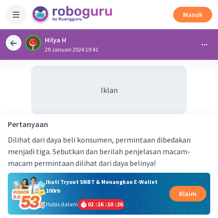
Masuk
Hilya H
29 Januari 2024 19:41
Iklan
Pertanyaan
Dilihat dari daya beli konsumen, permintaan dibedakan
menjadi tiga. Sebutkan dan berilah penjelasan macam-
macam permintaan dilihat dari daya belinya!
Ikuti Tryout SNBT & Menangkan E-Wallet
100rb
Klaim
Habis dalam
02
:
16
:
10
:
26