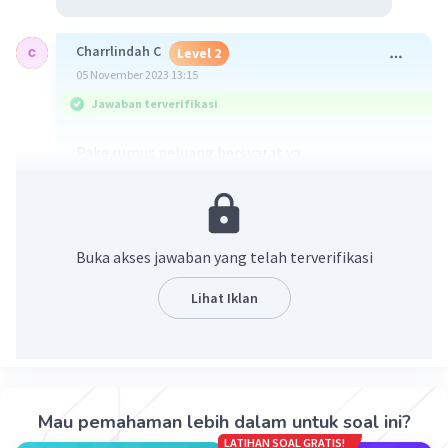
Charrlindah C
Level 2
05 November 2023 13:15
Jawaban terverifikasi
Pake rumus peluang bersyarat ya
Buka akses jawaban yang telah terverifikasi
Lihat Iklan
·
0.0
(
0
)
Balas
Beri Rating
Mau pemahaman lebih dalam untuk soal ini?
LATIHAN SOAL GRATIS!