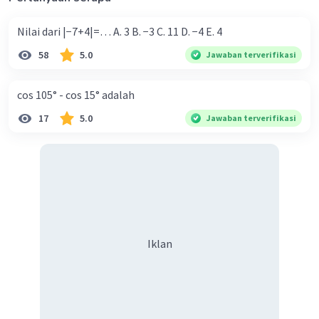
Nilai dari |−7+4|=… A. 3 B. −3 C. 11 D. −4 E. 4
58
5.0
Jawaban terverifikasi
cos 105° - cos 15° adalah
17
5.0
Jawaban terverifikasi
Iklan