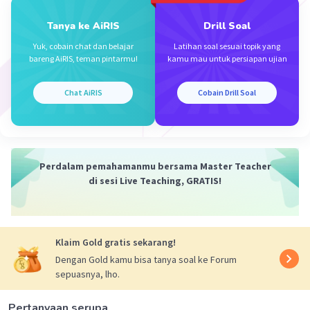
Tanya ke AiRIS
Drill Soal
Yuk, cobain chat dan belajar
Latihan soal sesuai topik yang
Iklan
bareng AiRIS, teman pintarmu!
kamu mau untuk persiapan ujian
Chat AiRIS
Cobain Drill Soal
Perdalam pemahamanmu bersama Master Teacher
di sesi Live Teaching, GRATIS!
Klaim Gold gratis sekarang!
Dengan Gold kamu bisa tanya soal ke Forum
sepuasnya, lho.
Pertanyaan serupa