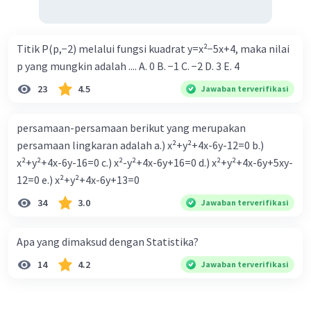
Titik P(p,−2) melalui fungsi kuadrat y=x²−5x+4, maka nilai
p yang mungkin adalah .... A. 0 B. −1 C. −2 D. 3 E. 4
23
4.5
Jawaban terverifikasi
persamaan-persamaan berikut yang merupakan
persamaan lingkaran adalah a.) x²+y²+4x-6y-12=0 b.)
x²+y²+4x-6y-16=0 c.) x²-y²+4x-6y+16=0 d.) x²+y²+4x-6y+5xy-
12=0 e.) x²+y²+4x-6y+13=0
34
3.0
Jawaban terverifikasi
Apa yang dimaksud dengan Statistika?
14
4.2
Jawaban terverifikasi