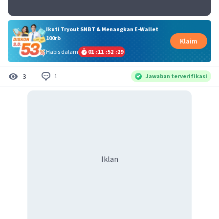
Ikuti Tryout SNBT & Menangkan E-Wallet
100rb
Klaim
Habis dalam
01
:
11
:
52
:
28
1
3
Jawaban terverifikasi
Iklan