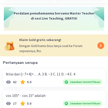
Perdalam pemahamanmu bersama Master Teacher
di sesi Live Teaching, GRATIS!
Klaim Gold gratis sekarang!
Dengan Gold kamu bisa tanya soal ke Forum
sepuasnya, lho.
Pertanyaan serupa
Nilai dari |−7+4|=… A. 3 B. −3 C. 11 D. −4 E. 4
62
5.0
Jawaban terverifikasi
cos 105° - cos 15° adalah
17
5.0
Jawaban terverifikasi