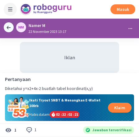
Masuk
Namer M
22 November 2023 13:17
Iklan
Pertanyaan
Diketahui y=x2+4x-2 buatlah tabel koordinat(x,y)
Ikuti Tryout SNBT & Menangkan E-Wallet
100rb
Klaim
Habis dalam
02
:
22
:
02
:
21
1
1
Jawaban terverifikasi