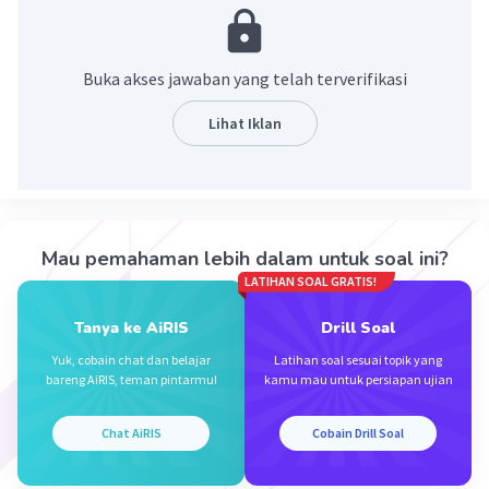
Buka akses jawaban yang telah terverifikasi
Lihat Iklan
·
0.0
(
0
)
Balas
Beri Rating
Mau pemahaman lebih dalam untuk soal ini?
LATIHAN SOAL GRATIS!
Tanya ke AiRIS
Drill Soal
Yuk, cobain chat dan belajar
Latihan soal sesuai topik yang
bareng AiRIS, teman pintarmu!
kamu mau untuk persiapan ujian
Iklan
Chat AiRIS
Cobain Drill Soal