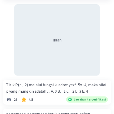
Iklan
Titik P(p,−2) melalui fungsi kuadrat y=x²−5x+4, maka nilai
p yang mungkin adalah .... A. 0 B. −1 C. −2 D. 3 E. 4
28
4.5
Jawaban terverifikasi
persamaan-persamaan berikut yang merupakan