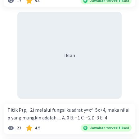
17
5.0
Jawaban terverifikasi
Iklan
Titik P(p,−2) melalui fungsi kuadrat y=x²−5x+4, maka nilai
p yang mungkin adalah .... A. 0 B. −1 C. −2 D. 3 E. 4
23
4.5
Jawaban terverifikasi