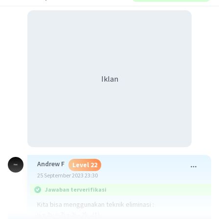
Iklan
Andrew F
Level 22
25 September 2023 23:30
Jawaban terverifikasi
Kita bisa menggunakan teknik eliminasi :
u + 3v = 7i + 2j - 2k...(1)