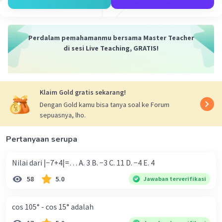
Semoga membantu.
·
0.0
(
0
)
Balas
Beri Rating
Perdalam pemahamanmu bersama Master Teacher
di sesi Live Teaching, GRATIS!
Klaim Gold gratis sekarang!
Dengan Gold kamu bisa tanya soal ke Forum
Iklan
sepuasnya, lho.
Pertanyaan serupa
Nilai dari |−7+4|=… A. 3 B. −3 C. 11 D. −4 E. 4
58
5.0
Jawaban terverifikasi
cos 105° - cos 15° adalah