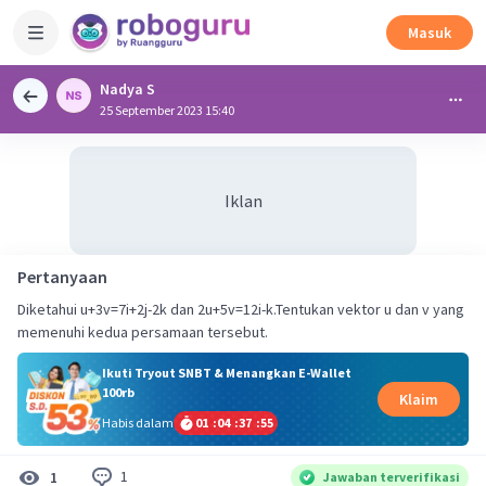
Masuk
Nadya S
25 September 2023 15:40
Iklan
Pertanyaan
Diketahui u+3v=7i+2j-2k dan 2u+5v=12i-k.Tentukan vektor u dan v yang
memenuhi kedua persamaan tersebut.
Ikuti Tryout SNBT & Menangkan E-Wallet
100rb
Klaim
Habis dalam
01
:
04
:
37
:
55
1
1
Jawaban terverifikasi