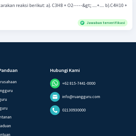
rakan reaksi berikut: a). C3H8 + O2-----&gt; .....+..... b).C4H10 +
Jawaban terverifikasi
Panduan
Hubungi Kami
erusahaan
+62 815-7441-0000
angguru
info@ruangguru.com
guru
guru
02130930000
ntanan
gaduan
entuan