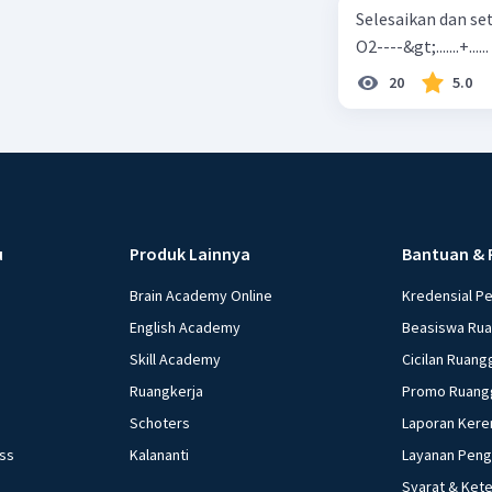
Selesaikan dan seta
O2----&gt;.......+......
20
5.0
u
Produk Lainnya
Bantuan & 
Brain Academy Online
Kredensial P
English Academy
Beasiswa Ru
Skill Academy
Cicilan Ruang
Ruangkerja
Promo Ruang
Schoters
Laporan Kere
ess
Kalananti
Layanan Pen
Syarat & Ket