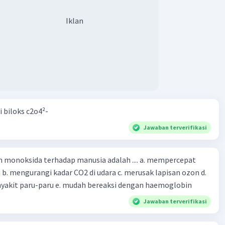
Iklan
i biloks c2o4²-
Jawaban terverifikasi
oksida terhadap manusia adalah .... a. mempercepat
 d.
menyebabkan penyakit paru-paru e. mudah bereaksi dengan haemoglobin
Jawaban terverifikasi