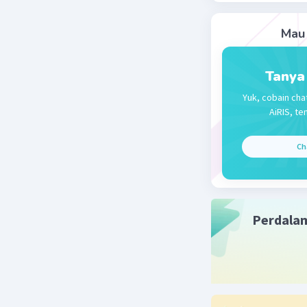
Mau 
Tanya
Yuk, cobain cha
AiRIS, te
Ch
Perdala