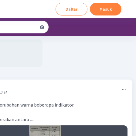
Daftar
Masuk
13:24
perubahan warna beberapa indikator.
irakan antara ....