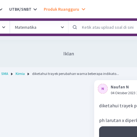
UTBK/SNBT
Produk Ruangguru
Iklan
SMA
Kimia
diketahui trayek perubahan warna beberapa indikato...
Naufan N
04 Oktober 2023 
diketahui trayek 
ph larutan x diperk