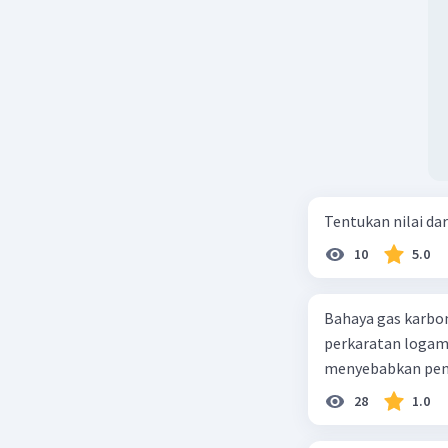
Tentukan nilai dar
10
5.0
Bahaya gas karbon mon
perkaratan logam b. mengurangi kadar CO2 di udara c. merusak lapisan ozon
28
1.0