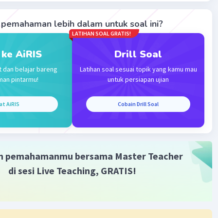
Iklan
pemahaman lebih dalam untuk soal ini?
LATIHAN SOAL GRATIS!
 ke AiRIS
Drill Soal
t dan belajar bareng
Latihan soal sesuai topik yang kamu mau
man pintarmu!
untuk persiapan ujian
at AiRIS
Cobain Drill Soal
m pemahamanmu bersama Master Teacher
di sesi Live Teaching, GRATIS!