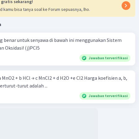
 gratis sekarang!
d kamu bisa tanya soal ke Forum sepuasnya, lho.
a
ng benar untuk senyawa di bawah ini menggunakan Sistem
n Oksidasi! (j)PCI5
Jawaban terverifikasi
 a MnO2 + b HCl → c MnCl2 + d H2O +e Cl2 Harga koefisien a, b,
berturut-turut adalah ...
Jawaban terverifikasi