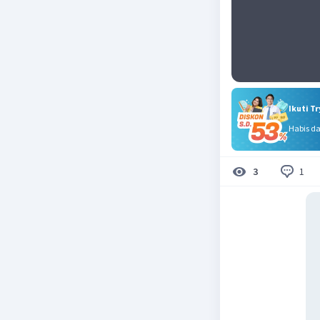
Ikuti T
Habis d
1
3