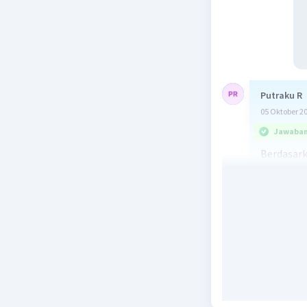
Putraku R
05 Oktober 2
Jawaban 
Berdasark
ada, maka
Beri R