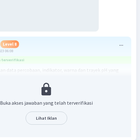
Level 8
023 06:08
terverifikasi
an data percobaan, indikator, warna dan trayek pH yang
 pH larutan X diperkirakan antara 7,6 hingga 8,3
·
0.0
(
0
)
Balas
ating
Buka akses jawaban yang telah terverifikasi
Lihat Iklan