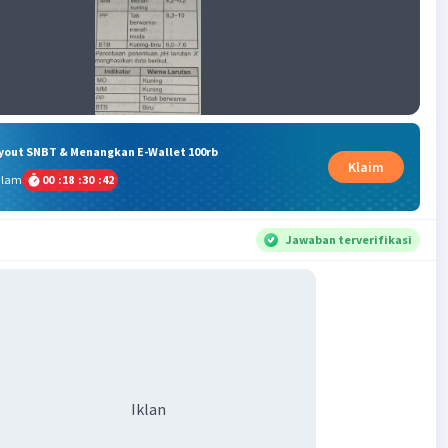
ryout SNBT & Menangkan E-Wallet 100rb
Klaim
alam
00
:
18
:
30
:
42
Jawaban terverifikasi
Iklan