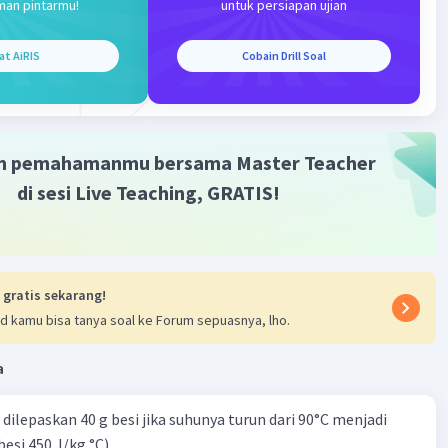
man pintarmu!
untuk persiapan ujian
 dapat menghitung tegangan sekunder sebagai berikut:Vp/Vs
at AiRIS
Cobain Drill Soal
.400/1.600
olt
m pemahamanmu bersama Master Teacher
di sesi Live Teaching, GRATIS!
·
0.0
(
0
)
Balas
ating
 gratis sekarang!
d kamu bisa tanya soal ke Forum sepuasnya, lho.
a
Iklan
dilepaskan 40 g besi jika suhunya turun dari 90°C menjadi
besi 450 J/kg °C)