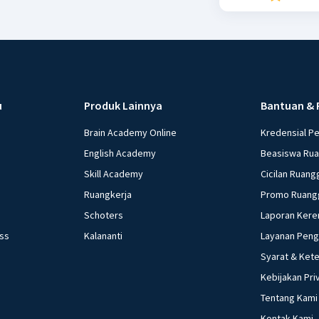
u
Produk Lainnya
Bantuan & 
Brain Academy Online
Kredensial P
English Academy
Beasiswa Ru
Skill Academy
Cicilan Ruang
Ruangkerja
Promo Ruang
Schoters
Laporan Kere
ess
Kalananti
Layanan Pen
Syarat & Ket
Kebijakan Pri
Tentang Kami
Kontak Kami