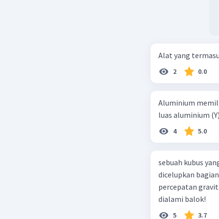
Alat yang termas
2
0.0
Aluminium memilik
luas aluminium (Y
4
5.0
sebuah kubus yang
dicelupkan bagian
percepatan gravit
dialami balok!
5
3.7