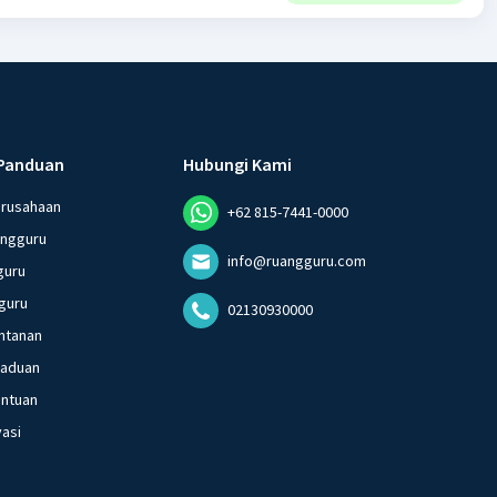
Panduan
Hubungi Kami
erusahaan
+62 815-7441-0000
angguru
info@ruangguru.com
guru
guru
02130930000
ntanan
gaduan
entuan
vasi