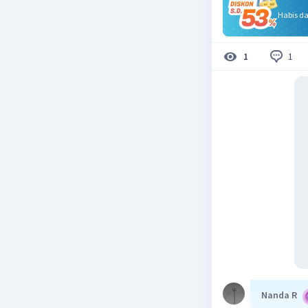
Habis d
1
1
Nanda R