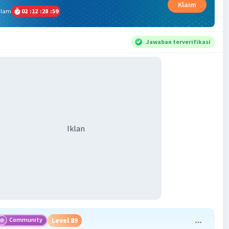
Klaim
alam
02
:
12
:
28
:
59
Jawaban terverifikasi
Iklan
Community
Level 89