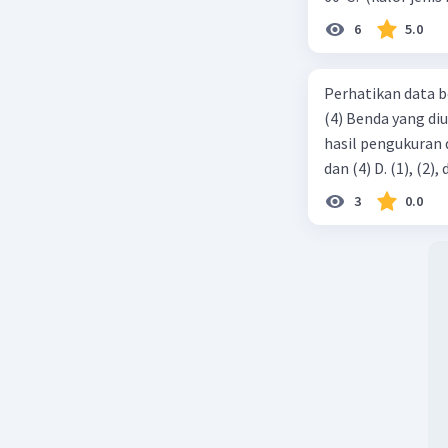
6
5.0
Perhatikan data b
(4) Benda yang di
hasil pengukuran ditunjukkan ol
3
0.0