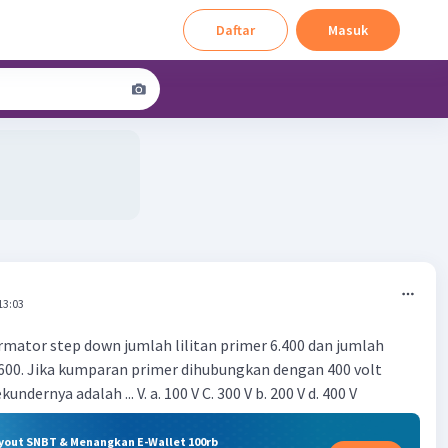
Daftar
Masuk
13:03
rmator step down jumlah lilitan primer 6.400 dan jumlah
1.600. Jika kumparan primer dihubungkan dengan 400 volt
dernya adalah ... V. a. 100 V C. 300 V b. 200 V d. 400 V
ryout SNBT & Menangkan E-Wallet 100rb