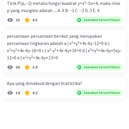
Titik P(p,−2) melalui fungsi kuadrat y=x²−5x+4, maka nilai
p yang mungkin adalah .... A. 0 B. −1 C. −2 D. 3 E. 4
23
4.5
Jawaban terverifikasi
persamaan-persamaan berikut yang merupakan
persamaan lingkaran adalah a.) x²+y²+4x-6y-12=0 b.)
x²+y²+4x-6y-16=0 c.) x²-y²+4x-6y+16=0 d.) x²+y²+4x-6y+5xy-
12=0 e.) x²+y²+4x-6y+13=0
34
3.0
Jawaban terverifikasi
Apa yang dimaksud dengan Statistika?
14
4.2
Jawaban terverifikasi