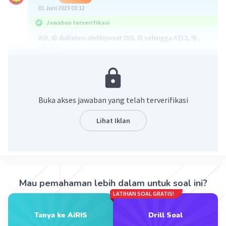
01 Juni 2023 03:12
Jawaban terverifikasi
A(8, 6) didilatasi olehbpusat O(0, 0) sehingga A'(12, 9) ,
nilai k = ....
A' = (k(8-0) + 0, k(6-0) + 0) = (12, 9)
(8k, 6k) = (12, 9)
8k = 12
k = 12/8 = 3/2
Buka akses jawaban yang telah terverifikasi
Jawaban : D
Lihat Iklan
·
0.0
(
0
)
Balas
Beri Rating
Mau pemahaman lebih dalam untuk soal ini?
LATIHAN SOAL GRATIS!
Iklan
Tanya ke AiRIS
Drill Soal