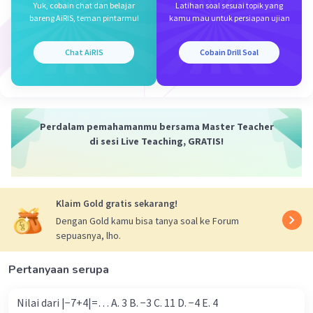
Yuk, cobain chat dan belajar
Latihan soal sesuai topik yang
bareng AiRIS, teman pintarmu!
kamu mau untuk persiapan ujian
Chat AiRIS
Cobain Drill Soal
Perdalam pemahamanmu bersama Master Teacher
di sesi Live Teaching, GRATIS!
Klaim Gold gratis sekarang!
Dengan Gold kamu bisa tanya soal ke Forum
sepuasnya, lho.
Pertanyaan serupa
Nilai dari |−7+4|=… A. 3 B. −3 C. 11 D. −4 E. 4