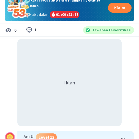
Ikuti Tryout SNBT & Menangkan E-Wallet
100rb
Klaim
Habis dalam
01
:
09
:
21
:
17
1
6
Jawaban terverifikasi
Iklan
Ani U
Level 12