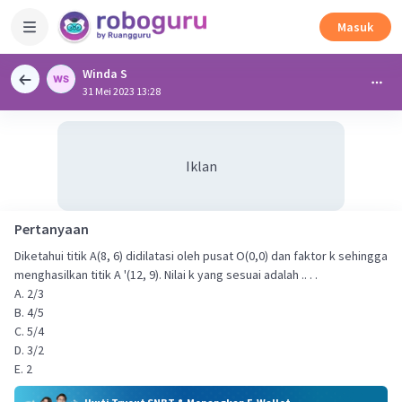
Masuk
Winda S
31 Mei 2023 13:28
Iklan
Pertanyaan
Diketahui titik A(8, 6) didilatasi oleh pusat O(0,0) dan faktor k sehingga
menghasilkan titik A '(12, 9). Nilai k yang sesuai adalah .. . .
A. 2/3
B. 4/5
C. 5/4
D. 3/2
E. 2