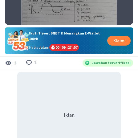
Ikuti Tryout SNBT & Menangkan E-Wallet
100rb
Klaim
Habis dalam
00
:
09
:
27
:
56
1
3
Jawaban terverifikasi
Iklan