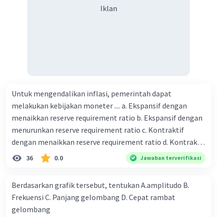
Iklan
Untuk mengendalikan inflasi, pemerintah dapat
melakukan kebijakan moneter .... a. Ekspansif dengan
menaikkan reserve requirement ratio b. Ekspansif dengan
menurunkan reserve requirement ratio c. Kontraktif
dengan menaikkan reserve requirement ratio d. Kontraktif
dengan menurunkan reserve requirement ratio e.
36
0.0
Jawaban terverifikasi
Ekspansif dengan menaikkan tingkat diskonto Bila Bank
Indonesia melakukan kebijakan moneter ekspansif,
Berdasarkan grafik tersebut, tentukan A.amplitudo B.
ceteris paribus maka .... a. Menimbulkan inflasi di mana
Frekuensi C. Panjang gelombang D. Cepat rambat
bentuk kurva jumlah uang beredar (penawaran uang) naik
gelombang
dari kiri bawah ke kanan atas b. Menimbulkan deflasi di