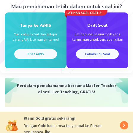
Mau pemahaman lebih dalam untuk soal ini?
LATIHAN SOAL GRATIS!
Tanya ke AiRIS
Drill Soal
Yuk, cobain chat dan belajar
Latihan soal sesuai topik yang
Iklan
bareng AiRIS, teman pintarmu!
kamu mau untuk persiapan ujian
Chat AiRIS
Cobain Drill Soal
Perdalam pemahamanmu bersama Master Teacher
di sesi Live Teaching, GRATIS!
Klaim Gold gratis sekarang!
Dengan Gold kamu bisa tanya soal ke Forum
sepuasnya, lho.