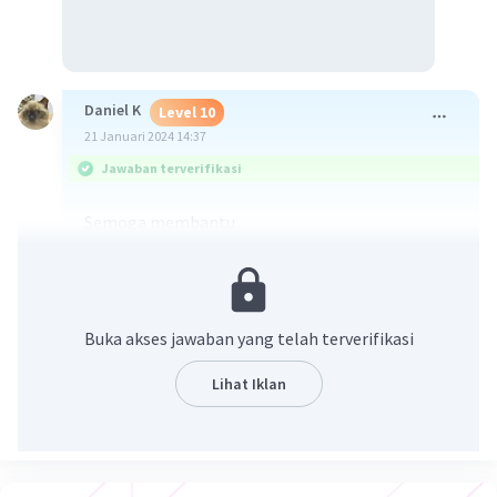
Daniel K
Level 10
21 Januari 2024 14:37
Jawaban terverifikasi
Semoga membantu
Buka akses jawaban yang telah terverifikasi
Lihat Iklan
·
5.0
(
3
)
Balas
Beri Rating