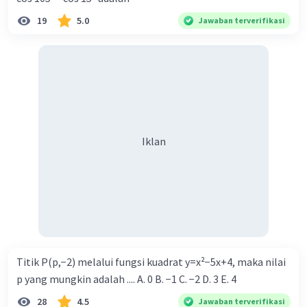
19
5.0
Jawaban terverifikasi
Iklan
Titik P(p,−2) melalui fungsi kuadrat y=x²−5x+4, maka nilai
p yang mungkin adalah .... A. 0 B. −1 C. −2 D. 3 E. 4
28
4.5
Jawaban terverifikasi