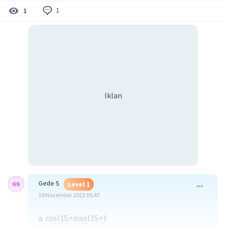
1
1
Iklan
Gede S
Level 1
19 November 2023 05:47
a. cos⁡(15∘)cos(15∘):