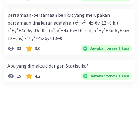
persamaan-persamaan berikut yang merupakan
persamaan lingkaran adalah a.) x²+y²+4x-6y-12=0 b.)
x²+y²+4x-6y-16=0 c.) x²-y²+4x-6y+16=0 d.) x²+y²+4x-6y+5xy-
12=0 e.) x²+y²+4x-6y+13=0
38
3.0
Jawaban terverifikasi
Apa yang dimaksud dengan Statistika?
15
4.2
Jawaban terverifikasi