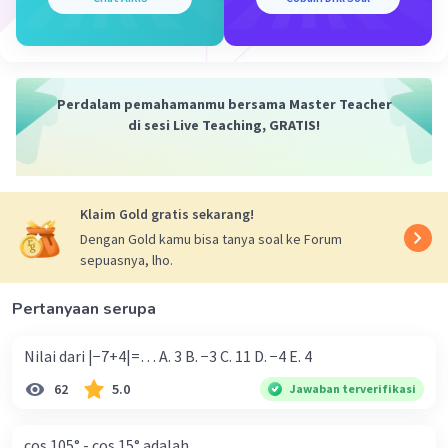
b. tan⁡(75∘)≈3.7317tan(75∘)≈3.7317
·
0.0
(
0
)
Balas
Beri Rating
Perdalam pemahamanmu bersama Master Teacher
di sesi Live Teaching, GRATIS!
Klaim Gold gratis sekarang!
Iklan
Dengan Gold kamu bisa tanya soal ke Forum
sepuasnya, lho.
Pertanyaan serupa
Nilai dari |−7+4|=… A. 3 B. −3 C. 11 D. −4 E. 4
62
5.0
Jawaban terverifikasi
cos 105° - cos 15° adalah