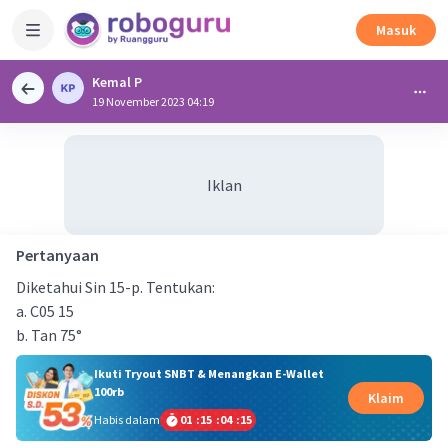
Masuk
Kemal P
19 November 2023 04:19
Iklan
Pertanyaan
Diketahui Sin 15-p. Tentukan:
a. C05 15
b. Tan 75°
Ikuti Tryout SNBT & Menangkan E-Wallet
100rb
Klaim
Habis dalam
01
:
15
:
04
:
15