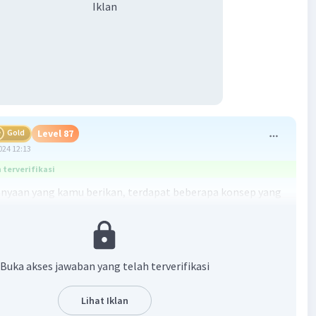
Iklan
Gold
Level 87
024 12:13
terverifikasi
anyaan yang kamu berikan, terdapat beberapa konsep yang
a bahas. Pertama, kita akan membahas tentang segitiga
 tengah sisi. Kemudian, kita akan membahas tentang rotasi
. Apakah kamu sudah memahami konsep-konsep tersebut?
Buka akses jawaban yang telah terverifikasi
n:
ga ABC adalah segitiga sembarang, dan titik P merupakan
Lihat Iklan
ah sisi BC.