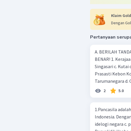
Sebagai k
adalah AB
Klaim Gold
Dengan Gol
Beri R
Pertanyaan serup
A. BERILAH TANDA
BENAR! 1. Kerajaan
Singasari c. Kutai
Prasasti Kebon Ko
Tarumanegara d. 
kejayaan pada mas
2
5.0
Ageng Tirtayasa d
adalah …. a. Aceh 
1.Pancasila adal
peninggalan keraj
Indonesia. Dengan 
Borobudur d. Pond
idelogi negara c. 
yang mempunyai ….