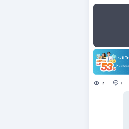
Ikuti T
Habis d
1
2