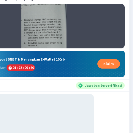
ryout SNBT & Menangkan E-Wallet 100rb
Klaim
alam
01
:
22
:
09
:
39
Jawaban terverifikasi