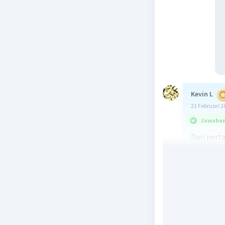
Kevin L
21 Februari 2
Jawaban 
Dari pert
perlu kit
dan titik
segitiga
penjelasa
1. Segiti
titik teng