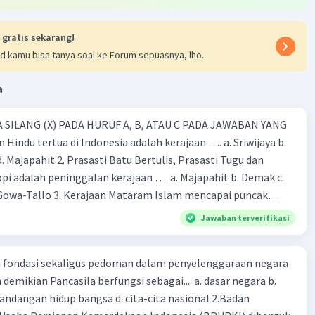
esimpulan, ruas garis yang sama besar pada kedua segitiga
, AC, dan BC. Sedangkan sudut yang sama besar pada kedua
 gratis sekarang!
d kamu bisa tanya soal ke Forum sepuasnya, lho.
·
0.0
(
0
)
Balas
ating
a
 SILANG (X) PADA HURUF A, B, ATAU C PADA JAWABAN YANG
 Hindu tertua di Indonesia adalah kerajaan …. a. Sriwijaya b.
 d. Majapahit 2. Prasasti Batu Bertulis, Prasasti Tugu dan
pi adalah peninggalan kerajaan …. a. Majapahit b. Demak c.
Iklan
Gowa-Tallo 3. Kerajaan Mataram Islam mencapai puncak
a pemerintahan …. a. Hayam Wuruk b. Sultan Agung c. Sultan
Jawaban terverifikasi
. Sultan Hasanudin 4. Kerajaan Islam pertama di Indonesia
b. Demak c. Gowa-Tallo d. Samudra Pasai 5. Berikut adalah
ah fondasi sekaligus pedoman dalam penyelenggaraan negara
aan Islam, kecuali … a. Masjid Demak b. Menara Kudus c. Candi
demikian Pancasila berfungsi sebagai.... a. dasar negara b.
ok Pesantren 6. Kerajaan Majapahit dikenal dengan kerajaan
pandangan hidup bangsa d. cita-cita nasional 2.Badan
 a. Permaisuri yang cantik-cantik b. Angkatan darat yang