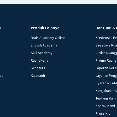
macam sistem peme
pemerintahan .... 
14.Dalam penyele
daerah, sangat b
suatu negara. Asas
u
Produk Lainnya
Bantuan & 
dekonsentrasi, da
Brain Academy Online
Kredensial P
pembantuan c. des
English Academy
Beasiswa Ru
desentralisasi, de
Skill Academy
Cicilan Ruang
pernyataan beriku
tumpah darah Ind
Ruangkerja
Promo Ruang
kehidupan bangsa 
Schoters
Laporan Kere
melaksanakan ket
ess
Kalananti
Layanan Pen
abadi dan keadila
Syarat & Ket
nomor .... a. (1), (2)
Kebijakan Pri
(1), (2), dan (3) 1
Tentang Kami
presiden dan para
MPR d. Mahkamah 
Kontak Kami
sebelum diamand
Press Kit