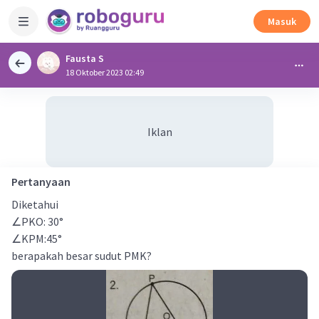
Masuk
Fausta S
18 Oktober 2023 02:49
Iklan
Pertanyaan
Diketahui
∠PKO: 30°
∠KPM:45°
berapakah besar sudut PMK?