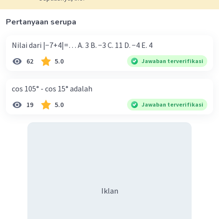
Pertanyaan serupa
Nilai dari |−7+4|=… A. 3 B. −3 C. 11 D. −4 E. 4
62
5.0
Jawaban terverifikasi
cos 105° - cos 15° adalah
19
5.0
Jawaban terverifikasi
Iklan