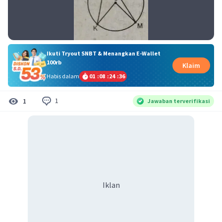
Ikuti Tryout SNBT & Menangkan E-Wallet
100rb
Klaim
Habis dalam
01
:
08
:
24
:
36
1
1
Jawaban terverifikasi
Iklan