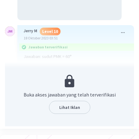
Jerry M
Level 10
18 Oktober 2023 03:51
Jawaban terverifikasi
Jawaban: sudut PMK = 60°
Sudut KOM (sudut pusat)
= 2 x Sudut KPM (sudut keliling)
= 2 x 45°
= 90°
Buka akses jawaban yang telah terverifikasi
Karena sudut pusat KOM diapit 2 jari jari
Lihat Iklan
maka segitiga KOM adalah segitiga sama kaki
Sudut OKM = sudut OMK = (180° - 90°)/2 = 45°
Sudut PKM
= sudut PKO + sudut OKM