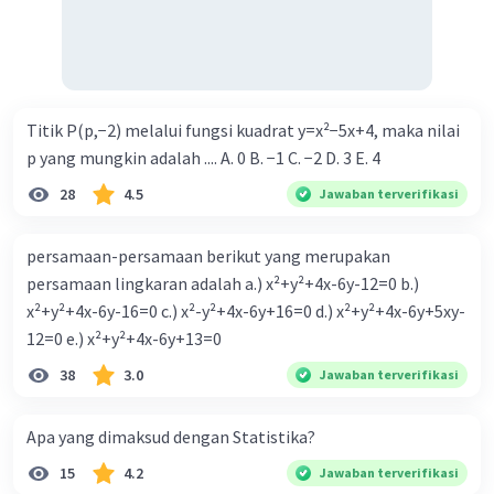
Titik P(p,−2) melalui fungsi kuadrat y=x²−5x+4, maka nilai
p yang mungkin adalah .... A. 0 B. −1 C. −2 D. 3 E. 4
28
4.5
Jawaban terverifikasi
persamaan-persamaan berikut yang merupakan
persamaan lingkaran adalah a.) x²+y²+4x-6y-12=0 b.)
x²+y²+4x-6y-16=0 c.) x²-y²+4x-6y+16=0 d.) x²+y²+4x-6y+5xy-
12=0 e.) x²+y²+4x-6y+13=0
38
3.0
Jawaban terverifikasi
Apa yang dimaksud dengan Statistika?
15
4.2
Jawaban terverifikasi