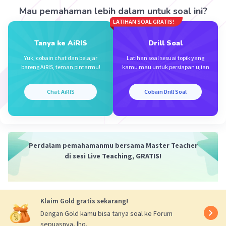
= 30° + 45°
Mau pemahaman lebih dalam untuk soal ini?
= 75°
LATIHAN SOAL GRATIS!
Sudut PMK
Tanya ke AiRIS
Drill Soal
= 180° - sudut KPM - sudut PKM
= 180° - 45° - 75°
Yuk, cobain chat dan belajar
Latihan soal sesuai topik yang
= 60°
bareng AiRIS, teman pintarmu!
kamu mau untuk persiapan ujian
Jadi besar sudut PMK adalah 60°.
Chat AiRIS
Cobain Drill Soal
·
5.0
(
1
)
Balas
Beri Rating
Perdalam pemahamanmu bersama Master Teacher
di sesi Live Teaching, GRATIS!
Klaim Gold gratis sekarang!
Iklan
Dengan Gold kamu bisa tanya soal ke Forum
sepuasnya, lho.