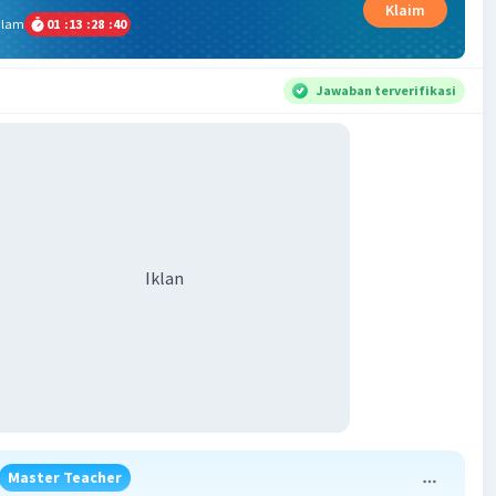
Klaim
alam
01
:
13
:
28
:
39
Jawaban terverifikasi
Iklan
Master Teacher