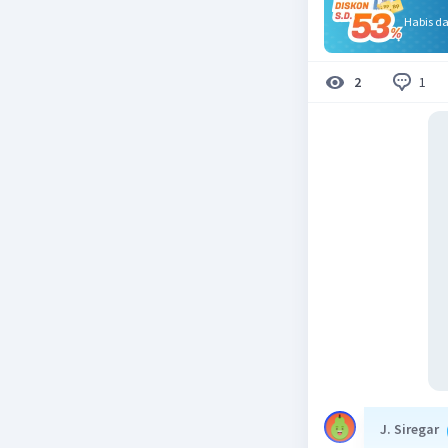
Habis d
1
2
J. Siregar