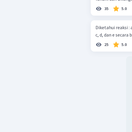
35
5.0
Diketahui reaksi :
c, d, dan e secara 
25
5.0