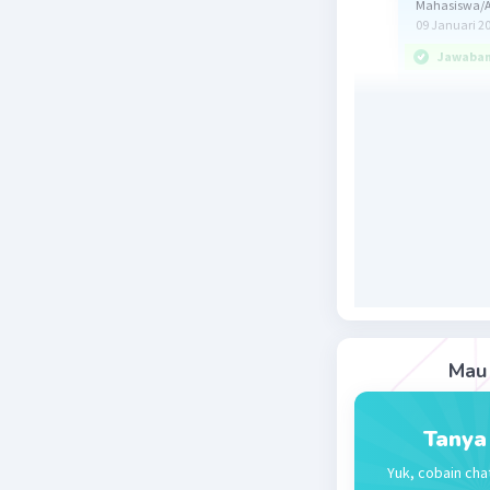
Mahasiswa/A
09 Januari 2
Jawaban 
Jawaban 
Reaktan p
tak bersis
dan masih
perbandin
Persamaan
1) Hitung
n Mg = m
Mau 
= 2,4 g : 
= 0,1 mol
n HCl = M.
Tanya
= 2 M x 1
Yuk, cobain cha
= 0,02 mo