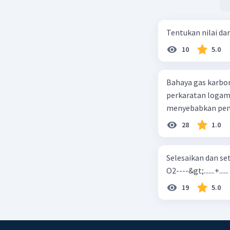
Tentukan nilai dar
10
5.0
Bahaya gas karbon mon
perkaratan logam b. mengurangi kadar CO2 di udara c. merusak lapisan ozon
28
1.0
Selesaikan dan seta
O2----&gt;.......+......
19
5.0