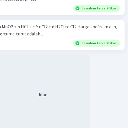
Jawaban terverifikasi
 a MnO2 + b HCl → c MnCl2 + d H2O +e Cl2 Harga koefisien a, b,
berturut-turut adalah ...
Jawaban terverifikasi
Iklan