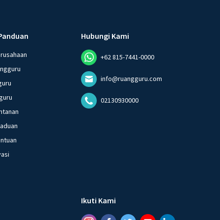
Panduan
Hubungi Kami
erusahaan
+62 815-7441-0000
angguru
info@ruangguru.com
guru
guru
02130930000
ntanan
gaduan
entuan
vasi
Ikuti Kami