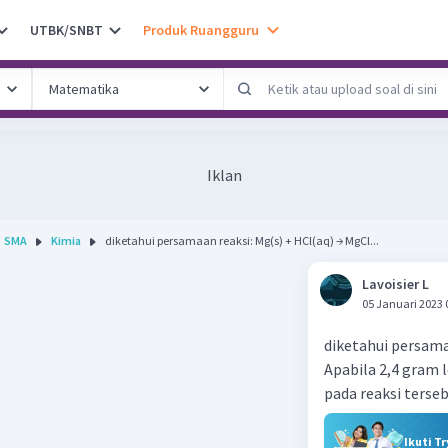
UTBK/SNBT
Produk Ruangguru
Iklan
SMA
Kimia
diketahui persamaan reaksi: Mg(s) + HCl(aq) → MgCl...
Lavoisier L
05 Januari 2023 
diketahui persama
Apabila 2,4 gram 
pada reaksi tersebu
Ikuti T