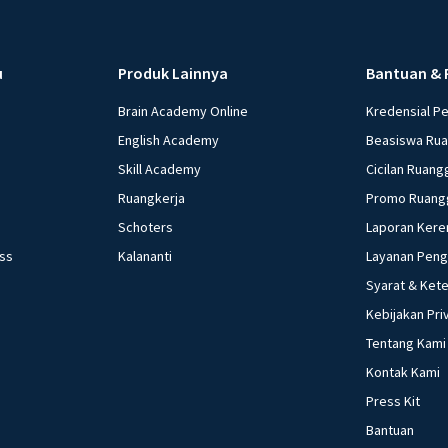
u
Produk Lainnya
Bantuan & 
Brain Academy Online
Kredensial P
English Academy
Beasiswa Ru
Skill Academy
Cicilan Ruang
Ruangkerja
Promo Ruang
Schoters
Laporan Kere
ess
Kalananti
Layanan Pen
Syarat & Ket
Kebijakan Pri
Tentang Kami
Kontak Kami
Press Kit
Bantuan