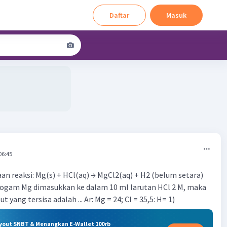
Daftar
Masuk
06:45
an reaksi: Mg(s) + HCl(aq) → MgCl2(aq) + H2 (belum setara)
logam Mg dimasukkan ke dalam 10 ml larutan HCl 2 M, maka
t yang tersisa adalah ... Ar: Mg = 24; Cl = 35,5: H= 1)
ryout SNBT & Menangkan E-Wallet 100rb