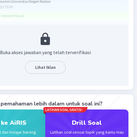
lumni Universitas Negeri Medan
023 15:50
terverifikasi
yang benar adalah Mg.
embatas adalah pereaksi yang habis terlebih dahulu dan
Buka akses jawaban yang telah terverifikasi
a. Sedangkan reaktan sisa berarti pereaksi yang tidak habis
 bersisa di akhir reaksi. Reaktan pembatas memiliki
gan jumlah zat terhadap koefisien yang paling kecil.
Lihat Iklan
 reaksi : Mg(s) + 2HCl(aq) → MgCl2(aq) + H2(g)
 jumlah zat masing-masing.
assa/Massa molar
pemahaman lebih dalam untuk soal ini?
24 g/mol
LATIHAN SOAL GRATIS!
V
 ke AiRIS
Drill Soal
0 mL
t dan belajar bareng
Latihan soal sesuai topik yang kamu mau
l