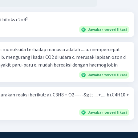
i biloks c2o4²-
Jawaban terverifikasi
oksida terhadap manusia adalah .... a. mempercepat
 d.
menyebabkan penyakit paru-paru e. mudah bereaksi dengan haemoglobin
Jawaban terverifikasi
rakan reaksi berikut: a). C3H8 + O2-----&gt; .....+..... b).C4H10 +
Jawaban terverifikasi