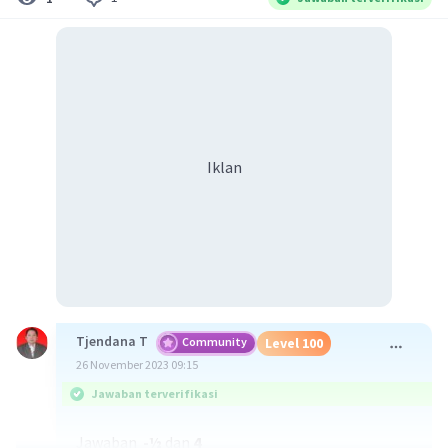
Iklan
Tjendana T
Community
Level 100
26 November 2023 09:15
Jawaban terverifikasi
Jawaban
-½
dan
4