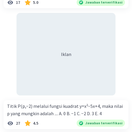
17
5.0
Jawaban terverifikasi
Iklan
Titik P(p,−2) melalui fungsi kuadrat y=x²−5x+4, maka nilai
p yang mungkin adalah .... A. 0 B. −1 C. −2 D. 3 E. 4
27
4.5
Jawaban terverifikasi