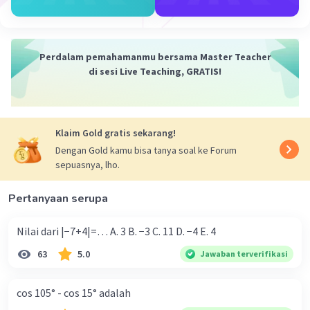
Iklan
Perdalam pemahamanmu bersama Master Teacher
di sesi Live Teaching, GRATIS!
Klaim Gold gratis sekarang!
Dengan Gold kamu bisa tanya soal ke Forum
sepuasnya, lho.
Pertanyaan serupa
Nilai dari |−7+4|=… A. 3 B. −3 C. 11 D. −4 E. 4
63
5.0
Jawaban terverifikasi
cos 105° - cos 15° adalah