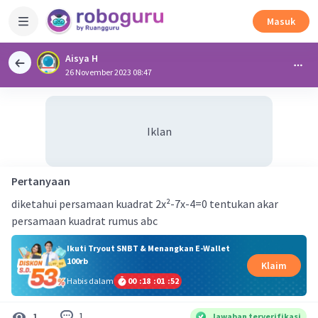
Masuk
Aisya H
26 November 2023 08:47
Iklan
Pertanyaan
diketahui persamaan kuadrat 2x²-7x-4=0 tentukan akar
persamaan kuadrat rumus abc
Ikuti Tryout SNBT & Menangkan E-Wallet
100rb
Klaim
Habis dalam
00
:
18
:
01
:
51
1
1
Jawaban terverifikasi