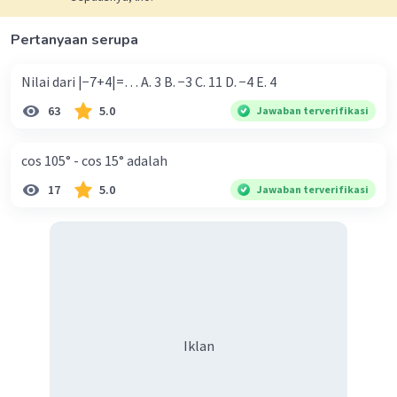
Pertanyaan serupa
Iklan
Nilai dari |−7+4|=… A. 3 B. −3 C. 11 D. −4 E. 4
63
5.0
Jawaban terverifikasi
cos 105° - cos 15° adalah
17
5.0
Jawaban terverifikasi
Iklan