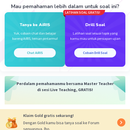
Semoga bermanfaat
Mau pemahaman lebih dalam untuk soal ini?
LATIHAN SOAL GRATIS!
Tanya ke AiRIS
Drill Soal
Yuk, cobain chat dan belajar
Latihan soal sesuai topik yang
bareng AiRIS, teman pintarmu!
kamu mau untuk persiapan ujian
Chat AiRIS
Cobain Drill Soal
·
5.0
(
2
)
Balas
Beri Rating
EKA P
Level 38
Perdalam pemahamanmu bersama Master Teacher
20 Desember 2023 06:21
di sesi Live Teaching, GRATIS!
terimakasih kaaa
Klaim Gold gratis sekarang!
Dengan Gold kamu bisa tanya soal ke Forum
sepuasnya, lho.