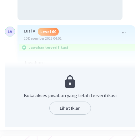
Lusi A
Level 60
20 Desember 2023 04:01
Jawaban terverifikasi
Jawaban :
a. elemen-elemen baris ke-2 : [ 0 3 2 5 3]
b. elemen-elemen kolom ke-2 : -1
3
0
Buka akses jawaban yang telah terverifikasi
c. elemen-elemen kolom ke-4 : 4
5
Lihat Iklan
3
d. elemen baris ke-1 kolom ke-3 : [2]
e. elemen baris ke-3 kolom ke-5 : [5]
f. ordo P = (3x5)