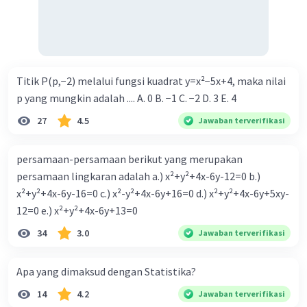
Titik P(p,−2) melalui fungsi kuadrat y=x²−5x+4, maka nilai
p yang mungkin adalah .... A. 0 B. −1 C. −2 D. 3 E. 4
27
4.5
Jawaban terverifikasi
persamaan-persamaan berikut yang merupakan
persamaan lingkaran adalah a.) x²+y²+4x-6y-12=0 b.)
x²+y²+4x-6y-16=0 c.) x²-y²+4x-6y+16=0 d.) x²+y²+4x-6y+5xy-
12=0 e.) x²+y²+4x-6y+13=0
34
3.0
Jawaban terverifikasi
Apa yang dimaksud dengan Statistika?
14
4.2
Jawaban terverifikasi