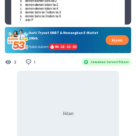
Ikuti Tryout SNBT & Menangkan E-Wallet
100rb
Klaim
Habis dalam
00
:
22
:
12
:
31
1
2
Jawaban terverifikasi
Iklan