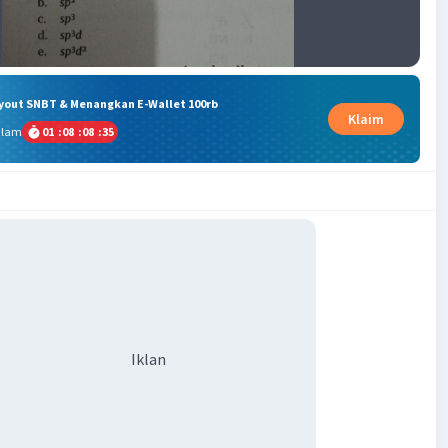
ryout SNBT & Menangkan E-Wallet 100rb
Klaim
alam
01
:
08
:
08
:
35
Iklan