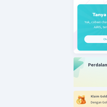
Tanya
Yuk, cobain cha
AiRIS, te
Ch
Perdala
Klaim Gold
Dengan Gol