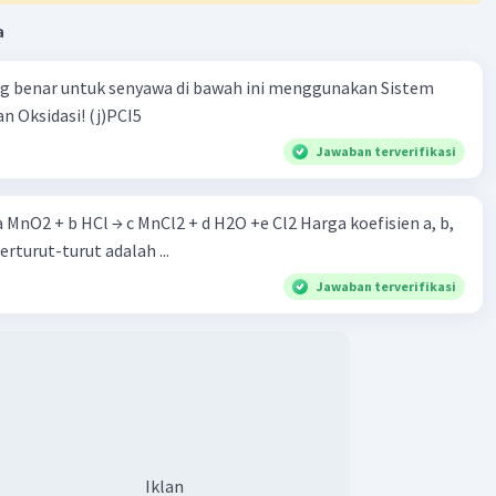
a
ng benar untuk senyawa di bawah ini menggunakan Sistem
n Oksidasi! (j)PCI5
Jawaban terverifikasi
 a MnO2 + b HCl → c MnCl2 + d H2O +e Cl2 Harga koefisien a, b,
berturut-turut adalah ...
Jawaban terverifikasi
Iklan