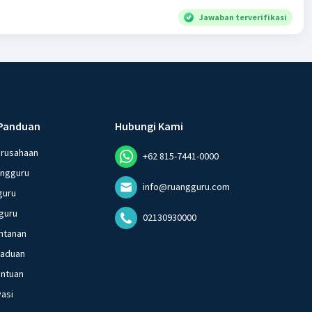
Jawaban terverifikasi
Panduan
Hubungi Kami
erusahaan
+62 815-7441-0000
angguru
info@ruangguru.com
guru
guru
02130930000
ntanan
gaduan
entuan
vasi