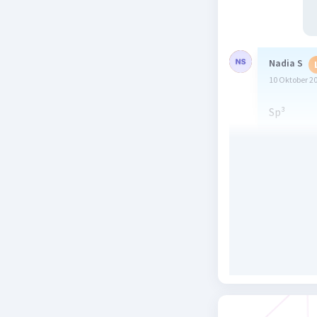
Nadia S
10 Oktober 2
Sp³
Beri R