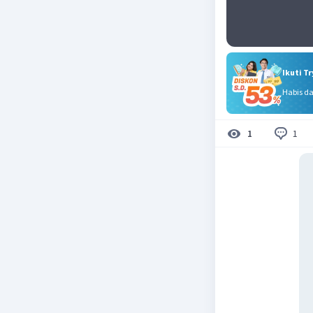
Ikuti T
Habis d
1
1