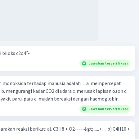
i biloks c2o4²-
Jawaban terverifikasi
oksida terhadap manusia adalah .... a. mempercepat
 d.
menyebabkan penyakit paru-paru e. mudah bereaksi dengan haemoglobin
Jawaban terverifikasi
rakan reaksi berikut: a). C3H8 + O2-----&gt; .....+..... b).C4H10 +