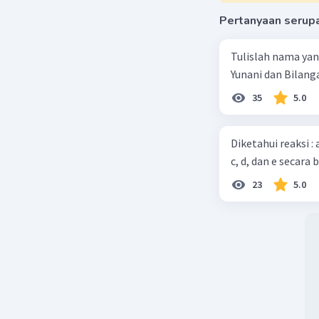
Pertanyaan serup
Tulislah nama ya
Yunani dan Bilanga
35
5.0
Diketahui reaksi :
c, d, dan e secara 
23
5.0