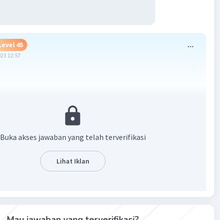
Level 45
023 12:57
Buka akses jawaban yang telah terverifikasi
Lihat Iklan
·
5.0
(
2
)
Balas
ating
Mau jawaban yang terverifikasi?