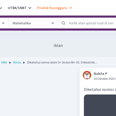
UTBK/SNBT
Produk Ruangguru
Iklan
SMA
Kimia
Diketahui nomor atom S= 16 dan Br= 35. Orbital hib...
Nabila P
10 Oktober 2023 
Diketahui nomor a