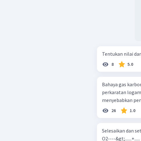
Tentukan nilai dar
8
5.0
Bahaya gas karbon mon
perkaratan logam b. mengurangi kadar CO2 di udara c. merusak lapisan ozon
26
1.0
Selesaikan dan seta
O2----&gt;.......+......