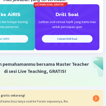
LATIHAN SOAL GRATIS!
 ke AiRIS
Drill Soal
t dan belajar bareng
Latihan soal sesuai topik yang kamu mau
man pintarmu!
untuk persiapan ujian
Iklan
at AiRIS
Cobain Drill Soal
m pemahamanmu bersama Master Teacher
di sesi Live Teaching, GRATIS!
 gratis sekarang!
d kamu bisa tanya soal ke Forum sepuasnya, lho.