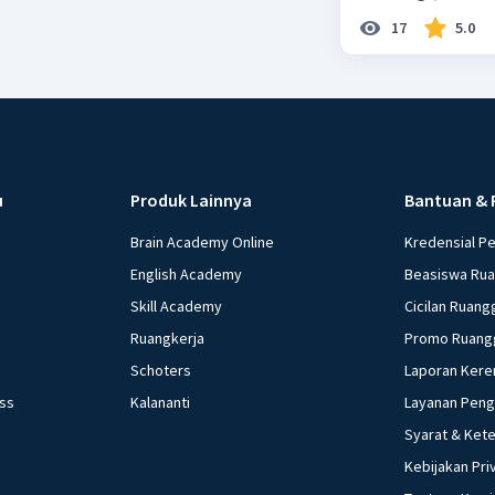
17
5.0
u
Produk Lainnya
Bantuan & 
Brain Academy Online
Kredensial P
English Academy
Beasiswa Ru
Skill Academy
Cicilan Ruang
Ruangkerja
Promo Ruang
Schoters
Laporan Kere
ess
Kalananti
Layanan Pen
Syarat & Ket
Kebijakan Pri