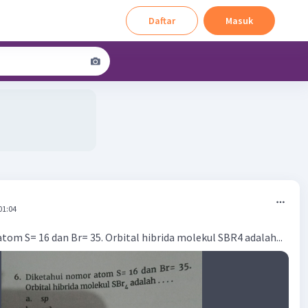
Daftar
Masuk
01:04
tom S= 16 dan Br= 35. Orbital hibrida molekul SBR4 adalah...