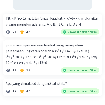
Titik P(p,−2) melalui fungsi kuadrat y=x²−5x+4, maka nilai
Iklan
p yang mungkin adalah .... A. 0 B. −1 C. −2 D. 3 E. 4
28
4.5
Jawaban terverifikasi
persamaan-persamaan berikut yang merupakan
persamaan lingkaran adalah a.) x²+y²+4x-6y-12=0 b.)
x²+y²+4x-6y-16=0 c.) x²-y²+4x-6y+16=0 d.) x²+y²+4x-6y+5xy-
12=0 e.) x²+y²+4x-6y+13=0
38
3.0
Jawaban terverifikasi
Apa yang dimaksud dengan Statistika?
15
4.2
Jawaban terverifikasi