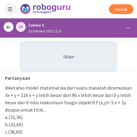
Masuk
Zahwa S
13 Oktober 2023 11:31
Iklan
Pertanyaan
diketahui model matematika dari suatu masalah dirumuskan
3x + y < 216 x + y lebih besar dari 96 x lebih besar dari 0 y lebih
besar dari 0 nilai maksimum fungsi objektif f (x,y)= 5 x + 3y
dicapai untuk titik...
a.(32,36)
b.(32,60)
c.(36,60)