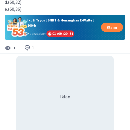
d.(60,32)
e.(60,36)
Ikuti Tryout SNBT & Menangkan E-Wallet
100rb
Klaim
Habis dalam
01
:
09
:
20
:
50
1
1
Iklan