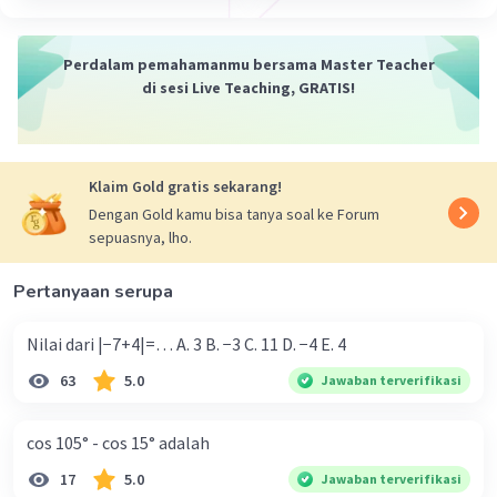
Perdalam pemahamanmu bersama Master Teacher
di sesi Live Teaching, GRATIS!
Klaim Gold gratis sekarang!
Dengan Gold kamu bisa tanya soal ke Forum
sepuasnya, lho.
Pertanyaan serupa
Nilai dari |−7+4|=… A. 3 B. −3 C. 11 D. −4 E. 4
63
5.0
Jawaban terverifikasi
cos 105° - cos 15° adalah
17
5.0
Jawaban terverifikasi