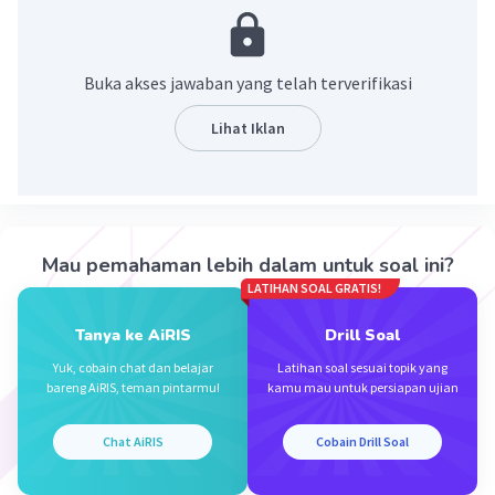
Pembahasan
log 54 = log (2×3³)
= log 2 + 3 log 3
Buka akses jawaban yang telah terverifikasi
= b + 3a
Lihat Iklan
·
0.0
(
0
)
Balas
Beri Rating
Mau pemahaman lebih dalam untuk soal ini?
LATIHAN SOAL GRATIS!
Tanya ke AiRIS
Drill Soal
Iklan
Yuk, cobain chat dan belajar
Latihan soal sesuai topik yang
bareng AiRIS, teman pintarmu!
kamu mau untuk persiapan ujian
Chat AiRIS
Cobain Drill Soal