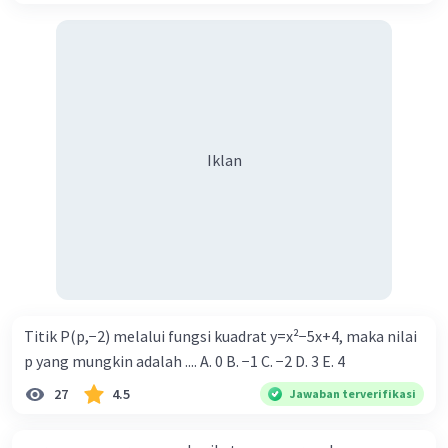
Iklan
Titik P(p,−2) melalui fungsi kuadrat y=x²−5x+4, maka nilai
p yang mungkin adalah .... A. 0 B. −1 C. −2 D. 3 E. 4
27
4.5
Jawaban terverifikasi