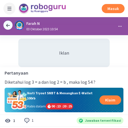
Masuk
Farah N
03 Oktober 2023 10:54
Iklan
Pertanyaan
Diketahui log 3 = a dan log 2 = b , maka log 54 ?
Ikuti Tryout SNBT & Menangkan E-Wallet
100rb
Klaim
Habis dalam
00
:
13
:
20
:
24
1
1
Jawaban terverifikasi