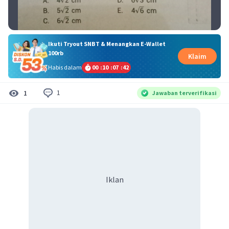
Ikuti Tryout SNBT & Menangkan E-Wallet
100rb
Klaim
Habis dalam
00
:
10
:
07
:
42
1
1
Jawaban terverifikasi
Iklan