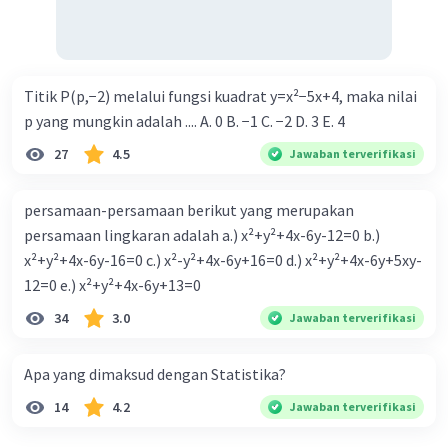
Titik P(p,−2) melalui fungsi kuadrat y=x²−5x+4, maka nilai
p yang mungkin adalah .... A. 0 B. −1 C. −2 D. 3 E. 4
27
4.5
Jawaban terverifikasi
persamaan-persamaan berikut yang merupakan
persamaan lingkaran adalah a.) x²+y²+4x-6y-12=0 b.)
x²+y²+4x-6y-16=0 c.) x²-y²+4x-6y+16=0 d.) x²+y²+4x-6y+5xy-
12=0 e.) x²+y²+4x-6y+13=0
34
3.0
Jawaban terverifikasi
Apa yang dimaksud dengan Statistika?
14
4.2
Jawaban terverifikasi