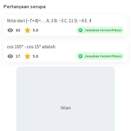
·
4.5
(
2
)
Balas
Beri Rating
Pertanyaan serupa
Nilai dari |−7+4|=… A. 3 B. −3 C. 11 D. −4 E. 4
63
5.0
Jawaban terverifikasi
cos 105° - cos 15° adalah
Iklan
17
5.0
Jawaban terverifikasi
Iklan