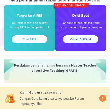
Mau pemahaman lebih dalam untuk soal ini?
EO = CE = 1/2 x 8√2 = 4√2 cm
LATIHAN SOAL GRATIS!
perhatikan segitiga ACE merupakan segitiga
sama sisi, maka jarak antara titik A ke garis EC
Tanya ke AiRIS
Drill Soal
adalah EO.
Yuk, cobain chat dan belajar
Latihan soal sesuai topik yang
2
2
EO = √(AE
- EO
)
bareng AiRIS, teman pintarmu!
kamu mau untuk persiapan ujian
2
2
= √((8√2)
- (4√2)
)
= √(128 - 32)
Chat AiRIS
Cobain Drill Soal
= √96
= 4√6
Oleh karena itu, jawaban yang benar adalah E.
Perdalam pemahamanmu bersama Master Teacher
di sesi Live Teaching, GRATIS!
Klaim Gold gratis sekarang!
Dengan Gold kamu bisa tanya soal ke Forum
sepuasnya, lho.