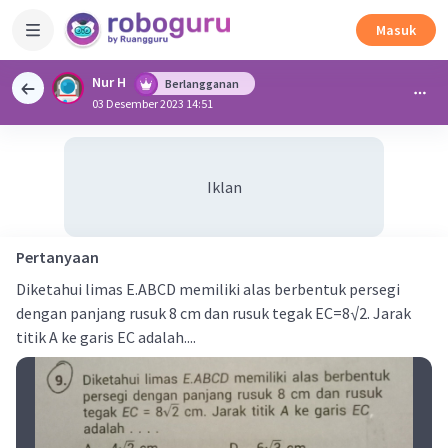
Masuk
Nur H
Berlangganan
03 Desember 2023 14:51
Iklan
Pertanyaan
Diketahui limas E.ABCD memiliki alas berbentuk persegi
dengan panjang rusuk 8 cm dan rusuk tegak EC=8√2. Jarak
titik A ke garis EC adalah....