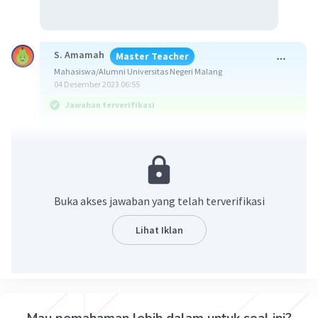
S. Amamah
Master Teacher
Mahasiswa/Alumni Universitas Negeri Malang
04 Desember 2023 06:55
Jawaban terverifikasi
Jawaban: E.
ingat!
jarak titik ke garis adalah panjang ruas garis yang
Buka akses jawaban yang telah terverifikasi
menghubungkan titik dengan garis secara tegak
lurus.
Lihat Iklan
perhatikan gambar terlampir
AC adalah diagonal bidang deng panjang rusuk 8
cm maka:
AC = 8√2 cm