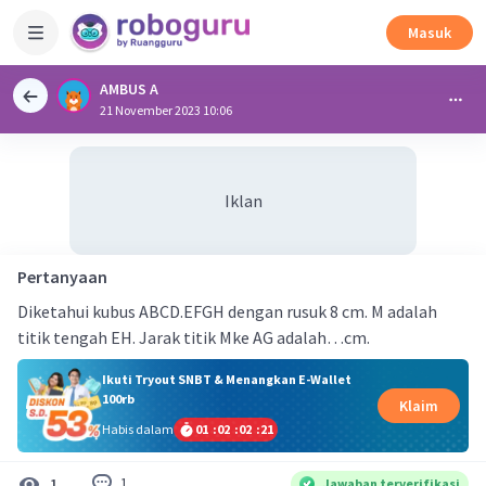
Masuk
AMBUS A
21 November 2023 10:06
Iklan
Pertanyaan
Diketahui kubus ABCD.EFGH dengan rusuk 8 cm. M adalah
titik tengah EH. Jarak titik Mke AG adalah…cm.
Ikuti Tryout SNBT & Menangkan E-Wallet
100rb
Klaim
Habis dalam
01
:
02
:
02
:
21
1
1
Jawaban terverifikasi