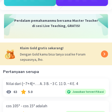
AX = 1/2 AG = 1/2 (8√3) = 4√3 cm
MX = √(AM² - AX²)
= √((4√5)² - (4√3)²)
Perdalam pemahamanmu bersama Master Teacher
= √(80 - 48)
di sesi Live Teaching, GRATIS!
= √32
= 4√2
Jadi, jarak titik M ke AG adalah 4√2 cm.
Klaim Gold gratis sekarang!
Dengan Gold kamu bisa tanya soal ke Forum
sepuasnya, lho.
Pertanyaan serupa
Nilai dari |−7+4|=… A. 3 B. −3 C. 11 D. −4 E. 4
63
5.0
Jawaban terverifikasi
·
0.0
(
0
)
Balas
Beri Rating
cos 105° - cos 15° adalah