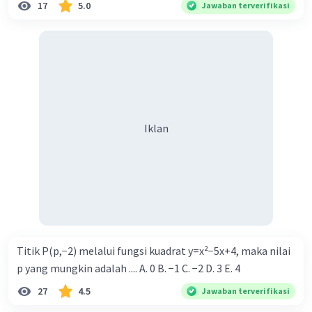
17
5.0
Jawaban terverifikasi
Iklan
Iklan
Titik P(p,−2) melalui fungsi kuadrat y=x²−5x+4, maka nilai
p yang mungkin adalah .... A. 0 B. −1 C. −2 D. 3 E. 4
27
4.5
Jawaban terverifikasi