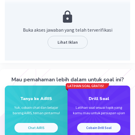
Jawaban: 4√2 cm
Konsep:
Rumus teorema phytagoras
Buka akses jawaban yang telah terverifikasi
c = √(a² + b²)
dengan a,b adalah sisi siku-siku dan c adalah sisi
Lihat Iklan
miring/hipotenusa
Pembahasan:
Jarak titik M ke AG adalah MX.
Maka:
Mau pemahaman lebih dalam untuk soal ini?
LATIHAN SOAL GRATIS!
AG = 8√3 cm
AM = MG
Tanya ke AiRIS
Drill Soal
AM = √(AE² + EM²)
Yuk, cobain chat dan belajar
Latihan soal sesuai topik yang
= √(8² + 4²)
bareng AiRIS, teman pintarmu!
kamu mau untuk persiapan ujian
= √(64 + 16)
= √80
Chat AiRIS
Cobain Drill Soal
= 4√5