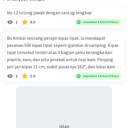
No 12 tolong jawab dengan cara yg lengkap
1
0.0
Jawaban terverifikasi
Bu Ambar seorang perajin kipas lipat. la mendapat
pesanan 500 kipas lipat seperti gambar di samping. Kipas
lipat tersebut terdiri atas 3 bagian yaitu kerangka dari
plastik, kain, dan pita perekat untuk tepi kain. Panjang
jari-jari kipas 21 cm, sudut pusatnya 162°, dan lebar kain 14
cm. Biaya kerangka dan tali sebesar Rp1.800,00 per buah,
2
5.0
Jawaban terverifikasi
kain sebesar Rp40.000,00/m², dan pita perekat
Rp350,00/m. Kipas tersebut dijual dengan harga
Rp6.500,00 per buah. Tentukan total keuntungan yang
diperoleh Bu Ambar.
Iklan