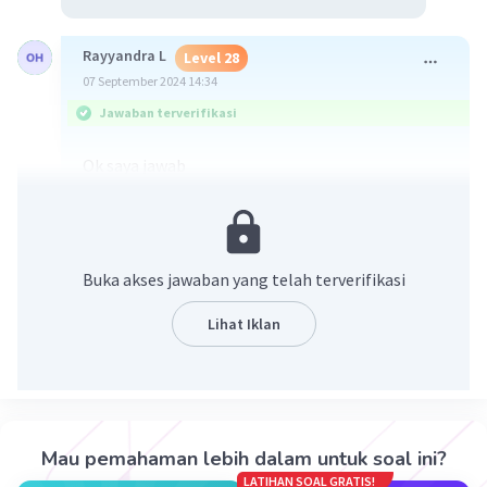
Rayyandra L
Level 28
07 September 2024 14:34
Jawaban terverifikasi
Ok saya jawab
Langkah-Langkah
1. Kubus memiliki rusuk 12 cm
2. Titik H(12,12,0) dan diagonal DF
Buka akses jawaban yang telah terverifikasi
menghubungkan titik D(0,0,0) dan F(12,12,12).
3. Kita hitung jarak titik H ke garis diagonal DF
Lihat Iklan
dengan rumus jarak titik ke garis menggunakan
vektor.
4. Setelah manghitung, diperoleh jarak antara
titik H dan garis DF adalah 9,8 cm.
Mau pemahaman lebih dalam untuk soal ini?
LATIHAN SOAL GRATIS!