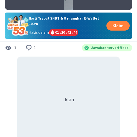
Ikuti Tryout SNBT & Menangkan E-Wallet
100rb
Klaim
Habis dalam
01
:
20
:
42
:
44
1
1
Jawaban terverifikasi
Iklan