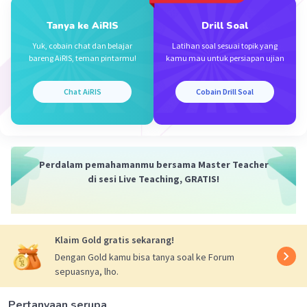
Tanya ke AiRIS
Drill Soal
·
5.0
(
2
)
Balas
Beri Rating
Yuk, cobain chat dan belajar
Latihan soal sesuai topik yang
Rayyandra L
Level 28
bareng AiRIS, teman pintarmu!
kamu mau untuk persiapan ujian
07 September 2024 14:35
sama-sama atas jawabannya! 😉
Chat AiRIS
Cobain Drill Soal
Perdalam pemahamanmu bersama Master Teacher
di sesi Live Teaching, GRATIS!
Iklan
Klaim Gold gratis sekarang!
Dengan Gold kamu bisa tanya soal ke Forum
sepuasnya, lho.
Pertanyaan serupa