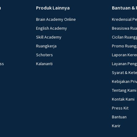
u
Produk Lainnya
Bantuan & 
Brain Academy Online
Kredensial P
English Academy
Beasiswa Ru
Skill Academy
Cicilan Ruang
Ruangkerja
Promo Ruang
Schoters
Laporan Kere
ess
Kalananti
Layanan Pen
Syarat & Ket
Kebijakan Pri
Tentang Kami
Kontak Kami
Press Kit
Bantuan
Karir