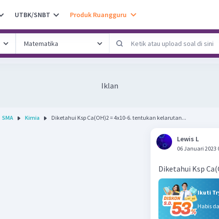
UTBK/SNBT
Produk Ruangguru
Iklan
SMA
Kimia
Diketahui Ksp Ca(OH)2 = 4x10-6. tentukan kelarutan...
Lewis L
06 Januari 2023 
Diketahui Ksp Ca(
Ikuti T
Habis d