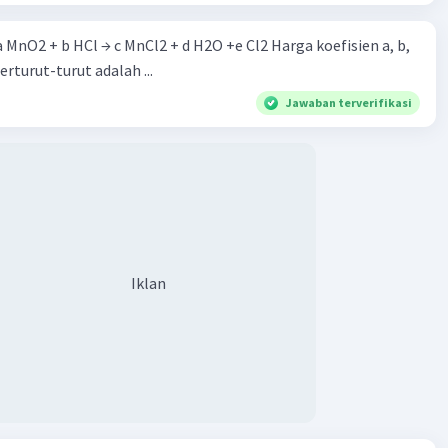
Iklan
 a MnO2 + b HCl → c MnCl2 + d H2O +e Cl2 Harga koefisien a, b,
berturut-turut adalah ...
Jawaban terverifikasi
Iklan