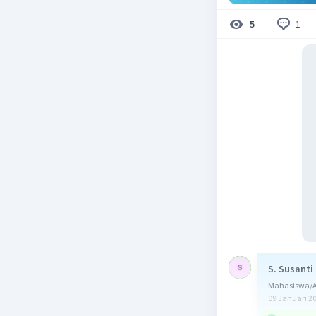
1
5
S. Susanti
Mahasiswa/A
09 Januari 2