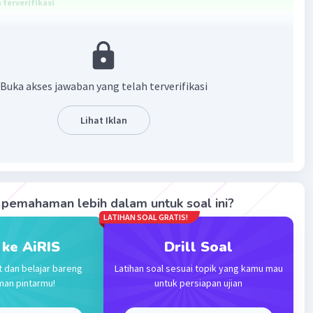
terverifikasi
 10⁻² M.
i kelarutan (Ksp) merupakan perkalian konsentrasi ion-ion
Buka akses jawaban yang telah terverifikasi
t yang sukar larut dalam larutan jenuhnya dipangkatkan
 masing-masing. Sementara kelarutan (s) menyatakan
ksimum suatu zat yang bisa larut dalam sejumlah pelarut.
Lihat Iklan
entuan kelarutan (s) dari Ksp berdasarkan jumlah ion (n)
2 --> s = √Ksp
3 --> s = ∛(Ksp/4)
pemahaman lebih dalam untuk soal ini?
4 --> s = ⁴√(Ksp/27)
LATIHAN SOAL GRATIS!
 5 --> s = ⁵√(Ksp/108)
di atas,
 ke AiRIS
Drill Soal
isasi Ca(OH)₂ yaitu:
t dan belajar bareng
Latihan soal sesuai topik yang kamu mau
 Ca²⁺ + 2OH⁻
man pintarmu!
untuk persiapan ujian
s.........2s
)₂ = [Ca²⁺] [OH⁻]²