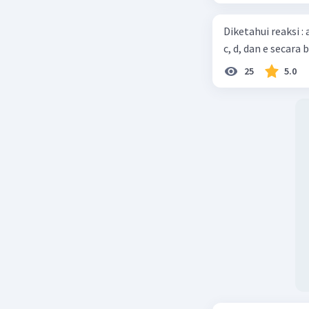
Diketahui reaksi :
c, d, dan e secara 
25
5.0