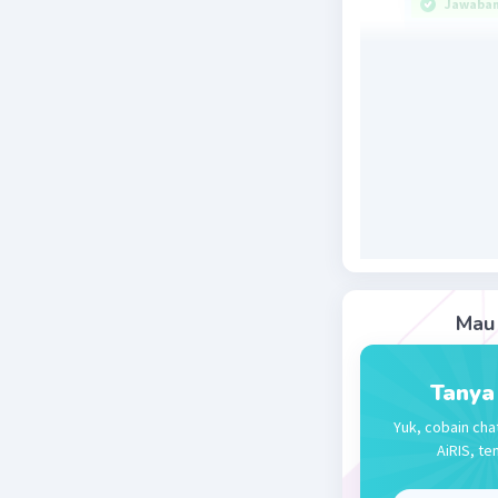
Jawaban 
Jawaban :
Hasil kal
elektroli
koefisien
jumlah ma
Rumus pen
yaitu:
- jika n = 
- jika n = 
Mau 
- jika n = 
- jika n =
Pada soal 
Tanya
Reaksi ion
Yuk, cobain cha
Ca(OH)₂ ⇌
AiRIS, te
s..................
Ksp Ca(OH