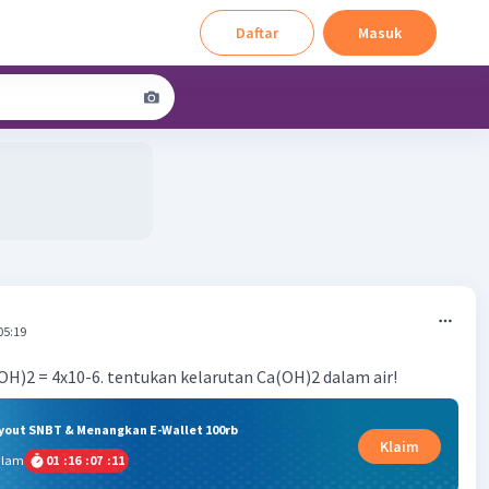
Daftar
Masuk
05:19
OH)2 = 4x10-6. tentukan kelarutan Ca(OH)2 dalam air!
ryout SNBT & Menangkan E-Wallet 100rb
Klaim
alam
01
:
16
:
07
:
11