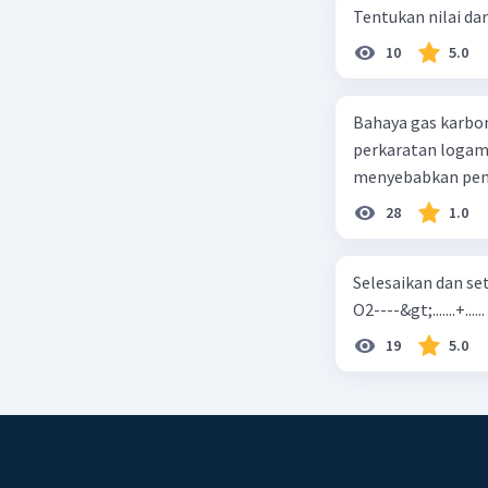
Tentukan nilai dar
10
5.0
Bahaya gas karbon mon
perkaratan logam b. mengurangi kadar CO2 di udara c. merusak lapisan ozon
28
1.0
Selesaikan dan seta
O2----&gt;.......+......
19
5.0