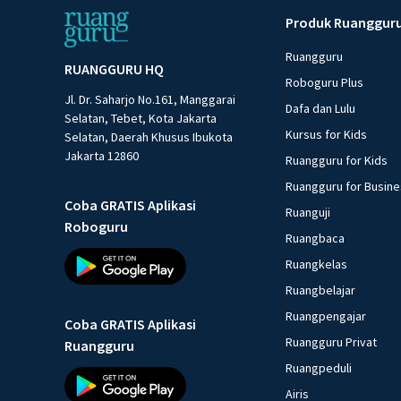
Produk Ruanggur
Ruangguru
RUANGGURU HQ
Roboguru Plus
Jl. Dr. Saharjo No.161, Manggarai
Dafa dan Lulu
Selatan, Tebet, Kota Jakarta
Kursus for Kids
Selatan, Daerah Khusus Ibukota
Jakarta 12860
Ruangguru for Kids
Ruangguru for Busin
Coba GRATIS Aplikasi
Ruanguji
Roboguru
Ruangbaca
Ruangkelas
Ruangbelajar
Ruangpengajar
Coba GRATIS Aplikasi
Ruangguru Privat
Ruangguru
Ruangpeduli
Airis