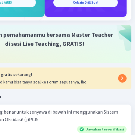
at AiRIS
Cobain Drill Soal
₂ = (s) (2s)²
)₂ = 4s³
6
a(OH)₂ = 4 x 10⁻
6
 10⁻
) : 4)
m pemahamanmu bersama Master Teacher
)
di sesi Live Teaching, GRATIS!
rutan Ca(OH)₂ dalam air adalah 10⁻² M.
 gratis sekarang!
d kamu bisa tanya soal ke Forum sepuasnya, lho.
·
5.0
(
1
)
Balas
ating
a
ng benar untuk senyawa di bawah ini menggunakan Sistem
n Oksidasi! (j)PCI5
Jawaban terverifikasi