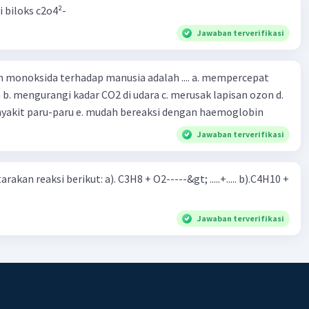
i biloks c2o4²-
Jawaban terverifikasi
oksida terhadap manusia adalah .... a. mempercepat
 d.
menyebabkan penyakit paru-paru e. mudah bereaksi dengan haemoglobin
Jawaban terverifikasi
rakan reaksi berikut: a). C3H8 + O2-----&gt; .....+..... b).C4H10 +
Jawaban terverifikasi