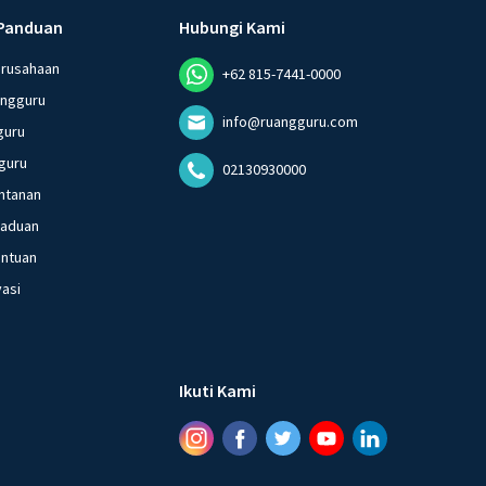
Panduan
Hubungi Kami
erusahaan
+62 815-7441-0000
angguru
info@ruangguru.com
guru
guru
02130930000
ntanan
gaduan
entuan
vasi
Ikuti Kami