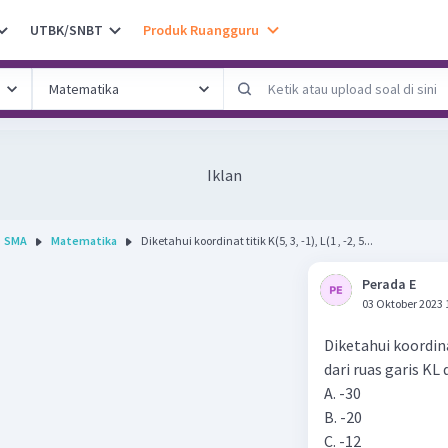
UTBK/SNBT
Produk Ruangguru
Iklan
SMA
Matematika
Diketahui koordinat titik K(5, 3, -1), L(1 , -2, 5...
Perada E
03 Oktober 2023 
Diketahui koordinat 
dari ruas garis KL 
A. -30
B. -20
C. -12