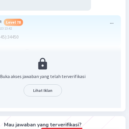
R
Level 78
023 13:42
45):34450
·
0.0
(
0
)
Balas
ating
Buka akses jawaban yang telah terverifikasi
Lihat Iklan
Iklan
Mau jawaban yang terverifikasi?