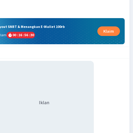
ryout SNBT & Menangkan E-Wallet 100rb
Klaim
alam
00
:
16
:
56
:
30
Iklan