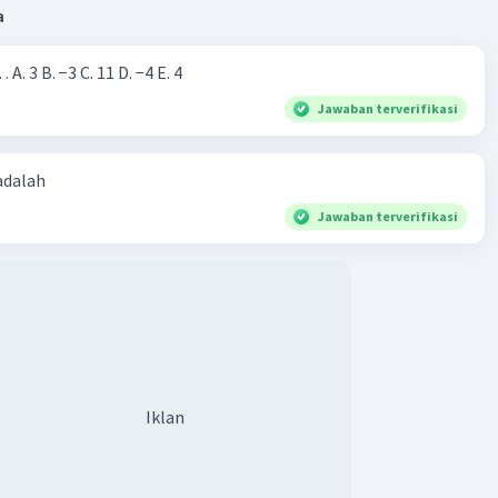
a
Nilai dari |−7+4|=… A. 3 B. −3 C. 11 D. −4 E. 4
Jawaban terverifikasi
 adalah
Jawaban terverifikasi
Iklan