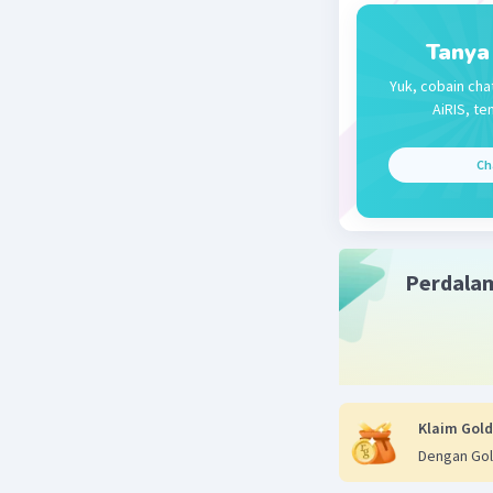
Tanya
Yuk, cobain cha
AiRIS, te
Ch
Perdala
Klaim Gold
Dengan Gol