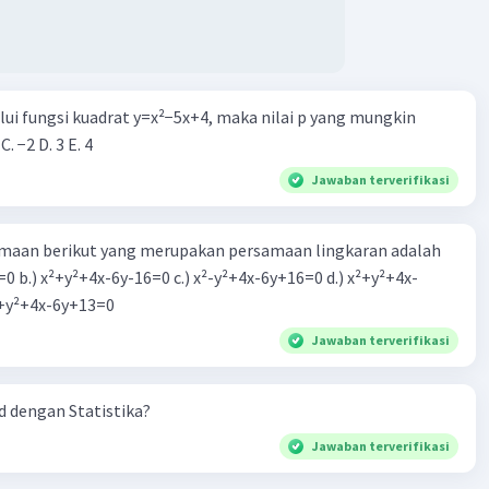
alui fungsi kuadrat y=x²−5x+4, maka nilai p yang mungkin
 C. −2 D. 3 E. 4
Jawaban terverifikasi
aan berikut yang merupakan persamaan lingkaran adalah
=0 b.) x²+y²+4x-6y-16=0 c.) x²-y²+4x-6y+16=0 d.) x²+y²+4x-
2=0 e.) x²+y²+4x-6y+13=0
Jawaban terverifikasi
 dengan Statistika?
Jawaban terverifikasi