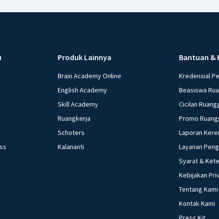
u
Produk Lainnya
Bantuan & 
Brain Academy Online
Kredensial P
English Academy
Beasiswa Ru
Skill Academy
Cicilan Ruang
Ruangkerja
Promo Ruang
Schoters
Laporan Kere
ess
Kalananti
Layanan Pen
Syarat & Ket
Kebijakan Pri
Tentang Kami
Kontak Kami
Press Kit