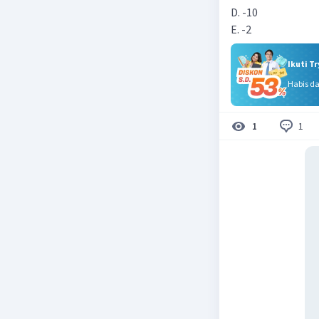
D. -10
E. -2
Ikuti T
Habis d
1
1