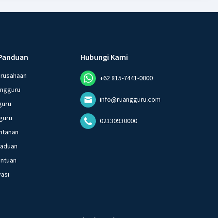
Panduan
Hubungi Kami
erusahaan
+62 815-7441-0000
angguru
info@ruangguru.com
guru
guru
02130930000
ntanan
gaduan
entuan
vasi