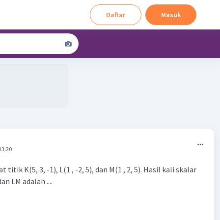
Daftar
Masuk
13:20
titik K(5, 3, -1), L(1 , -2, 5), dan M(1 , 2, 5). Hasil kali skalar
dan LM adalah ....