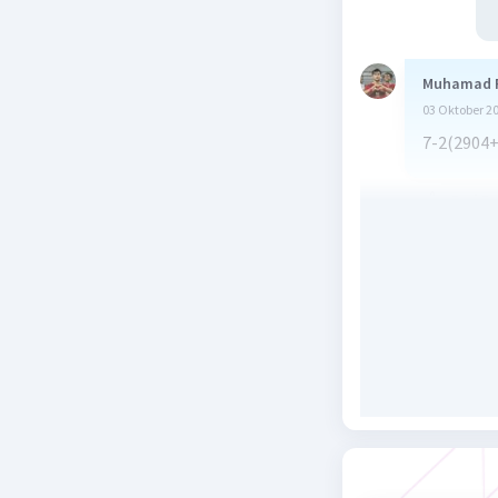
Muhamad 
03 Oktober 2
7-2(2904+
Beri R