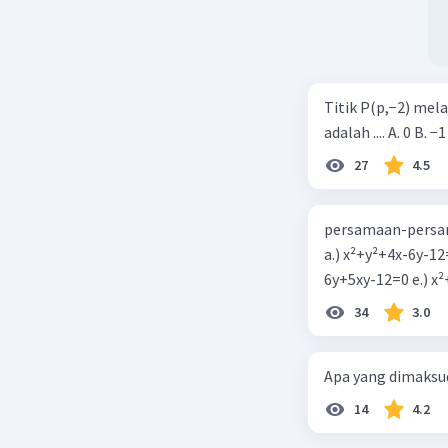
Titik P(p,−2) mel
adalah .... A. 0 B. −1
27
4.5
persamaan-persam
a.) x²+y²+4x-6y-12
6y+5xy-1
34
3.0
Apa yang dimaksud
14
4.2