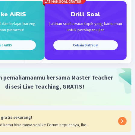
LATIHAN SOAL GRATIS!
 ke AiRIS
Drill Soal
t dan belajar bareng
Latihan soal sesuai topik yang kamu mau
man pintarmu!
untuk persiapan ujian
at AiRIS
Cobain Drill Soal
m pemahamanmu bersama Master Teacher
di sesi Live Teaching, GRATIS!
 gratis sekarang!
d kamu bisa tanya soal ke Forum sepuasnya, lho.