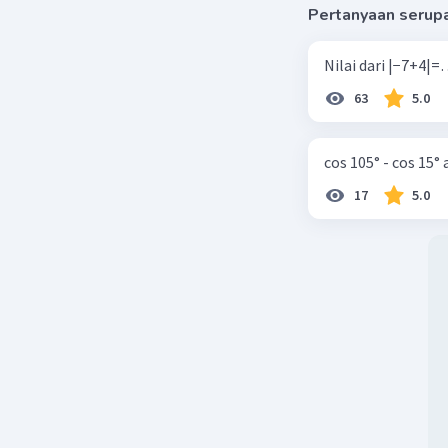
Pertanyaan serup
63
5.0
cos 105° - cos 15°
17
5.0