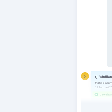
Q'
Q. 'Ainilla
Mahasiswa/Al
11 Januari 2
Jawaban 
Jawaban y