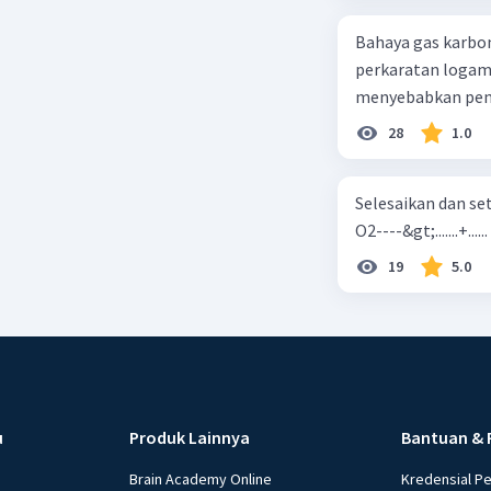
Bahaya gas karbon mon
perkaratan logam b. mengurangi kadar CO2 di udara c. merusak lapisan ozon
28
1.0
Selesaikan dan seta
O2----&gt;.......+......
19
5.0
u
Produk Lainnya
Bantuan & 
Brain Academy Online
Kredensial P