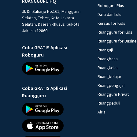
RUANGGURU HQ
Roboguru Plus
Jl. Dr. Saharjo No.161, Manggarai
Dafa dan Lulu
Selatan, Tebet, Kota Jakarta
Kursus for Kids
Selatan, Daerah Khusus Ibukota
Jakarta 12860
Ruangguru for Kids
Ruangguru for Busin
Coba GRATIS Aplikasi
Ruanguji
Roboguru
Ruangbaca
Ruangkelas
Ruangbelajar
Ruangpengajar
Coba GRATIS Aplikasi
Ruangguru Privat
Ruangguru
Ruangpeduli
Airis