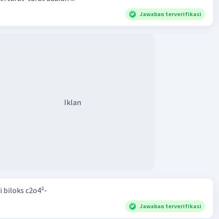
Jawaban terverifikasi
Iklan
Iklan
i biloks c2o4²-
Jawaban terverifikasi