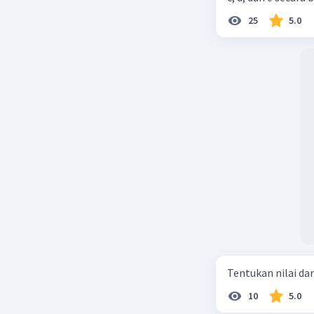
25
5.0
Tentukan nilai dar
10
5.0