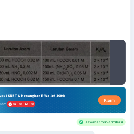
ryout SNBT & Menangkan E-Wallet 100rb
Klaim
alam
02
:
08
:
48
:
07
Jawaban terverifikasi