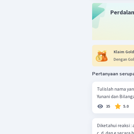
[H+][O
[H+] = 
Perdala
[H+] = 
150 mL
(penya
[H+] = 
100 mL
Klaim Gold
(penya
[H+] = 
Dengan Gol
Jadi, uru
Pertanyaan serup
4-3-2.
Tulislah nama ya
Beri R
Yunani dan Bilanga
35
5.0
Diketahui reaksi :
c, d, dan e secara 