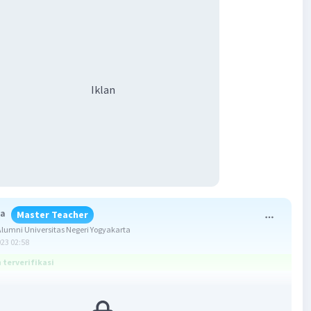
Iklan
na
Master Teacher
umni Universitas Negeri Yogyakarta
023 02:58
terverifikasi
ang benar adalah B.