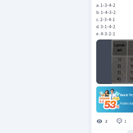
a. 1-3-4-2
b. 1-4-3-2
c. 2-3-4-1
d. 3-1-4-2
e. 4-3-2-1
Ikuti T
Habis d
1
2