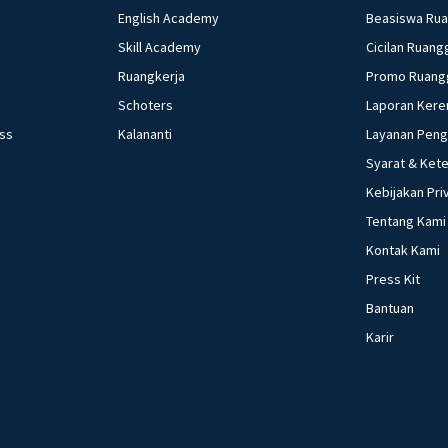
English Academy
Beasiswa Ru
Skill Academy
Cicilan Ruang
Ruangkerja
Promo Ruang
Schoters
Laporan Kere
ess
Kalananti
Layanan Pen
Syarat & Ket
Kebijakan Pri
Tentang Kami
Kontak Kami
Press Kit
Bantuan
Karir