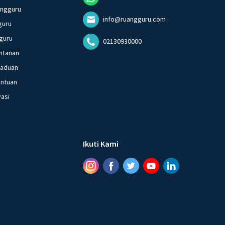
angguru
info@ruangguru.com
guru
guru
02130930000
ntanan
gaduan
entuan
vasi
Ikuti Kami