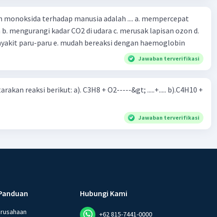
oksida terhadap manusia adalah .... a. mempercepat
 d.
menyebabkan penyakit paru-paru e. mudah bereaksi dengan haemoglobin
Jawaban terverifikasi
rakan reaksi berikut: a). C3H8 + O2-----&gt; .....+..... b).C4H10 +
Jawaban terverifikasi
Panduan
Hubungi Kami
erusahaan
+62 815-7441-0000