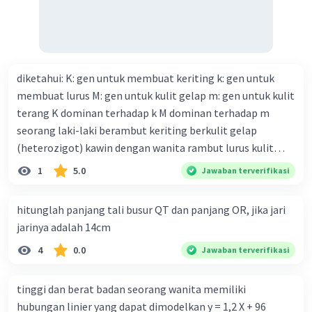
diketahui: K: gen untuk membuat keriting k: gen untuk
membuat lurus M: gen untuk kulit gelap m: gen untuk kulit
terang K dominan terhadap k M dominan terhadap m
seorang laki-laki berambut keriting berkulit gelap
(heterozigot) kawin dengan wanita rambut lurus kulit
terang tentukan : a. bagan perkawinannya b. rasio
1
5.0
Jawaban terverifikasi
genotipe dan rasio fenotipe nya c. jika perkawinan itu
menghasilkan 12 anak. tentukan fenotipe keturunannya
hitunglah panjang tali busur QT dan panjang OR, jika jari
dengan prosentase
jarinya adalah 14cm
4
0.0
Jawaban terverifikasi
tinggi dan berat badan seorang wanita memiliki
hubungan linier yang dapat dimodelkan y = 1,2 X + 96