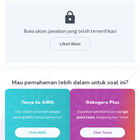
d = 20
r = 10
Buka akses jawaban yang telah terverifikasi
Lihat Iklan
Pembahasan :
K = 62,8
𝞹 = 3,14
K = 𝞹 x d
Mau pemahaman lebih dalam untuk soal ini?
d = K : 𝞹
= 62,8 : 3,14
= 20
Tanya ke AiRIS
Roboguru Plus
r = d : 2
Yuk, cobain chat dan belajar
Dapatkan pembahasan soal
ga
= 20 : 2 = 10
bareng AiRIS, teman pintarmu!
pake lama
, langsung dari Tutor!
Jadi diameter (d) lingkaran = 20 dan jari-jari (r) =
Chat AiRIS
Chat Tutor
10