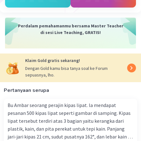
Keterangan :
Karena tidak dituliskan satuannya maka saya
Perdalam pemahamanmu bersama Master Teacher
tidak menuliskan satuannya.
di sesi Live Teaching, GRATIS!
·
5.0
(
1
)
Balas
Beri Rating
Klaim Gold gratis sekarang!
Shane V
Level 18
Dengan Gold kamu bisa tanya soal ke Forum
12 Januari 2024 05:10
sepuasnya, lho.
62,8=3,14*D=62,8:3,14=20
Pertanyaan serupa
Bu Ambar seorang perajin kipas lipat. la mendapat
N. A
Community
Level 100
pesanan 500 kipas lipat seperti gambar di samping. Kipas
12 Januari 2024 01:00
lipat tersebut terdiri atas 3 bagian yaitu kerangka dari
Jawaban terverifikasi
plastik, kain, dan pita perekat untuk tepi kain. Panjang
jari-jari kipas 21 cm, sudut pusatnya 162°, dan lebar kain 14
Diameter dan jari-jari lingjaran tersebut secara
Iklan