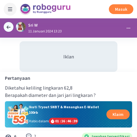
Masuk
Sri W
11 Januari 2024 13:23
Iklan
Pertanyaan
Diketahui keliling lingkaran 62,8
Berapakah diameter dan jari jari lingkaran ?
Ikuti Tryout SNBT & Menangkan E-Wallet
100rb
Klaim
Habis dalam
01
:
16
:
46
:
39
2
6
Jawaban terverifikasi