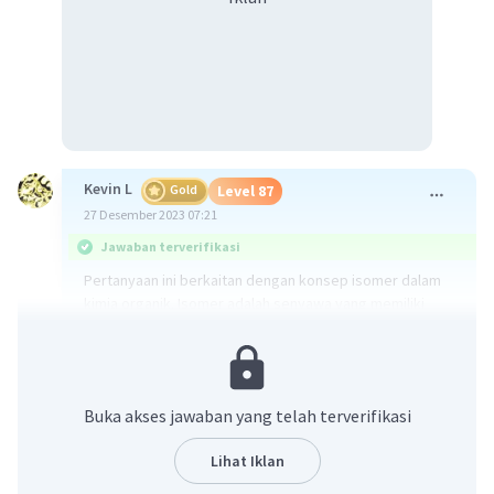
Kevin L
Gold
Level 87
27 Desember 2023 07:21
Jawaban terverifikasi
Pertanyaan ini berkaitan dengan konsep isomer dalam
kimia organik. Isomer adalah senyawa yang memiliki
rumus molekul yang sama tetapi struktur atau susunan
atomnya berbeda. Ada dua jenis isomer yang
disebutkan dalam pertanyaan ini, yaitu isomer posisi
dan isomer rangka.
Buka akses jawaban yang telah terverifikasi
Isomer posisi adalah senyawa yang memiliki rumus
Lihat Iklan
molekul dan gugus fungsi yang sama, namun posisi
gugus pada kerangka berbeda. Sedangkan isomer