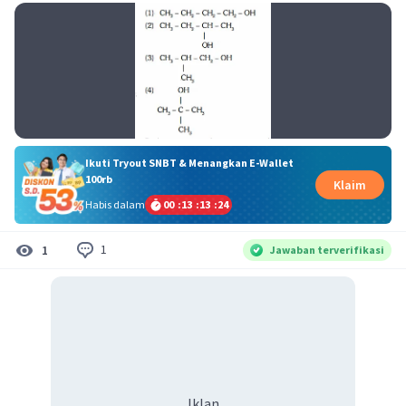
Ikuti Tryout SNBT & Menangkan E-Wallet
100rb
Klaim
Habis dalam
00
:
13
:
13
:
23
1
1
Jawaban terverifikasi
Iklan