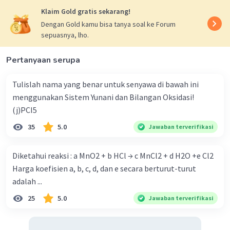
Klaim Gold gratis sekarang!
Dengan Gold kamu bisa tanya soal ke Forum
sepuasnya, lho.
Pertanyaan serupa
Iklan
Tulislah nama yang benar untuk senyawa di bawah ini
menggunakan Sistem Yunani dan Bilangan Oksidasi!
(j)PCI5
35
5.0
Jawaban terverifikasi
Diketahui reaksi : a MnO2 + b HCl → c MnCl2 + d H2O +e Cl2
Harga koefisien a, b, c, d, dan e secara berturut-turut
adalah ...
25
5.0
Jawaban terverifikasi