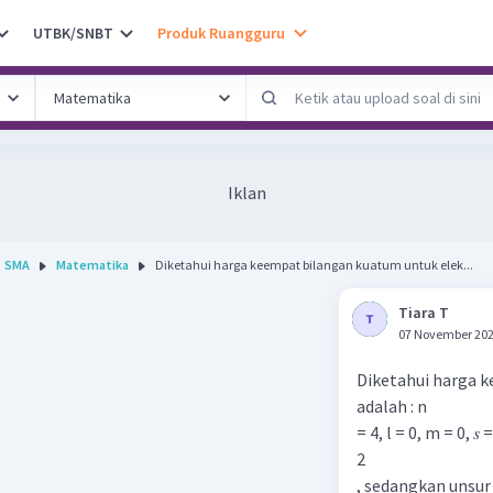
UTBK/SNBT
Produk Ruangguru
Iklan
SMA
Matematika
Diketahui harga keempat bilangan kuatum untuk elek...
Tiara T
07 November 202
Diketahui harga k
adalah : n
= 4, l = 0, m = 0, 𝑠 
2
, sedangkan unsur Q 