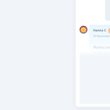
Hanna C
07 November 
Rumus se
Jenis ikat
Senyawa y
ikatannya
Beri R