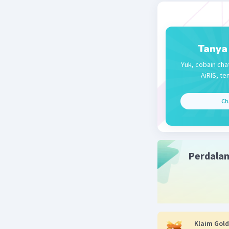
Tanya
Yuk, cobain cha
AiRIS, te
Ch
Perdala
Klaim Gold