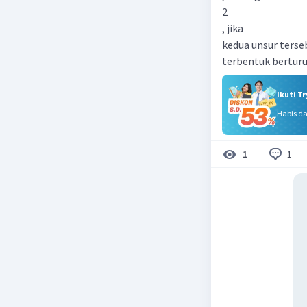
2
, jika
kedua unsur terse
terbentuk berturu
Ikuti T
Habis d
1
1