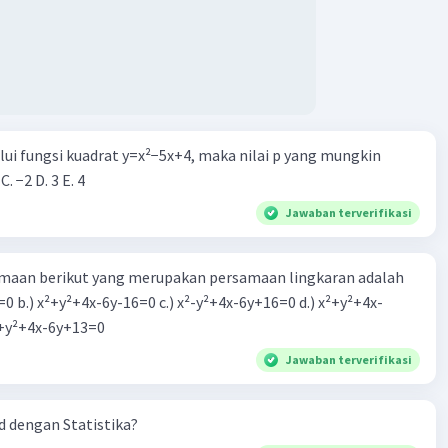
alui fungsi kuadrat y=x²−5x+4, maka nilai p yang mungkin
 C. −2 D. 3 E. 4
Jawaban terverifikasi
aan berikut yang merupakan persamaan lingkaran adalah
=0 b.) x²+y²+4x-6y-16=0 c.) x²-y²+4x-6y+16=0 d.) x²+y²+4x-
2=0 e.) x²+y²+4x-6y+13=0
Jawaban terverifikasi
 dengan Statistika?