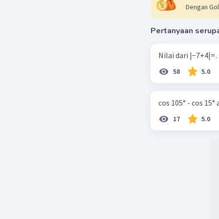
Dengan Gol
Pertanyaan serup
58
5.0
cos 105° - cos 15°
17
5.0