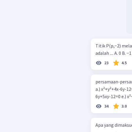
Titik P(p,−2) mel
adalah .... A. 0 B. −1
23
4.5
persamaan-persam
a.) x²+y²+4x-6y-12
6y+5xy-1
34
3.0
Apa yang dimaksud