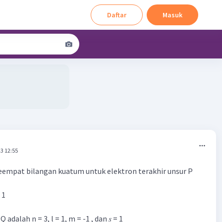
Daftar
Masuk
3 12:55
eempat bilangan kuatum untuk elektron terakhir unsur P
= 1
adalah n = 3, l = 1, m = -1 , dan 𝑠 = 1