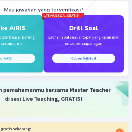
Mau jawaban yang terverifikasi?
Iklan
LATIHAN SOAL GRATIS!
 ke AiRIS
Drill Soal
t dan belajar bareng
Latihan soal sesuai topik yang kamu mau
man pintarmu!
untuk persiapan ujian
at AiRIS
Cobain Drill Soal
m pemahamanmu bersama Master Teacher
di sesi Live Teaching, GRATIS!
 gratis sekarang!