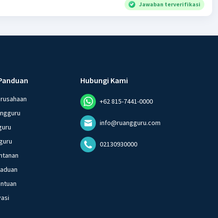
Jawaban terverifikasi
Panduan
Hubungi Kami
erusahaan
+62 815-7441-0000
angguru
info@ruangguru.com
guru
guru
02130930000
ntanan
gaduan
entuan
vasi