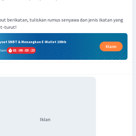
but berikatan, tuliskan rumus senyawa dan jenis ikatan yang
t-turut!
ryout SNBT & Menangkan E-Wallet 100rb
Klaim
alam
01
:
09
:
03
:
22
Iklan