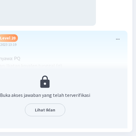
Level 20
2023 13:19
nyawa: PQ
an: Ikatan kovalen tunggal (σ)
ang terbentuk adalah senyawa dengan rumus PQ, dan jenis
 adalah ikatan kovalen tunggal.
Buka akses jawaban yang telah terverifikasi
·
5.0
(
1
)
Balas
ating
Lihat Iklan