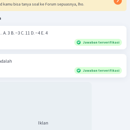
d kamu bisa tanya soal ke Forum sepuasnya, lho.
a
Nilai dari |−7+4|=… A. 3 B. −3 C. 11 D. −4 E. 4
Jawaban terverifikasi
 adalah
Jawaban terverifikasi
Iklan