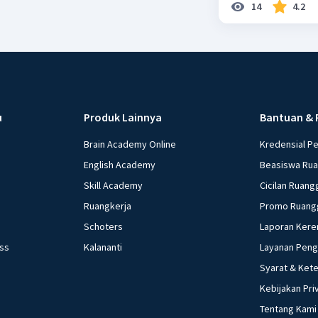
14
4.2
u
Produk Lainnya
Bantuan & 
Brain Academy Online
Kredensial P
English Academy
Beasiswa Ru
Skill Academy
Cicilan Ruang
Ruangkerja
Promo Ruang
Schoters
Laporan Kere
ess
Kalananti
Layanan Pen
Syarat & Ket
Kebijakan Pri
Tentang Kami