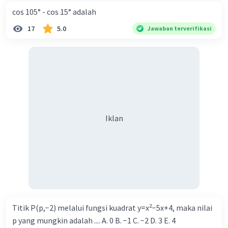
cos 105° - cos 15° adalah
17
5.0
Jawaban terverifikasi
Iklan
Titik P(p,−2) melalui fungsi kuadrat y=x²−5x+4, maka nilai
p yang mungkin adalah .... A. 0 B. −1 C. −2 D. 3 E. 4