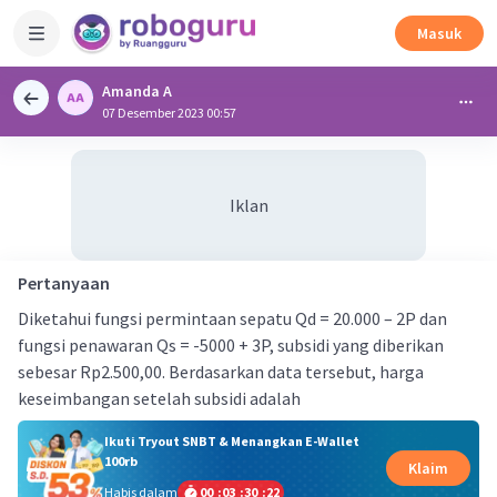
Masuk
Amanda A
07 Desember 2023 00:57
Iklan
Pertanyaan
Diketahui fungsi permintaan sepatu Qd = 20.000 – 2P dan
fungsi penawaran Qs = -5000 + 3P, subsidi yang diberikan
sebesar Rp2.500,00. Berdasarkan data tersebut, harga
keseimbangan setelah subsidi adalah
Ikuti Tryout SNBT & Menangkan E-Wallet
100rb
Klaim
Habis dalam
00
:
03
:
30
:
21