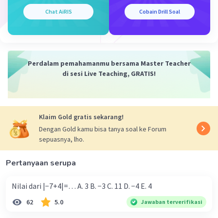
·
0.0
(
0
)
Balas
Beri Rating
Chat AiRIS
Cobain Drill Soal
Perdalam pemahamanmu bersama Master Teacher
di sesi Live Teaching, GRATIS!
Iklan
Klaim Gold gratis sekarang!
Dengan Gold kamu bisa tanya soal ke Forum
sepuasnya, lho.
Pertanyaan serupa
Nilai dari |−7+4|=… A. 3 B. −3 C. 11 D. −4 E. 4
62
5.0
Jawaban terverifikasi