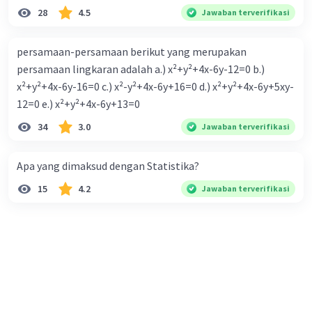
28
4.5
Jawaban terverifikasi
persamaan-persamaan berikut yang merupakan
persamaan lingkaran adalah a.) x²+y²+4x-6y-12=0 b.)
x²+y²+4x-6y-16=0 c.) x²-y²+4x-6y+16=0 d.) x²+y²+4x-6y+5xy-
12=0 e.) x²+y²+4x-6y+13=0
34
3.0
Jawaban terverifikasi
Apa yang dimaksud dengan Statistika?
15
4.2
Jawaban terverifikasi