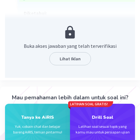
Diketahui:
Qd= 20.000 - 2P
Qs = -5.000 +3P
Subsidi = 2.500
Ditanya :
Buka akses jawaban yang telah terverifikasi
Keseimbangan setelah subsidi?
Jawab:
Lihat Iklan
Mencari P dari syarat keseimbangan pasar
yaitu Qd=Qs:
Mau pemahaman lebih dalam untuk soal ini?
LATIHAN SOAL GRATIS!
Tanya ke AiRIS
Drill Soal
Yuk, cobain chat dan belajar
Latihan soal sesuai topik yang
bareng AiRIS, teman pintarmu!
kamu mau untuk persiapan ujian