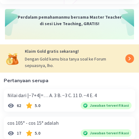
Iklan
Perdalam pemahamanmu bersama Master Teacher
di sesi Live Teaching, GRATIS!
Klaim Gold gratis sekarang!
Dengan Gold kamu bisa tanya soal ke Forum
sepuasnya, lho.
Pertanyaan serupa
Nilai dari |−7+4|=… A. 3 B. −3 C. 11 D. −4 E. 4
62
5.0
Jawaban terverifikasi
cos 105° - cos 15° adalah
17
5.0
Jawaban terverifikasi