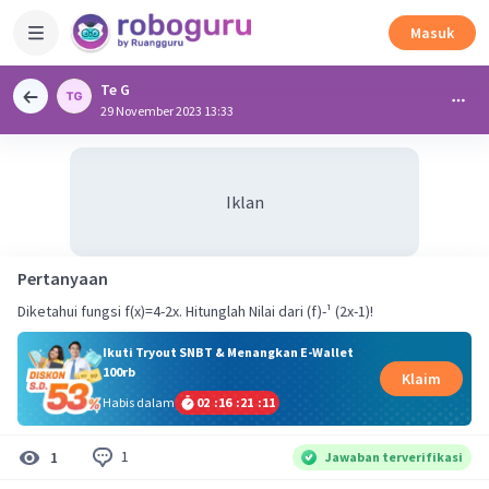
Masuk
Te G
29 November 2023 13:33
Iklan
Pertanyaan
Diketahui fungsi f(x)=4-2x. Hitunglah Nilai dari (f)-¹ (2x-1)!
Ikuti Tryout SNBT & Menangkan E-Wallet
100rb
Klaim
Habis dalam
02
:
16
:
21
:
11
1
1
Jawaban terverifikasi