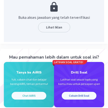
Diketahui :
f(x) = 4 - 2x
Ditanya :
f-¹(2x - 1) = ... ?
Dijawab :
Buka akses jawaban yang telah terverifikasi
f(x) = ax + b → menjadi → f-¹(x) = (x - b)/a
f(x) = 4 - 2x → a = -2, b = 4
Lihat Iklan
f-¹(x) = (x - 4)/(-2)
f-¹(2x - 1) = ((2x - 1) - 4)/(-2)
f-¹(2x - 1) = (2x - 5)/(-2)
f-¹(2x - 1) = -x + 5/2
Mau pemahaman lebih dalam untuk soal ini?
Selesai :D🙏
LATIHAN SOAL GRATIS!
Tanya ke AiRIS
Drill Soal
·
0.0
(
0
)
Balas
Beri Rating
Yuk, cobain chat dan belajar
Latihan soal sesuai topik yang
bareng AiRIS, teman pintarmu!
kamu mau untuk persiapan ujian
Chat AiRIS
Cobain Drill Soal