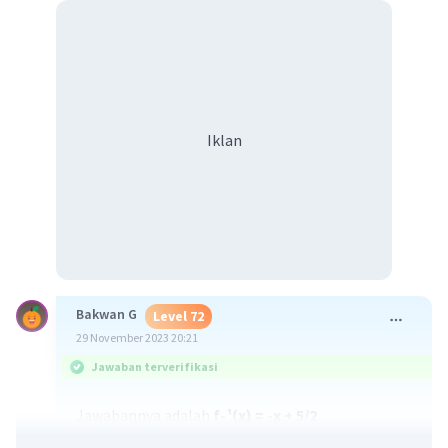
Iklan
Bakwan G
Level 72
29 November 2023 20:21
Jawaban terverifikasi
Jawabannya adalah
f-¹(x) = -x + 5/2