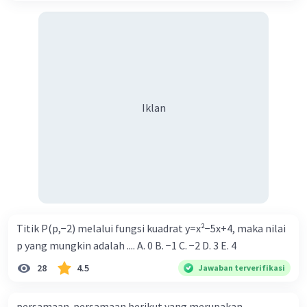
Iklan
Titik P(p,−2) melalui fungsi kuadrat y=x²−5x+4, maka nilai
p yang mungkin adalah .... A. 0 B. −1 C. −2 D. 3 E. 4
28
4.5
Jawaban terverifikasi
persamaan-persamaan berikut yang merupakan