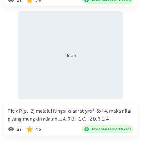
17
5.0
Iklan
Titik P(p,−2) melalui fungsi kuadrat y=x²−5x+4, maka nilai
p yang mungkin adalah .... A. 0 B. −1 C. −2 D. 3 E. 4
27
4.5
Jawaban terverifikasi