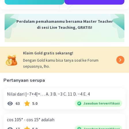
selalu positif pada interval 0 &lt;= x &lt;= 2pi, maka f''(x)
&gt; 0 pada interval tersebut.
Perdalam pemahamanmu bersama Master Teacher
Jadi, fungsi f(x) = -2sin(x - pi/4) cekung ke atas pada
di sesi Live Teaching, GRATIS!
interval 0 &lt;= x &lt;= 2pi.
·
5.0
(
1
)
Balas
Beri Rating
Klaim Gold gratis sekarang!
Dengan Gold kamu bisa tanya soal ke Forum
sepuasnya, lho.
Pertanyaan serupa
Iklan
Nilai dari |−7+4|=… A. 3 B. −3 C. 11 D. −4 E. 4
63
5.0
Jawaban terverifikasi
cos 105° - cos 15° adalah
Jawaban terverifikasi