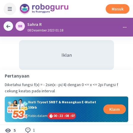
Masuk
Sahra R
08 Desember 2023 01:18
Iklan
Pertanyaan
Diketahui fungsi f(x) = - 2sin(x - pi/4) dengan 0 <= x <= 2pi Fungsi f
Ikuti Tryout SNBT & Menangkan E-Wallet
100rb
Klaim
Habis dalam
00
:
22
:
08
:
06
1
5