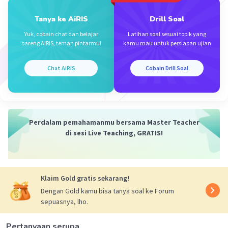
Iklan
Tanya ke AiRIS
Drill Soal
Yuk, cobain chat dan belajar
Latihan soal sesuai topik yang
bareng AiRIS, teman pintarmu!
kamu mau untuk persiapan ujian
Chat AiRIS
Cobain Drill Soal
Perdalam pemahamanmu bersama Master Teacher
di sesi Live Teaching, GRATIS!
Klaim Gold gratis sekarang!
Dengan Gold kamu bisa tanya soal ke Forum
sepuasnya, lho.
Pertanyaan serupa