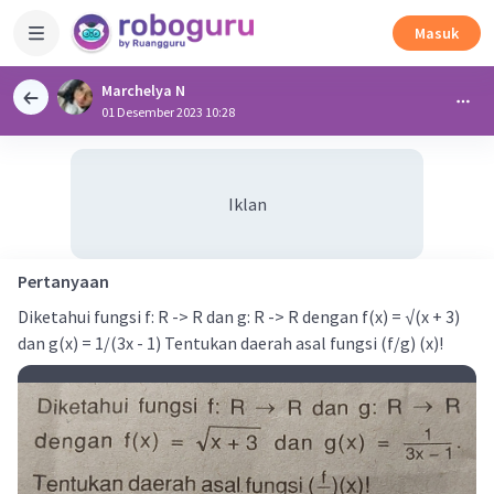
Masuk
Marchelya N
01 Desember 2023 10:28
Iklan
Pertanyaan
Diketahui fungsi f: R -> R dan g: R -> R dengan f(x) = √(x + 3)
dan g(x) = 1/(3x - 1) Tentukan daerah asal fungsi (f/g) (x)!