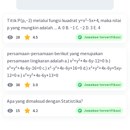
Titik P(p,−2) melalui fungsi kuadrat y=x²−5x+4, maka nilai
p yang mungkin adalah .... A. 0 B. −1 C. −2 D. 3 E. 4
28
4.5
Jawaban terverifikasi
persamaan-persamaan berikut yang merupakan
persamaan lingkaran adalah a.) x²+y²+4x-6y-12=0 b.)
x²+y²+4x-6y-16=0 c.) x²-y²+4x-6y+16=0 d.) x²+y²+4x-6y+5xy-
12=0 e.) x²+y²+4x-6y+13=0
38
3.0
Jawaban terverifikasi
Apa yang dimaksud dengan Statistika?
15
4.2
Jawaban terverifikasi