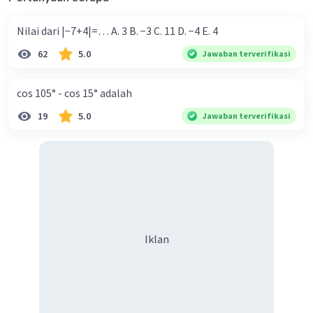
Nilai dari |−7+4|=… A. 3 B. −3 C. 11 D. −4 E. 4
62
5.0
Jawaban terverifikasi
cos 105° - cos 15° adalah
19
5.0
Jawaban terverifikasi
Iklan