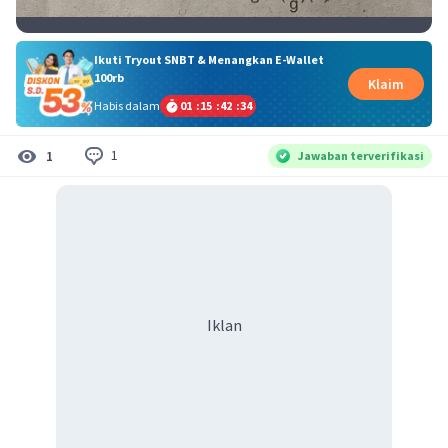
Ikuti Tryout SNBT & Menangkan E-Wallet
100rb
Klaim
Habis dalam
01
:
15
:
42
:
33
1
1
Jawaban terverifikasi
Iklan