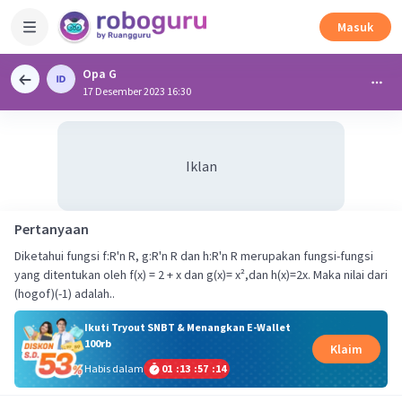
Masuk
Opa G
17 Desember 2023 16:30
Iklan
Pertanyaan
Diketahui fungsi f:R'n R, g:R'n R dan h:R'n R merupakan fungsi-fungsi
yang ditentukan oleh f(x) = 2 + x dan g(x)= x²,dan h(x)=2x. Maka nilai dari
Ikuti Tryout SNBT & Menangkan E-Wallet
100rb
Klaim
Habis dalam
01
:
13
:
57
:
14