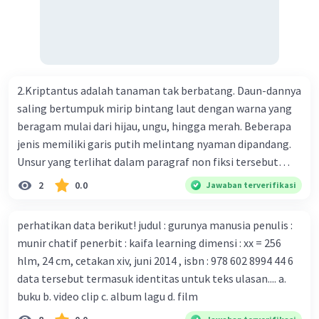
ilmuwan Cina berupaya menemukan vaksin bagi virus itu.
Perkembangan terbaru adalah mereka menciptakan peta
genetik virus. 4) Ilmuwan dari Australia, Kanada, hingga
Prancis ikut menciptakan berbagai jenis inokulasi
bersama sejumlah perusahaan biotek dan vaksin.
2.Kriptantus adalah tanaman tak berbatang. Daun-dannya
Beberapa waktu lalu, Kepala Laboratorium Identifikasi
saling bertumpuk mirip bintang laut dengan warna yang
Virus dari Institut Peter Doherty untuk Infeksi dan
beragam mulai dari hijau, ungu, hingga merah. Beberapa
kekebalan, Melbourne, Julian Druce, menyatakan mereka
jenis memiliki garis putih melintang nyaman dipandang.
mengembangkan virus Corona versi laboratorium dari
Unsur yang terlihat dalam paragraf non fiksi tersebut
tubuh pasien yang terinfeksi untuk uji coba. Tanggapan
adalah... A. cara menyajikan isi buku B. bahasa yang
2
0.0
Jawaban terverifikasi
yang sesuai dengan berita tersebut adalah ... A.
digunakan C. tokoh dan penokohan D. penyajian alur cerita
Pemerintah Australia telah tanggap menghadapi
perhatikan data berikut! judul : gurunya manusia penulis :
serangan virus Corona dengan menemukan vaksin virus
munir chatif penerbit : kaifa learning dimensi : xx = 256
tersebut. B. Para ilmuan perlu segera mempelajari virus
hlm, 24 cm, cetakan xiv, juni 2014 , isbn : 978 602 8994 44 6
corona yang menjadi masalah besar bagi kesehatan dunia
data tersebut termasuk identitas untuk teks ulasan.... a.
karena persebarannya sangat cepat. C. Masyarakat perlu
buku b. video clip c. album lagu d. film
mawas diri dan menjaga kesehatan dalam menghadapi
serangan virus corona yang mulai menyebar di Indonesia,