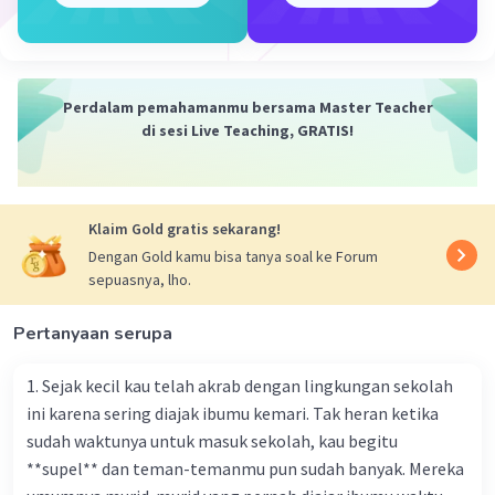
ini membantu Anda 🙂.
·
0.0
(
0
)
Balas
Beri Rating
Perdalam pemahamanmu bersama Master Teacher
Sumber W
Community
Level 72
di sesi Live Teaching, GRATIS!
19 Desember 2023 07:27
Jawaban terverifikasi
Klaim Gold gratis sekarang!
Jawaban yang tepat adalah 2
Iklan
Dengan Gold kamu bisa tanya soal ke Forum
sepuasnya, lho.
Pembahasan :
f(x) = 2 + x
Pertanyaan serupa
g(x) = x²
h(x) = 2x
1. Sejak kecil kau telah akrab dengan lingkungan sekolah
gof = g(f(x)
ini karena sering diajak ibumu kemari. Tak heran ketika
2
= (2 + x)
sudah waktunya untuk masuk sekolah, kau begitu
2
= 4 + 4x + x
**supel** dan teman-temanmu pun sudah banyak. Mereka
(hogof)(x) = h(gof)