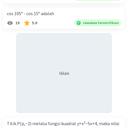
— Tampilkan 1 balasan lainnya
cos 105° - cos 15° adalah
19
5.0
Jawaban terverifikasi
Iklan
Iklan
Titik P(p,−2) melalui fungsi kuadrat y=x²−5x+4, maka nilai