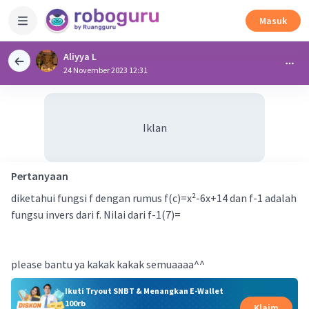
Masuk
Aliyya L
24 November 2023 12:31
Iklan
Pertanyaan
diketahui fungsi f dengan rumus f(c)=x²-6x+14 dan f-1 adalah
fungsu invers dari f. Nilai dari f-1(7)=
please bantu ya kakak kakak semuaaaa^^
Ikuti Tryout SNBT & Menangkan E-Wallet
100rb
Klaim