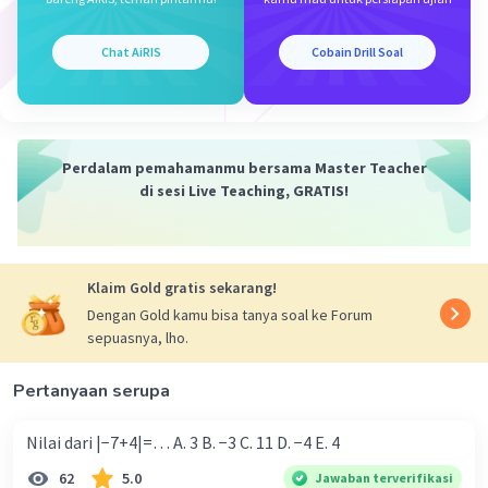
f
(7) = ... ?
-1
f
(7) = 3 ± √(7 - 5)
-1
f
(7) = 3 ± √2
Chat AiRIS
Cobain Drill Soal
-1
Maka jawaban dari f
(7) adalah 3+√2 dan 3-√2
Maaf ya kak jika sulit di pahami :)🙏, saya juga
engga paham kenapa bisa gitu :')
Perdalam pemahamanmu bersama Master Teacher
di sesi Live Teaching, GRATIS!
Klaim Gold gratis sekarang!
Dengan Gold kamu bisa tanya soal ke Forum
·
5.0
(
1
)
Balas
Beri Rating
sepuasnya, lho.
Aliyya L
Level 42
26 November 2023 05:04
Pertanyaan serupa
kak kalau boleh tanya, 9 nya dr mana yaaa. makasih
kakk
Nilai dari |−7+4|=… A. 3 B. −3 C. 11 D. −4 E. 4
62
5.0
Jawaban terverifikasi