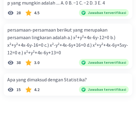
p yang mungkin adalah .... A. 0 B. −1 C. −2 D. 3 E. 4
28
4.5
Jawaban terverifikasi
persamaan-persamaan berikut yang merupakan
persamaan lingkaran adalah a.) x²+y²+4x-6y-12=0 b.)
x²+y²+4x-6y-16=0 c.) x²-y²+4x-6y+16=0 d.) x²+y²+4x-6y+5xy-
12=0 e.) x²+y²+4x-6y+13=0
38
3.0
Jawaban terverifikasi
Apa yang dimaksud dengan Statistika?
15
4.2
Jawaban terverifikasi