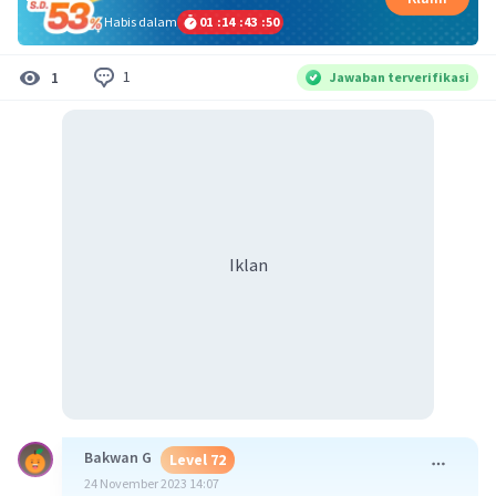
Habis dalam
01
:
14
:
43
:
50
1
1
Jawaban terverifikasi
Iklan
Bakwan G
Level 72
24 November 2023 14:07