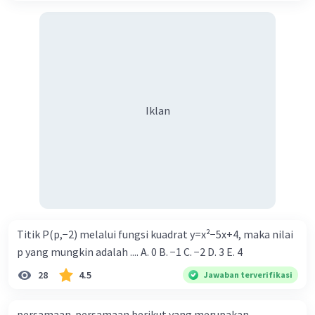
Iklan
Titik P(p,−2) melalui fungsi kuadrat y=x²−5x+4, maka nilai
p yang mungkin adalah .... A. 0 B. −1 C. −2 D. 3 E. 4
28
4.5
Jawaban terverifikasi
persamaan-persamaan berikut yang merupakan