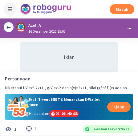
Masuk
Azell A
16 Desember 2023 15:03
Iklan
Pertanyaan
Diketahui f(x)=x²-2x+1 , g(x)=x-2 dan h(x)=3x+1, Nilai (g°h°f)(x) adalah ....
Ikuti Tryout SNBT & Menangkan E-Wallet
100rb
Klaim
Habis dalam
02
:
06
:
40
:
33
2
1
Jawaban terverifikasi