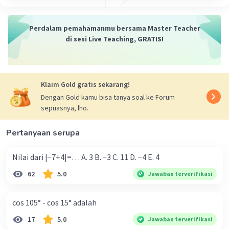
untuk fungsi g(x) = x - 2 .
3. Gunakan hasil dari langkah 2 sebagai input
untuk fungsi h(x) = 3x + 1 .
Perdalam pemahamanmu bersama Master Teacher
di sesi Live Teaching, GRATIS!
Mari kita lakukan langkah-langkah ini secara
berurutan:
Klaim Gold gratis sekarang!
1. f(x) = x^2 - 2x + 1
Dengan Gold kamu bisa tanya soal ke Forum
2. g(f(x)) = (x^2 - 2x + 1) - 2 = x^2 - 2x - 1
sepuasnya, lho.
3. h(g(f(x)) = 3(x^2 - 2x - 1) + 1 = 3x^2 - 6x - 2
Pertanyaan serupa
Jadi, (g o h o f)(x) = 3x^2 - 6x - 2 \).
Nilai dari |−7+4|=… A. 3 B. −3 C. 11 D. −4 E. 4
·
5.0
(
1
)
Balas
Beri Rating
62
5.0
Jawaban terverifikasi
cos 105° - cos 15° adalah
17
5.0
Jawaban terverifikasi