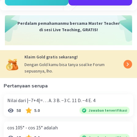
Perdalam pemahamanmu bersama Master Teacher
di sesi Live Teaching, GRATIS!
Klaim Gold gratis sekarang!
Dengan Gold kamu bisa tanya soal ke Forum
sepuasnya, lho.
Pertanyaan serupa
Nilai dari |−7+4|=… A. 3 B. −3 C. 11 D. −4 E. 4
58
5.0
Jawaban terverifikasi
cos 105° - cos 15° adalah