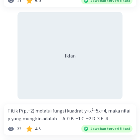
17
5.0
Jawaban terverifikasi
Iklan
Titik P(p,−2) melalui fungsi kuadrat y=x²−5x+4, maka nilai
p yang mungkin adalah .... A. 0 B. −1 C. −2 D. 3 E. 4
23
4.5
Jawaban terverifikasi