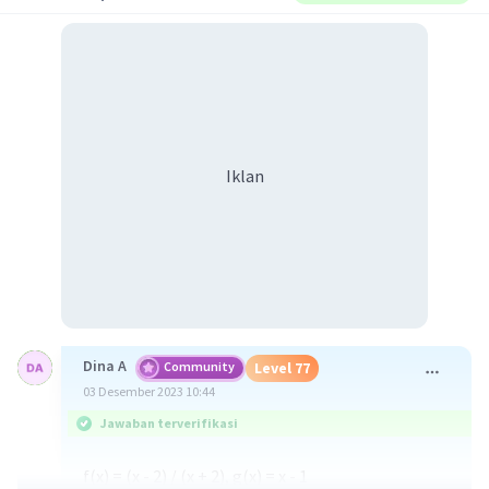
Iklan
Dina A
Community
Level 77
03 Desember 2023 10:44
Jawaban terverifikasi
f(x) = (x - 2) / (x + 2), g(x) = x - 1