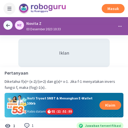
Masuk
Novita Z
03 Desember 2023 10:33
Iklan
Pertanyaan
Diketahui f(x)= (x-2)/(x+2) dan g(x)= x-1. Jika f-1 menyatakan invers
fungsi f, maka (fog)-1(x)..
Ikuti Tryout SNBT & Menangkan E-Wallet
100rb
Klaim
Habis dalam
01
:
11
:
51
:
54
1
1
Jawaban terverifikasi