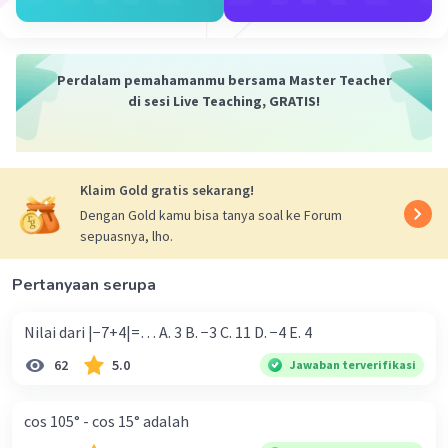
Semoga membantu.
·
5.0
(
1
)
Balas
Beri Rating
Perdalam pemahamanmu bersama Master Teacher
di sesi Live Teaching, GRATIS!
Hermione H
Level 11
01 Oktober 2023 09:33
Terima kasih
Klaim Gold gratis sekarang!
Dengan Gold kamu bisa tanya soal ke Forum
sepuasnya, lho.
Pertanyaan serupa
Nilai dari |−7+4|=… A. 3 B. −3 C. 11 D. −4 E. 4
Iklan
62
5.0
Jawaban terverifikasi
cos 105° - cos 15° adalah