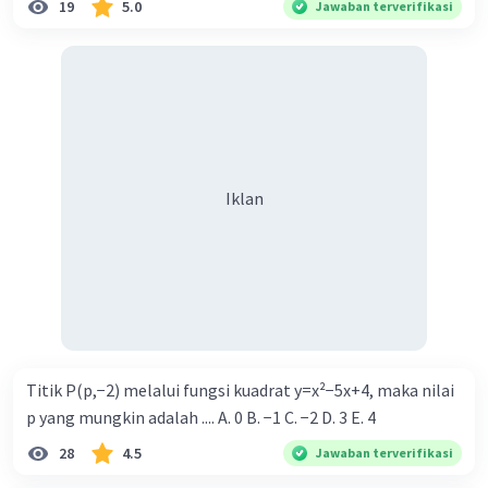
19
5.0
Jawaban terverifikasi
Iklan
Titik P(p,−2) melalui fungsi kuadrat y=x²−5x+4, maka nilai
p yang mungkin adalah .... A. 0 B. −1 C. −2 D. 3 E. 4
28
4.5
Jawaban terverifikasi