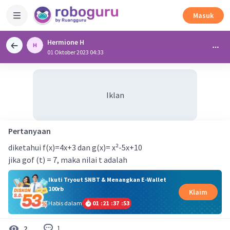
Masuk
Hermione H
01 Oktober 2023 04:33
Iklan
Pertanyaan
diketahui f(x)=4x+3 dan g(x)= x²-5x+10
jika gof (t) = 7, maka nilai t adalah
Ikuti Tryout SNBT & Menangkan E-Wallet
100rb
Klaim
Habis dalam
01
:
21
:
37
:
52
1
2