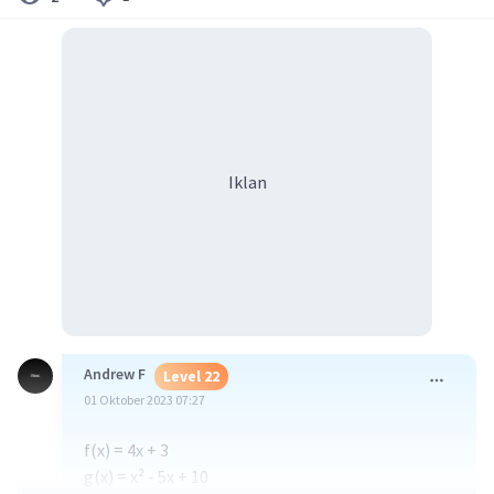
Iklan
Andrew F
Level 22
01 Oktober 2023 07:27
f(x) = 4x + 3
g(x) = x² - 5x + 10