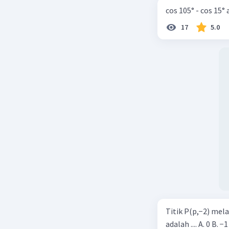
cos 105° - cos 15°
17
5.0
Titik P(p,−2) mel
adalah .... A. 0 B. −1