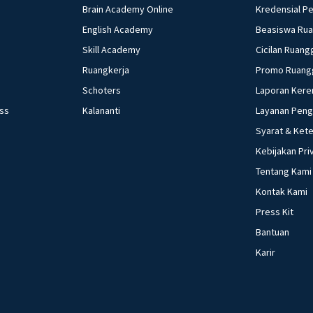
Brain Academy Online
Kredensial P
English Academy
Beasiswa Ru
Skill Academy
Cicilan Ruang
Ruangkerja
Promo Ruang
Schoters
Laporan Kere
ess
Kalananti
Layanan Pen
Syarat & Ket
Kebijakan Pri
Tentang Kami
Kontak Kami
Press Kit
Bantuan
Karir