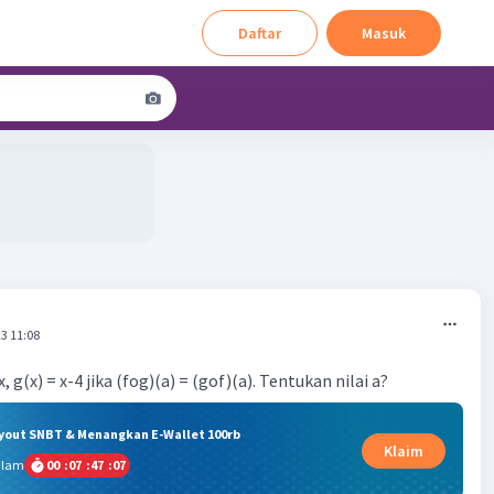
Daftar
Masuk
3 11:08
x, g(x) = x-4 jika (fog)(a) = (gof)(a). Tentukan nilai a?
ryout SNBT & Menangkan E-Wallet 100rb
Klaim
alam
00
:
07
:
47
:
07