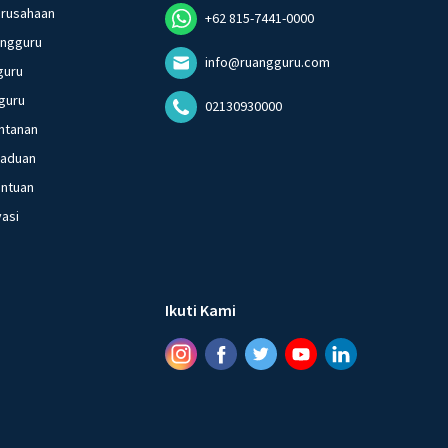
erusahaan
+62 815-7441-0000
angguru
info@ruangguru.com
guru
guru
02130930000
ntanan
gaduan
entuan
vasi
Ikuti Kami