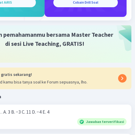
at AiRIS
Cobain Drill Soal
m pemahamanmu bersama Master Teacher
Iklan
di sesi Live Teaching, GRATIS!
 gratis sekarang!
d kamu bisa tanya soal ke Forum sepuasnya, lho.
a
Nilai dari |−7+4|=… A. 3 B. −3 C. 11 D. −4 E. 4
Jawaban terverifikasi