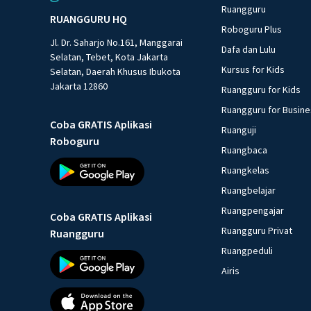
Ruangguru
RUANGGURU HQ
Roboguru Plus
Jl. Dr. Saharjo No.161, Manggarai
Dafa dan Lulu
Selatan, Tebet, Kota Jakarta
Kursus for Kids
Selatan, Daerah Khusus Ibukota
Jakarta 12860
Ruangguru for Kids
Ruangguru for Busin
Coba GRATIS Aplikasi
Ruanguji
Roboguru
Ruangbaca
Ruangkelas
Ruangbelajar
Ruangpengajar
Coba GRATIS Aplikasi
Ruangguru Privat
Ruangguru
Ruangpeduli
Airis