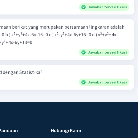
Jawaban terverifikasi
aan berikut yang merupakan persamaan lingkaran adalah
=0 b.) x²+y²+4x-6y-16=0 c.) x²-y²+4x-6y+16=0 d.) x²+y²+4x-
2=0 e.) x²+y²+4x-6y+13=0
Jawaban terverifikasi
 dengan Statistika?
Jawaban terverifikasi
Panduan
Hubungi Kami