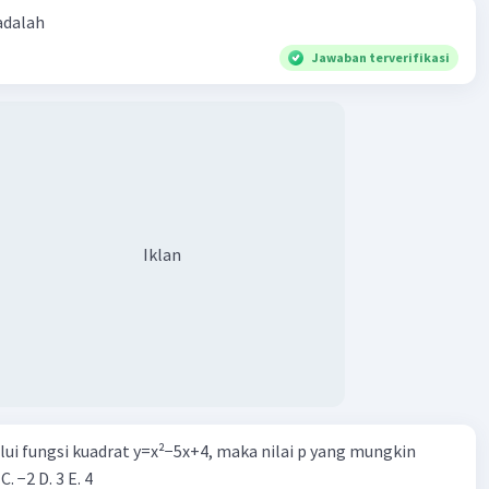
 adalah
Jawaban terverifikasi
Iklan
alui fungsi kuadrat y=x²−5x+4, maka nilai p yang mungkin
 C. −2 D. 3 E. 4