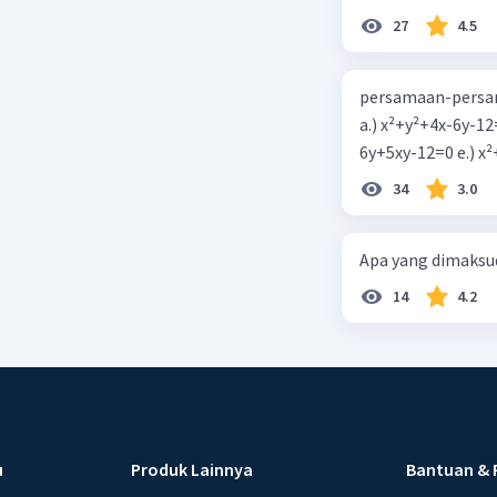
27
4.5
persamaan-persam
a.) x²+y²+4x-6y-12
6y+5xy-1
34
3.0
Apa yang dimaksud
14
4.2
u
Produk Lainnya
Bantuan & 