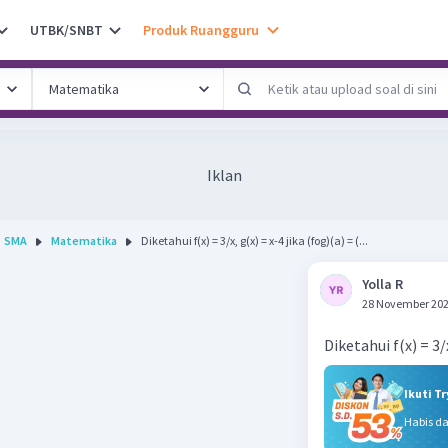
UTBK/SNBT
Produk Ruangguru
Iklan
SMA
Matematika
Diketahui f(x) = 3/x, g(x) = x-4 jika (fog)(a) = (...
Yolla R
28 November 202
Diketahui f(x) = 3/
Ikuti T
Habis d