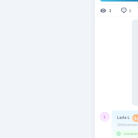
1
1
Laila L
L
28 November 
Jawaban 