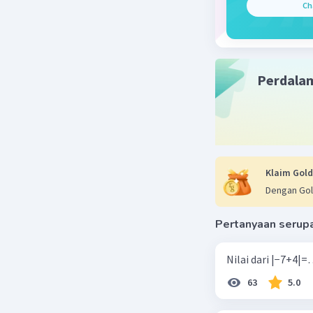
Ch
Perdala
Klaim Gold
Dengan Gol
Pertanyaan serup
63
5.0