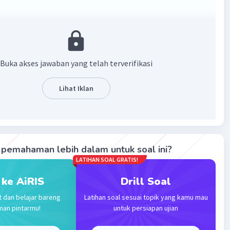
of(a)
(3/x)-4
(3-4x)/x
(3-4x)
Buka akses jawaban yang telah terverifikasi
x²-12+16x
19x+12
Lihat Iklan
2x+12
1x+6
(x-6)
0
pemahaman lebih dalam untuk soal ini?
LATIHAN SOAL GRATIS!
-1/2 atau 6
 ke AiRIS
Drill Soal
t dan belajar bareng
Latihan soal sesuai topik yang kamu mau
·
0.0
(
0
)
Balas
ating
man pintarmu!
untuk persiapan ujian