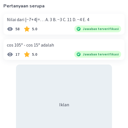
Pertanyaan serupa
Nilai dari |−7+4|=… A. 3 B. −3 C. 11 D. −4 E. 4
58
5.0
Jawaban terverifikasi
cos 105° - cos 15° adalah
17
5.0
Jawaban terverifikasi
Iklan