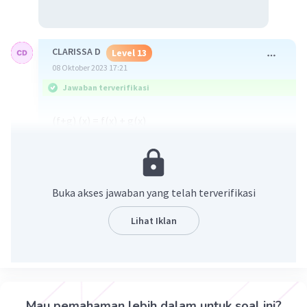
CLARISSA D
Level 13
08 Oktober 2023 17:21
Jawaban terverifikasi
(f+g) (x) = f(x) + g(x)
2
= (2x
+ 6x – 3) + (2x + 5)
2
= 2x
+ 6x + 2x – 3 + 5
2
= 2x
+ 8x + 2
Buka akses jawaban yang telah terverifikasi
(f.g) (x) = f(x) . g(x)
2
= (2x
+ 6x – 3) (2x + 5)
Lihat Iklan
3
2
2
= 4x
+ 10x
+ 12x
+ 30x – 6x – 15
3
2
= 4x
+ 22x
+ 24x – 15
·
0.0
(
0
)
Balas
Beri Rating
Mau pemahaman lebih dalam untuk soal ini?