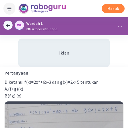
Masuk
Wardah L
08 Oktober 2023 15:51
Iklan
Pertanyaan
Diketahui f(x)=2x^+6x-3 dan g(x)=2x+5 tentukan:
A.(f+g)(x)
B(f.g) (x)