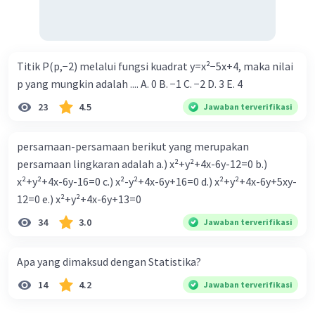
Titik P(p,−2) melalui fungsi kuadrat y=x²−5x+4, maka nilai
p yang mungkin adalah .... A. 0 B. −1 C. −2 D. 3 E. 4
23
4.5
Jawaban terverifikasi
persamaan-persamaan berikut yang merupakan
persamaan lingkaran adalah a.) x²+y²+4x-6y-12=0 b.)
x²+y²+4x-6y-16=0 c.) x²-y²+4x-6y+16=0 d.) x²+y²+4x-6y+5xy-
12=0 e.) x²+y²+4x-6y+13=0
34
3.0
Jawaban terverifikasi
Apa yang dimaksud dengan Statistika?
14
4.2
Jawaban terverifikasi