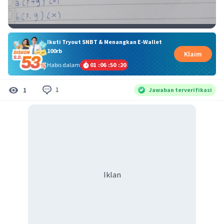
Ikuti Tryout SNBT & Menangkan E-Wallet
100rb
Klaim
Habis dalam
01
:
06
:
50
:
19
1
1
Jawaban terverifikasi
Iklan