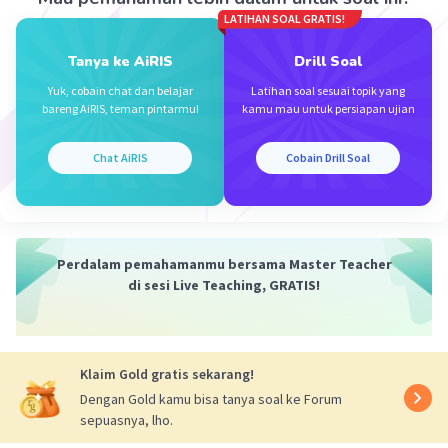
LATIHAN SOAL GRATIS!
Tanya ke AiRIS
Drill Soal
Yuk, cobain chat dan belajar
Latihan soal sesuai topik yang
bareng AiRIS, teman pintarmu!
kamu mau untuk persiapan ujian
Iklan
Chat AiRIS
Cobain Drill Soal
Perdalam pemahamanmu bersama Master Teacher
di sesi Live Teaching, GRATIS!
Klaim Gold gratis sekarang!
Dengan Gold kamu bisa tanya soal ke Forum
sepuasnya, lho.